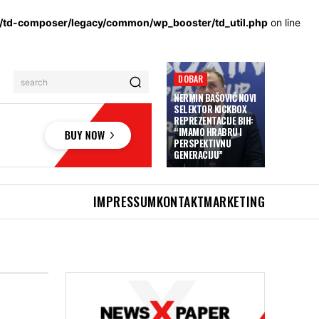
s/td-composer/legacy/common/wp_booster/td_util.php
on line
DOBAR
search
NERMIN BAŠOVIĆ NOVI
SELEKTOR KICKBOX
REPREZENTACIJE BIH:
“IMAMO HRABRU I
PERSPEKTIVNU
GENERACIJU”
IMPRESSUM
KONTAKT
MARKETING