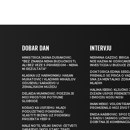
DOBAR DAN
INTERVJU
MINISTRICA JASNA DURAKOVIĆ:
NERMINA GAZDIĆ: BRIGA 
“BEZ ZNANJA NEMA BUDUĆNOSTI,
NIJE KAZNA NI ODRICANJ
ALI BEZ VEZE S PRIVREDOM – NEMA
INVESTICIJA U BUDUĆE 
NI REZULTATA”
DOKTORICA EDINA SERDA
KLASIKA UZ HARMONIKU: HASAN
PREMALO SE PRIČA O VA
MURATOVIĆ I VLADIMIR MIHAJLOV
SNA ZA MENTALNO ZDRA
ODUŠEVILI SARAJEVO U
MLADIH
ZEMALJSKOM MUZEJU
HALIMA IŠERIĆ: KLJUČNO 
DELAIDA MUMINOVIĆ: POEZIJA JE
DIZAJN USPIJE PRENIJE
MOJ PROSTOR POTPUNE
I EMOCIJU KOJU NOSI
SLOBODE
IMAN MEKIĆ: VOLONTIRAN
KORACI KA USPJEHU: MLADI
PROMIJENILO MOJ ŽIVOT
PODUZETNICI POKRENULI
ENIDA KAŠIBOVIĆ: SPOJ D
VLASTITI BIZNIS UZ PODRŠKU
U RADU I JASNOG LIČNO
PROJEKTA YEEP II
DOBITNA JE KOMBINACIJ
MALE NOTE, VELIKI SNOVI: ČETVRTI
SARAJEVO “KIDS STAR” TRAŽI