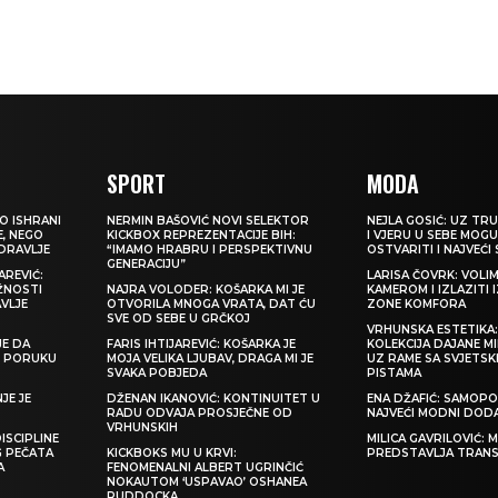
SPORT
MODA
O ISHRANI
NERMIN BAŠOVIĆ NOVI SELEKTOR
NEJLA GOSIĆ: UZ TRU
E, NEGO
KICKBOX REPREZENTACIJE BIH:
I VJERU U SEBE MOGU
ZDRAVLJE
“IMAMO HRABRU I PERSPEKTIVNU
OSTVARITI I NAJVEĆI
GENERACIJU”
REVIĆ:
LARISA ČOVRK: VOLI
ŽNOSTI
NAJRA VOLODER: KOŠARKA MI JE
KAMEROM I IZLAZITI 
VLJE
OTVORILA MNOGA VRATA, DAT ĆU
ZONE KOMFORA
SVE OD SEBE U GRČKOJ
VRHUNSKA ESTETIKA
JE DA
FARIS IHTIJAREVIĆ: KOŠARKA JE
KOLEKCIJA DAJANE M
TI PORUKU
MOJA VELIKA LJUBAV, DRAGA MI JE
UZ RAME SA SVJETS
SVAKA POBJEDA
PISTAMA
JE JE
DŽENAN IKANOVIĆ: KONTINUITET U
ENA DŽAFIĆ: SAMOPO
RADU ODVAJA PROSJEČNE OD
NAJVEĆI MODNI DOD
VRHUNSKIH
ISCIPLINE
MILICA GAVRILOVIĆ:
G PEČATA
KICKBOKS MU U KRVI:
PREDSTAVLJA TRAN
A
FENOMENALNI ALBERT UGRINČIĆ
NOKAUTOM ‘USPAVAO’ OSHANEA
RUDDOCKA