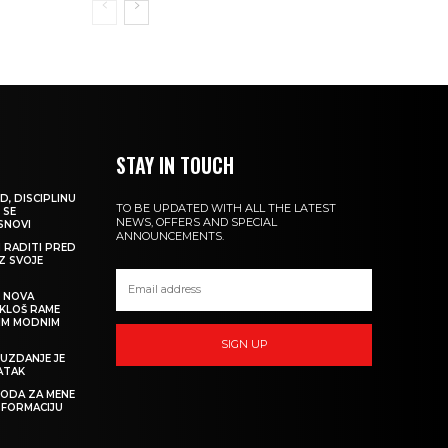
STAY IN TOUCH
D, DISCIPLINU
TO BE UPDATED WITH ALL THE LATEST
 SE
NEWS, OFFERS AND SPECIAL
 SNOVI
ANNOUNCEMENTS.
M RADITI PRED
IZ SVOJE
: NOVA
IKLOŠ RAME
KIM MODNIM
SIGN UP
UZDANJE JE
ATAK
 MODA ZA MENE
SFORMACIJU