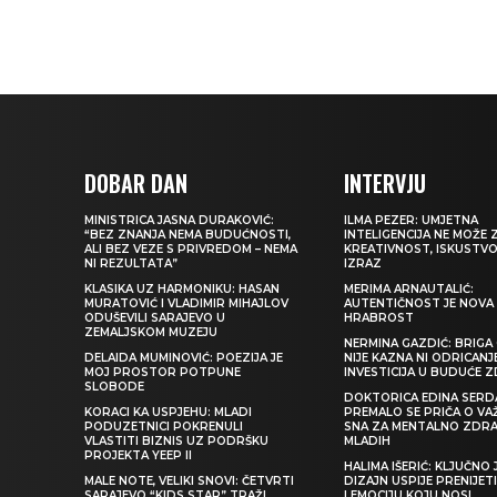
DOBAR DAN
INTERVJU
MINISTRICA JASNA DURAKOVIĆ:
ILMA PEZER: UMJETNA
“BEZ ZNANJA NEMA BUDUĆNOSTI,
INTELIGENCIJA NE MOŽE 
ALI BEZ VEZE S PRIVREDOM – NEMA
KREATIVNOST, ISKUSTVO 
NI REZULTATA”
IZRAZ
KLASIKA UZ HARMONIKU: HASAN
MERIMA ARNAUTALIĆ:
MURATOVIĆ I VLADIMIR MIHAJLOV
AUTENTIČNOST JE NOVA
ODUŠEVILI SARAJEVO U
HRABROST
ZEMALJSKOM MUZEJU
NERMINA GAZDIĆ: BRIGA 
DELAIDA MUMINOVIĆ: POEZIJA JE
NIJE KAZNA NI ODRICANJ
MOJ PROSTOR POTPUNE
INVESTICIJA U BUDUĆE 
SLOBODE
DOKTORICA EDINA SERDA
KORACI KA USPJEHU: MLADI
PREMALO SE PRIČA O VA
PODUZETNICI POKRENULI
SNA ZA MENTALNO ZDRA
VLASTITI BIZNIS UZ PODRŠKU
MLADIH
PROJEKTA YEEP II
HALIMA IŠERIĆ: KLJUČNO 
MALE NOTE, VELIKI SNOVI: ČETVRTI
DIZAJN USPIJE PRENIJE
SARAJEVO “KIDS STAR” TRAŽI
I EMOCIJU KOJU NOSI