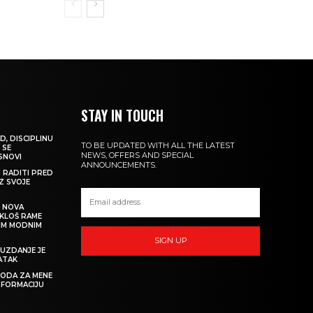
STAY IN TOUCH
D, DISCIPLINU
TO BE UPDATED WITH ALL THE LATEST
 SE
NEWS, OFFERS AND SPECIAL
 SNOVI
ANNOUNCEMENTS.
M RADITI PRED
IZ SVOJE
: NOVA
IKLOŠ RAME
KIM MODNIM
SIGN UP
UZDANJE JE
ATAK
 MODA ZA MENE
SFORMACIJU