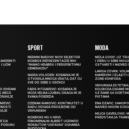
SPORT
MODA
NERMIN BAŠOVIĆ NOVI SELEKTOR
NEJLA GOSIĆ: UZ TRU
ZAMIJENITI
KICKBOX REPREZENTACIJE BIH:
I VJERU U SEBE MOGU
I LIČNI
“IMAMO HRABRU I PERSPEKTIVNU
OSTVARITI I NAJVEĆI
GENERACIJU”
LARISA ČOVRK: VOLI
NAJRA VOLODER: KOŠARKA MI JE
KAMEROM I IZLAZITI 
OTVORILA MNOGA VRATA, DAT ĆU
ZONE KOMFORA
SVE OD SEBE U GRČKOJ
VRHUNSKA ESTETIKA
O ISHRANI
FARIS IHTIJAREVIĆ: KOŠARKA JE
KOLEKCIJA DAJANE M
E, NEGO
MOJA VELIKA LJUBAV, DRAGA MI JE
UZ RAME SA SVJETS
ZDRAVLJE
SVAKA POBJEDA
PISTAMA
REVIĆ:
DŽENAN IKANOVIĆ: KONTINUITET U
ENA DŽAFIĆ: SAMOPO
ŽNOSTI
RADU ODVAJA PROSJEČNE OD
NAJVEĆI MODNI DOD
VLJE
VRHUNSKIH
MILICA GAVRILOVIĆ:
KICKBOKS MU U KRVI:
PREDSTAVLJA TRAN
JE DA
FENOMENALNI ALBERT UGRINČIĆ
TI PORUKU
NOKAUTOM ‘USPAVAO’ OSHANEA
RUDDOCKA