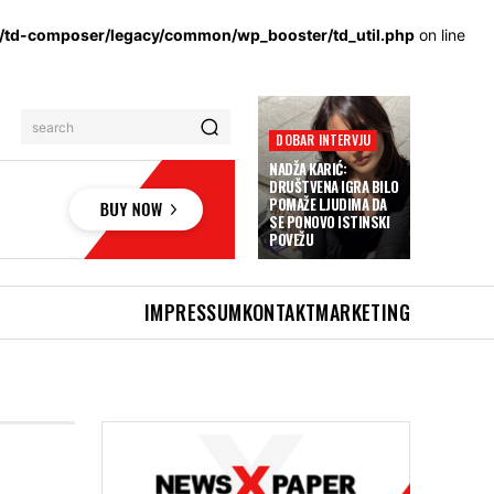
s/td-composer/legacy/common/wp_booster/td_util.php
on line
search
DOBAR INTERVJU
NADŽA KARIĆ:
DRUŠTVENA IGRA BILO
POMAŽE LJUDIMA DA
SE PONOVO ISTINSKI
POVEŽU
IMPRESSUM
KONTAKT
MARKETING