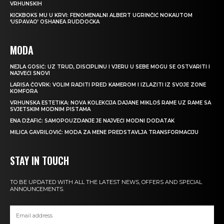
VRHUNSKIH
KICKBOKS MU U KRVI: FENOMENALNI ALBERT UGRINČIĆ NOKAUTOM
‘USPAVAO’ OSHANEA RUDDOCKA
MODA
NEJLA GOSIĆ: UZ TRUD, DISCIPLINU I VJERU U SEBE MOGU SE OSTVARITI I
NAJVEĆI SNOVI
LARISA ČOVRK: VOLIM RADITI PRED KAMEROM I IZLAZITI IZ SVOJE ZONE
KOMFORA
VRHUNSKA ESTETIKA: NOVA KOLEKCIJA DAJANE MIKLOŠ RAME UZ RAME SA
SVJETSKIM MODNIM PISTAMA
ENA DŽAFIĆ: SAMOPOUZDANJE JE NAJVEĆI MODNI DODATAK
MILICA GAVRILOVIĆ: MODA ZA MENE PREDSTAVLJA TRANSFORMACIJU
STAY IN TOUCH
TO BE UPDATED WITH ALL THE LATEST NEWS, OFFERS AND SPECIAL
ANNOUNCEMENTS.