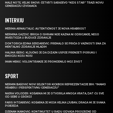
MALE NOTE, VELIKI SNOVI: ČETVRTI SARAJEVO “KIDS STAR” TRAŽI NOVU
GENERACIJU IZVOĐAČA
INTERVJU
MERIMA ARNAUTALIĆ: AUTENTIČNOST JE NOVA HRABROST
NERMINA GAZDIĆ: BRIGA O ISHRANI NIJE KAZNA NI ODRICANJE, NEGO
INVESTICIJA U BUDUĆE ZDRAVLJE
DOKTORICA EDINA SERDAREVIĆ: PREMALO SE PRIČA O VAŽNOSTI SNA ZA
MENTALNO ZDRAVLJE MLADIH
HALIMA IŠERIĆ: KLJUČNO JE DA DIZAJN USPIJE PRENIJETI PORUKU I
EMOCIJU KOJU NOSI
IMAN MEKIĆ: VOLONTIRANJE JE PROMIJENILO MOJ ŽIVOT
SPORT
NERMIN BAŠOVIĆ NOVI SELEKTOR KICKBOX REPREZENTACIJE BIH: “IMAMO
HRABRU I PERSPEKTIVNU GENERACIJU”
NAJRA VOLODER: KOŠARKA MI JE OTVORILA MNOGA VRATA, DAT ĆU SVE
OD SEBE U GRČKOJ
FARIS IHTIJAREVIĆ: KOŠARKA JE MOJA VELIKA LJUBAV, DRAGA MI JE SVAKA
POBJEDA
DŽENAN IKANOVIĆ: KONTINUITET U RADU ODVAJA PROSJEČNE OD