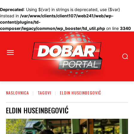
Deprecated
: Using ${var} in strings is deprecated, use {$var}
instead in
/var/www/clients/client107/web241/web/wp-
content/plugins/td-
composer/legacy/common/wp_booster/td_util.php
on line
3340
NASLOVNICA
TAGOVI
ELDIN HUSEINBEGOVIĆ
ELDIN HUSEINBEGOVIĆ