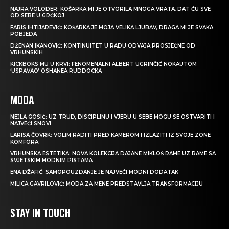
NAJRA VOLODER: KOŠARKA MI JE OTVORILA MNOGA VRATA, DAT ĆU SVE
OD SEBE U GRČKOJ
FARIS IHTIJAREVIĆ: KOŠARKA JE MOJA VELIKA LJUBAV, DRAGA MI JE SVAKA
POBJEDA
DŽENAN IKANOVIĆ: KONTINUITET U RADU ODVAJA PROSJEČNE OD
VRHUNSKIH
KICKBOKS MU U KRVI: FENOMENALNI ALBERT UGRINČIĆ NOKAUTOM
‘USPAVAO’ OSHANEA RUDDOCKA
MODA
NEJLA GOSIĆ: UZ TRUD, DISCIPLINU I VJERU U SEBE MOGU SE OSTVARITI I
NAJVEĆI SNOVI
LARISA ČOVRK: VOLIM RADITI PRED KAMEROM I IZLAZITI IZ SVOJE ZONE
KOMFORA
VRHUNSKA ESTETIKA: NOVA KOLEKCIJA DAJANE MIKLOŠ RAME UZ RAME SA
SVJETSKIM MODNIM PISTAMA
ENA DŽAFIĆ: SAMOPOUZDANJE JE NAJVEĆI MODNI DODATAK
MILICA GAVRILOVIĆ: MODA ZA MENE PREDSTAVLJA TRANSFORMACIJU
STAY IN TOUCH