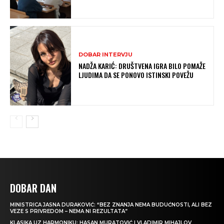
DOBAR INTERVJU
NADŽA KARIĆ: DRUŠTVENA IGRA BILO POMAŽE
LJUDIMA DA SE PONOVO ISTINSKI POVEŽU
DOBAR DAN
MINISTRICA JASNA DURAKOVIĆ: “BEZ ZNANJA NEMA BUDUĆNOSTI, ALI BEZ
VEZE S PRIVREDOM – NEMA NI REZULTATA”
KLASIKA UZ HARMONIKU: HASAN MURATOVIĆ I VLADIMIR MIHAJLOV