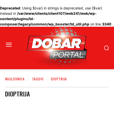
Deprecated
: Using ${var} in strings is deprecated, use {$var}
instead in
/var/www/clients/client107/web241/web/wp-
content/plugins/td-
composer/legacy/common/wp_booster/td_util.php
on line
3340
NASLOVNICA
TAGOVI
DIOPTRIJA
DIOPTRIJA