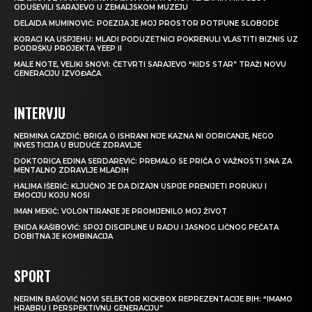
ODUŠEVILI SARAJEVO U ZEMALJSKOM MUZEJU
DELAIDA MUMINOVIĆ: POEZIJA JE MOJ PROSTOR POTPUNE SLOBODE
KORACI KA USPJEHU: MLADI PODUZETNICI POKRENULI VLASTITI BIZNIS UZ
PODRŠKU PROJEKTA YEEP II
MALE NOTE, VELIKI SNOVI: ČETVRTI SARAJEVO “KIDS STAR” TRAŽI NOVU
GENERACIJU IZVOĐAČA
INTERVJU
NERMINA GAZDIĆ: BRIGA O ISHRANI NIJE KAZNA NI ODRICANJE, NEGO
INVESTICIJA U BUDUĆE ZDRAVLJE
DOKTORICA EDINA SERDAREVIĆ: PREMALO SE PRIČA O VAŽNOSTI SNA ZA
MENTALNO ZDRAVLJE MLADIH
HALIMA IŠERIĆ: KLJUČNO JE DA DIZAJN USPIJE PRENIJETI PORUKU I
EMOCIJU KOJU NOSI
IMAN MEKIĆ: VOLONTIRANJE JE PROMIJENILO MOJ ŽIVOT
ENIDA KAŠIBOVIĆ: SPOJ DISCIPLINE U RADU I JASNOG LIČNOG PEČATA
DOBITNA JE KOMBINACIJA
SPORT
NERMIN BAŠOVIĆ NOVI SELEKTOR KICKBOX REPREZENTACIJE BIH: “IMAMO
HRABRU I PERSPEKTIVNU GENERACIJU”