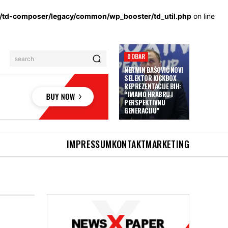
s/td-composer/legacy/common/wp_booster/td_util.php
on line
DOBAR
search
NERMIN BAŠOVIĆ NOVI
SELEKTOR KICKBOX
REPREZENTACIJE BIH:
“IMAMO HRABRU I
PERSPEKTIVNU
GENERACIJU”
IMPRESSUM
KONTAKT
MARKETING