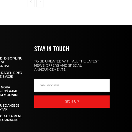
STAY IN TOUCH
D, DISCIPLINU
TO BE UPDATED WITH ALL THE LATEST
 SE
NEWS, OFFERS AND SPECIAL
 SNOVI
ANNOUNCEMENTS.
M RADITI PRED
IZ SVOJE
: NOVA
IKLOŠ RAME
KIM MODNIM
SIGN UP
UZDANJE JE
ATAK
 MODA ZA MENE
SFORMACIJU