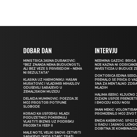
DOBAR DAN
INTERVJU
MINISTRICA JASNA DURAKOVIĆ:
NERMINA GAZDIĆ: BRIGA 
“BEZ ZNANJA NEMA BUDUĆNOSTI,
NIJE KAZNA NI ODRICANJ
ALI BEZ VEZE S PRIVREDOM – NEMA
INVESTICIJA U BUDUĆE 
NI REZULTATA”
DOKTORICA EDINA SERDA
KLASIKA UZ HARMONIKU: HASAN
PREMALO SE PRIČA O VA
MURATOVIĆ I VLADIMIR MIHAJLOV
SNA ZA MENTALNO ZDRA
ODUŠEVILI SARAJEVO U
MLADIH
ZEMALJSKOM MUZEJU
HALIMA IŠERIĆ: KLJUČNO 
DELAIDA MUMINOVIĆ: POEZIJA JE
DIZAJN USPIJE PRENIJE
MOJ PROSTOR POTPUNE
I EMOCIJU KOJU NOSI
SLOBODE
IMAN MEKIĆ: VOLONTIRAN
KORACI KA USPJEHU: MLADI
PROMIJENILO MOJ ŽIVOT
PODUZETNICI POKRENULI
ENIDA KAŠIBOVIĆ: SPOJ D
VLASTITI BIZNIS UZ PODRŠKU
U RADU I JASNOG LIČNO
PROJEKTA YEEP II
DOBITNA JE KOMBINACIJ
MALE NOTE, VELIKI SNOVI: ČETVRTI
SARAJEVO “KIDS STAR” TRAŽI