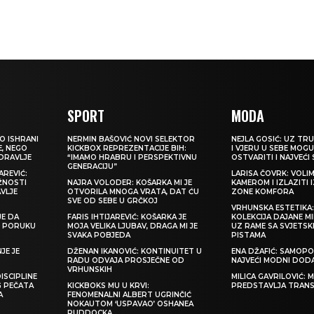
SPORT
MODA
O ISHRANI
NERMIN BAŠOVIĆ NOVI SELEKTOR
NEJLA GOSIĆ: UZ TRU
E, NEGO
KICKBOX REPREZENTACIJE BIH:
I VJERU U SEBE MOGU
ZDRAVLJE
“IMAMO HRABRU I PERSPEKTIVNU
OSTVARITI I NAJVEĆI
GENERACIJU”
REVIĆ:
LARISA ČOVRK: VOLI
ŽNOSTI
NAJRA VOLODER: KOŠARKA MI JE
KAMEROM I IZLAZITI 
VLJE
OTVORILA MNOGA VRATA, DAT ĆU
ZONE KOMFORA
SVE OD SEBE U GRČKOJ
VRHUNSKA ESTETIKA
JE DA
FARIS IHTIJAREVIĆ: KOŠARKA JE
KOLEKCIJA DAJANE M
TI PORUKU
MOJA VELIKA LJUBAV, DRAGA MI JE
UZ RAME SA SVJETS
SVAKA POBJEDA
PISTAMA
JE JE
DŽENAN IKANOVIĆ: KONTINUITET U
ENA DŽAFIĆ: SAMOPO
RADU ODVAJA PROSJEČNE OD
NAJVEĆI MODNI DOD
VRHUNSKIH
ISCIPLINE
MILICA GAVRILOVIĆ:
G PEČATA
KICKBOKS MU U KRVI:
PREDSTAVLJA TRAN
A
FENOMENALNI ALBERT UGRINČIĆ
NOKAUTOM ‘USPAVAO’ OSHANEA
RUDDOCKA