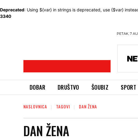
Deprecated
: Using ${var} in strings is deprecated, use {$var} instea
3340
PETAK, 7 AU
DOBAR
DRUŠTVO
ŠOUBIZ
SPORT
NASLOVNICA
TAGOVI
DAN ŽENA
DAN ŽENA