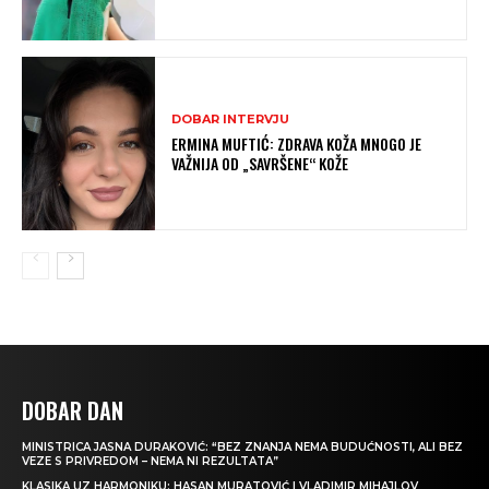
DOBAR INTERVJU
ERMINA MUFTIĆ: ZDRAVA KOŽA MNOGO JE
VAŽNIJA OD „SAVRŠENE“ KOŽE
DOBAR DAN
MINISTRICA JASNA DURAKOVIĆ: “BEZ ZNANJA NEMA BUDUĆNOSTI, ALI BEZ
VEZE S PRIVREDOM – NEMA NI REZULTATA”
KLASIKA UZ HARMONIKU: HASAN MURATOVIĆ I VLADIMIR MIHAJLOV