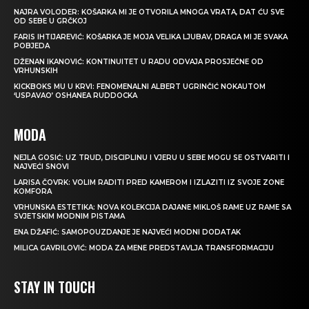
NAJRA VOLODER: KOŠARKA MI JE OTVORILA MNOGA VRATA, DAT ĆU SVE
OD SEBE U GRČKOJ
FARIS IHTIJAREVIĆ: KOŠARKA JE MOJA VELIKA LJUBAV, DRAGA MI JE SVAKA
POBJEDA
DŽENAN IKANOVIĆ: KONTINUITET U RADU ODVAJA PROSJEČNE OD
VRHUNSKIH
KICKBOKS MU U KRVI: FENOMENALNI ALBERT UGRINČIĆ NOKAUTOM
‘USPAVAO’ OSHANEA RUDDOCKA
MODA
NEJLA GOSIĆ: UZ TRUD, DISCIPLINU I VJERU U SEBE MOGU SE OSTVARITI I
NAJVEĆI SNOVI
LARISA ČOVRK: VOLIM RADITI PRED KAMEROM I IZLAZITI IZ SVOJE ZONE
KOMFORA
VRHUNSKA ESTETIKA: NOVA KOLEKCIJA DAJANE MIKLOŠ RAME UZ RAME SA
SVJETSKIM MODNIM PISTAMA
ENA DŽAFIĆ: SAMOPOUZDANJE JE NAJVEĆI MODNI DODATAK
MILICA GAVRILOVIĆ: MODA ZA MENE PREDSTAVLJA TRANSFORMACIJU
STAY IN TOUCH