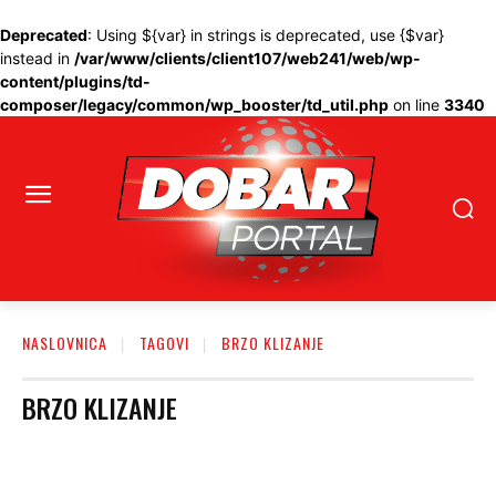
Deprecated
: Using ${var} in strings is deprecated, use {$var}
instead in
/var/www/clients/client107/web241/web/wp-
content/plugins/td-
composer/legacy/common/wp_booster/td_util.php
on line
3340
NASLOVNICA
TAGOVI
BRZO KLIZANJE
BRZO KLIZANJE