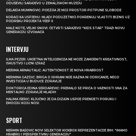
ODUŠEVILI SARAJEVO U ZEMALJSKOM MUZEJU
DELAIDA MUMINOVIĆ: POEZIJA JE MOJ PROSTOR POTPUNE SLOBODE
KORACI KA USPJEHU: MLADI PODUZETNICI POKRENULI VLASTITI BIZNIS UZ
PODRŠKU PROJEKTA YEEP II
MALE NOTE, VELIKI SNOVI: ČETVRTI SARAJEVO “KIDS STAR” TRAŽI NOVU
GENERACIJU IZVOĐAČA
INTERVJU
ILMA PEZER: UMJETNA INTELIGENCIJA NE MOŽE ZAMIJENITI KREATIVNOST,
ISKUSTVO I LIČNI IZRAZ
MERIMA ARNAUTALIĆ: AUTENTIČNOST JE NOVA HRABROST
NERMINA GAZDIĆ: BRIGA O ISHRANI NIJE KAZNA NI ODRICANJE, NEGO
INVESTICIJA U BUDUĆE ZDRAVLJE
DOKTORICA EDINA SERDAREVIĆ: PREMALO SE PRIČA O VAŽNOSTI SNA ZA
MENTALNO ZDRAVLJE MLADIH
HALIMA IŠERIĆ: KLJUČNO JE DA DIZAJN USPIJE PRENIJETI PORUKU I
EMOCIJU KOJU NOSI
SPORT
NERMIN BAŠOVIĆ NOVI SELEKTOR KICKBOX REPREZENTACIJE BIH: “IMAMO
HRABRU I PERSPEKTIVNU GENERACIJU”