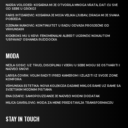
NAJRA VOLODER: KOŠARKA MI JE OTVORILA MNOGA VRATA, DAT ĆU SVE
OD SEBE U GRČKOJ
FARIS IHTIJAREVIĆ: KOŠARKA JE MOJA VELIKA LJUBAV, DRAGA MI JE SVAKA
POBJEDA
DŽENAN IKANOVIĆ: KONTINUITET U RADU ODVAJA PROSJEČNE OD
VRHUNSKIH
KICKBOKS MU U KRVI: FENOMENALNI ALBERT UGRINČIĆ NOKAUTOM
‘USPAVAO’ OSHANEA RUDDOCKA
MODA
NEJLA GOSIĆ: UZ TRUD, DISCIPLINU I VJERU U SEBE MOGU SE OSTVARITI I
NAJVEĆI SNOVI
LARISA ČOVRK: VOLIM RADITI PRED KAMEROM I IZLAZITI IZ SVOJE ZONE
KOMFORA
VRHUNSKA ESTETIKA: NOVA KOLEKCIJA DAJANE MIKLOŠ RAME UZ RAME SA
SVJETSKIM MODNIM PISTAMA
ENA DŽAFIĆ: SAMOPOUZDANJE JE NAJVEĆI MODNI DODATAK
MILICA GAVRILOVIĆ: MODA ZA MENE PREDSTAVLJA TRANSFORMACIJU
STAY IN TOUCH