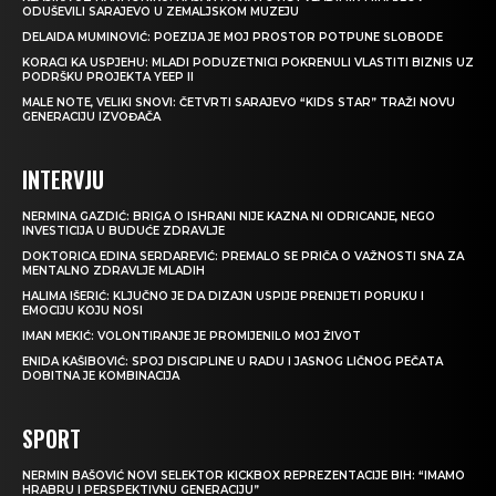
ODUŠEVILI SARAJEVO U ZEMALJSKOM MUZEJU
DELAIDA MUMINOVIĆ: POEZIJA JE MOJ PROSTOR POTPUNE SLOBODE
KORACI KA USPJEHU: MLADI PODUZETNICI POKRENULI VLASTITI BIZNIS UZ
PODRŠKU PROJEKTA YEEP II
MALE NOTE, VELIKI SNOVI: ČETVRTI SARAJEVO “KIDS STAR” TRAŽI NOVU
GENERACIJU IZVOĐAČA
INTERVJU
NERMINA GAZDIĆ: BRIGA O ISHRANI NIJE KAZNA NI ODRICANJE, NEGO
INVESTICIJA U BUDUĆE ZDRAVLJE
DOKTORICA EDINA SERDAREVIĆ: PREMALO SE PRIČA O VAŽNOSTI SNA ZA
MENTALNO ZDRAVLJE MLADIH
HALIMA IŠERIĆ: KLJUČNO JE DA DIZAJN USPIJE PRENIJETI PORUKU I
EMOCIJU KOJU NOSI
IMAN MEKIĆ: VOLONTIRANJE JE PROMIJENILO MOJ ŽIVOT
ENIDA KAŠIBOVIĆ: SPOJ DISCIPLINE U RADU I JASNOG LIČNOG PEČATA
DOBITNA JE KOMBINACIJA
SPORT
NERMIN BAŠOVIĆ NOVI SELEKTOR KICKBOX REPREZENTACIJE BIH: “IMAMO
HRABRU I PERSPEKTIVNU GENERACIJU”