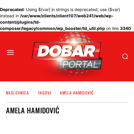
Deprecated
: Using ${var} in strings is deprecated, use {$var}
instead in
/var/www/clients/client107/web241/web/wp-
content/plugins/td-
composer/legacy/common/wp_booster/td_util.php
on line
3340
NASLOVNICA
TAGOVI
AMELA HAMIDOVIĆ
AMELA HAMIDOVIĆ