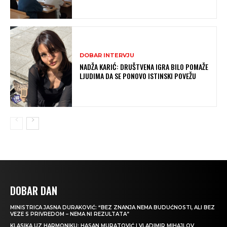
DOBAR INTERVJU
NADŽA KARIĆ: DRUŠTVENA IGRA BILO POMAŽE
LJUDIMA DA SE PONOVO ISTINSKI POVEŽU
DOBAR DAN
MINISTRICA JASNA DURAKOVIĆ: “BEZ ZNANJA NEMA BUDUĆNOSTI, ALI BEZ
VEZE S PRIVREDOM – NEMA NI REZULTATA”
KLASIKA UZ HARMONIKU: HASAN MURATOVIĆ I VLADIMIR MIHAJLOV