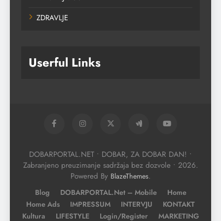
ZDRAVLJE
Userful Links
DOBARPORTAL.NET • DOBAR, ZA DOBAR DAN! •
Zabranjeno preuzimanje sadržaja bez dozvole • 2026.
Powered By
.
BlazeThemes
Blog
DOBARPORTAL.net – Mobile
Home
Home Ads
IMPRESSUM
INTERVJU
KONTAKT
Kultura
LIFESTYLE
Login/Register
MARKETING