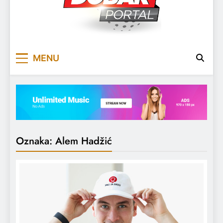
DOBARPORTAL
DOBAR, ZA DOBAR DAN
MENU
Oznaka:
Alem Hadžić