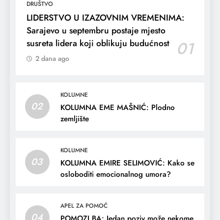
DRUŠTVO
LIDERSTVO U IZAZOVNIM VREMENIMA:
Sarajevo u septembru postaje mjesto
susreta lidera koji oblikuju budućnost
01
2 dana ago
KOLUMNE
02
KOLUMNA EME MAŠNIĆ: Plodno
zemljište
KOLUMNE
03
KOLUMNA EMIRE SELIMOVIĆ: Kako se
osloboditi emocionalnog umora?
APEL ZA POMOĆ
04
POMOZI.BA: Jedan poziv može nekome