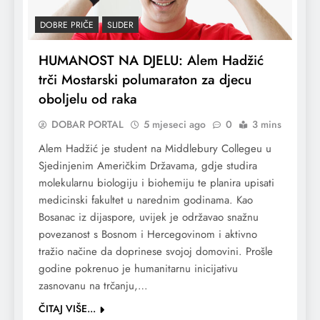
DOBRE PRIČE
SLIDER
HUMANOST NA DJELU: Alem Hadžić
trči Mostarski polumaraton za djecu
oboljelu od raka
DOBAR PORTAL
5 mjeseci ago
0
3 mins
Alem Hadžić je student na Middlebury Collegeu u
Sjedinjenim Američkim Državama, gdje studira
molekularnu biologiju i biohemiju te planira upisati
medicinski fakultet u narednim godinama. Kao
Bosanac iz dijaspore, uvijek je održavao snažnu
povezanost s Bosnom i Hercegovinom i aktivno
tražio načine da doprinese svojoj domovini. Prošle
godine pokrenuo je humanitarnu inicijativu
zasnovanu na trčanju,…
ČITAJ VIŠE...