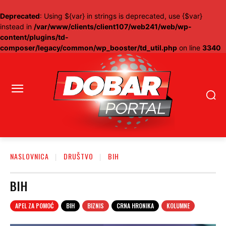
Deprecated
: Using ${var} in strings is deprecated, use {$var}
instead in
/var/www/clients/client107/web241/web/wp-
content/plugins/td-
composer/legacy/common/wp_booster/td_util.php
on line
3340
NASLOVNICA
DRUŠTVO
BIH
BIH
APEL ZA POMOĆ
BIH
BIZNIS
CRNA HRONIKA
KOLUMNE