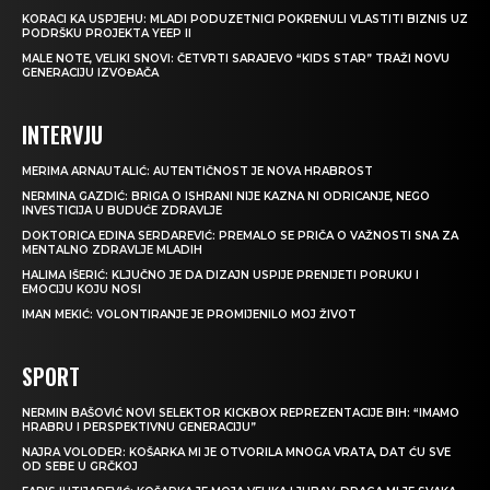
KORACI KA USPJEHU: MLADI PODUZETNICI POKRENULI VLASTITI BIZNIS UZ
PODRŠKU PROJEKTA YEEP II
MALE NOTE, VELIKI SNOVI: ČETVRTI SARAJEVO “KIDS STAR” TRAŽI NOVU
GENERACIJU IZVOĐAČA
INTERVJU
MERIMA ARNAUTALIĆ: AUTENTIČNOST JE NOVA HRABROST
NERMINA GAZDIĆ: BRIGA O ISHRANI NIJE KAZNA NI ODRICANJE, NEGO
INVESTICIJA U BUDUĆE ZDRAVLJE
DOKTORICA EDINA SERDAREVIĆ: PREMALO SE PRIČA O VAŽNOSTI SNA ZA
MENTALNO ZDRAVLJE MLADIH
HALIMA IŠERIĆ: KLJUČNO JE DA DIZAJN USPIJE PRENIJETI PORUKU I
EMOCIJU KOJU NOSI
IMAN MEKIĆ: VOLONTIRANJE JE PROMIJENILO MOJ ŽIVOT
SPORT
NERMIN BAŠOVIĆ NOVI SELEKTOR KICKBOX REPREZENTACIJE BIH: “IMAMO
HRABRU I PERSPEKTIVNU GENERACIJU”
NAJRA VOLODER: KOŠARKA MI JE OTVORILA MNOGA VRATA, DAT ĆU SVE
OD SEBE U GRČKOJ