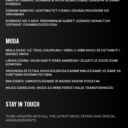
FARIS IHTIJAREVIĆ: KOŠARKA JE MOJA VELIKA LJUBAV, DRAGA MI JE SVAKA
POBJEDA
DŽENAN IKANOVIĆ: KONTINUITET U RADU ODVAJA PROSJEČNE OD
VRHUNSKIH
KICKBOKS MU U KRVI: FENOMENALNI ALBERT UGRINČIĆ NOKAUTOM
‘USPAVAO’ OSHANEA RUDDOCKA
MODA
NEJLA GOSIĆ: UZ TRUD, DISCIPLINU I VJERU U SEBE MOGU SE OSTVARITI I
NAJVEĆI SNOVI
LARISA ČOVRK: VOLIM RADITI PRED KAMEROM I IZLAZITI IZ SVOJE ZONE
KOMFORA
VRHUNSKA ESTETIKA: NOVA KOLEKCIJA DAJANE MIKLOŠ RAME UZ RAME SA
SVJETSKIM MODNIM PISTAMA
ENA DŽAFIĆ: SAMOPOUZDANJE JE NAJVEĆI MODNI DODATAK
MILICA GAVRILOVIĆ: MODA ZA MENE PREDSTAVLJA TRANSFORMACIJU
STAY IN TOUCH
TO BE UPDATED WITH ALL THE LATEST NEWS, OFFERS AND SPECIAL
ANNOUNCEMENTS.