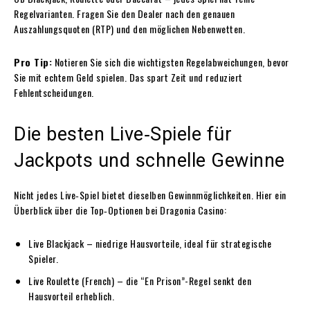
Regelvarianten. Fragen Sie den Dealer nach den genauen
Auszahlungsquoten (RTP) und den möglichen Nebenwetten.
Pro Tip:
Notieren Sie sich die wichtigsten Regelabweichungen, bevor
Sie mit echtem Geld spielen. Das spart Zeit und reduziert
Fehlentscheidungen.
Die besten Live‑Spiele für
Jackpots und schnelle Gewinne
Nicht jedes Live‑Spiel bietet dieselben Gewinnmöglichkeiten. Hier ein
Überblick über die Top‑Optionen bei Dragonia Casino:
Live Blackjack – niedrige Hausvorteile, ideal für strategische
Spieler.
Live Roulette (French) – die “En Prison”-Regel senkt den
Hausvorteil erheblich.