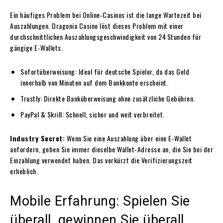
Ein häufiges Problem bei Online‑Casinos ist die lange Wartezeit bei
Auszahlungen. Dragonia Casino löst dieses Problem mit einer
durchschnittlichen Auszahlungsgeschwindigkeit von 24 Stunden für
gängige E‑Wallets.
Sofortüberweisung: Ideal für deutsche Spieler, da das Geld
innerhalb von Minuten auf dem Bankkonto erscheint.
Trustly: Direkte Banküberweisung ohne zusätzliche Gebühren.
PayPal & Skrill: Schnell, sicher und weit verbreitet.
Industry Secret:
Wenn Sie eine Auszahlung über eine E‑Wallet
anfordern, geben Sie immer dieselbe Wallet‑Adresse an, die Sie bei der
Einzahlung verwendet haben. Das verkürzt die Verifizierungszeit
erheblich.
Mobile Erfahrung: Spielen Sie
überall, gewinnen Sie überall