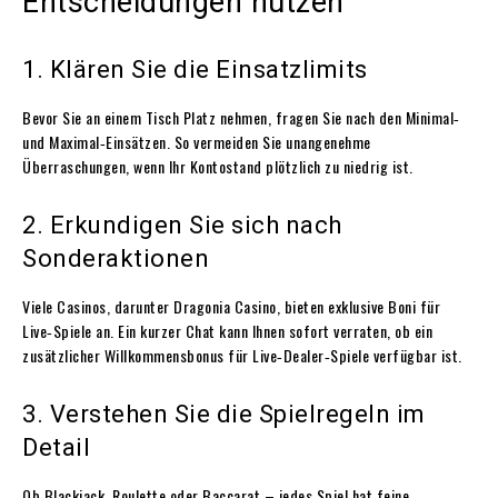
Entscheidungen nutzen
1. Klären Sie die Einsatzlimits
Bevor Sie an einem Tisch Platz nehmen, fragen Sie nach den Minimal‑
und Maximal‑Einsätzen. So vermeiden Sie unangenehme
Überraschungen, wenn Ihr Kontostand plötzlich zu niedrig ist.
2. Erkundigen Sie sich nach
Sonderaktionen
Viele Casinos, darunter Dragonia Casino, bieten exklusive Boni für
Live‑Spiele an. Ein kurzer Chat kann Ihnen sofort verraten, ob ein
zusätzlicher Willkommensbonus für Live‑Dealer‑Spiele verfügbar ist.
3. Verstehen Sie die Spielregeln im
Detail
Ob Blackjack, Roulette oder Baccarat – jedes Spiel hat feine