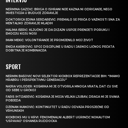
NERMINA GAZDIĆ: BRIGA O ISHRANI NIJE KAZNA NI ODRICANJE, NEGO
INVESTICIJA U BUDUĆE ZDRAVLJE
DOKTORICA EDINA SERDAREVIĆ: PREMALO SE PRIČA O VAŽNOSTI SNA ZA
MENTALNO ZDRAVLJE MLADIH
HALIMA IŠERIĆ: KLJUČNO JE DA DIZAJN USPIJE PRENIJETI PORUKU I
EMOCIJU KOJU NOSI
IMAN MEKIĆ: VOLONTIRANJE JE PROMIJENILO MOJ ŽIVOT
ENIDA KAŠIBOVIĆ: SPOJ DISCIPLINE U RADU I JASNOG LIČNOG PEČATA
DOBITNA JE KOMBINACIJA
SPORT
NERMIN BAŠOVIĆ NOVI SELEKTOR KICKBOX REPREZENTACIJE BIH: “IMAMO
HRABRU I PERSPEKTIVNU GENERACIJU”
NAJRA VOLODER: KOŠARKA MI JE OTVORILA MNOGA VRATA, DAT ĆU SVE
OD SEBE U GRČKOJ
FARIS IHTIJAREVIĆ: KOŠARKA JE MOJA VELIKA LJUBAV, DRAGA MI JE SVAKA
POBJEDA
DŽENAN IKANOVIĆ: KONTINUITET U RADU ODVAJA PROSJEČNE OD
VRHUNSKIH
KICKBOKS MU U KRVI: FENOMENALNI ALBERT UGRINČIĆ NOKAUTOM
‘USPAVAO’ OSHANEA RUDDOCKA