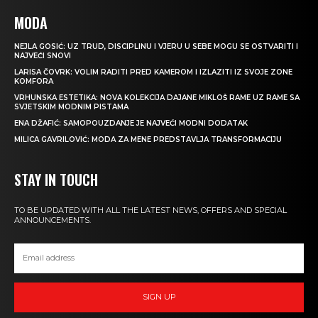
MODA
NEJLA GOSIĆ: UZ TRUD, DISCIPLINU I VJERU U SEBE MOGU SE OSTVARITI I
NAJVEĆI SNOVI
LARISA ČOVRK: VOLIM RADITI PRED KAMEROM I IZLAZITI IZ SVOJE ZONE
KOMFORA
VRHUNSKA ESTETIKA: NOVA KOLEKCIJA DAJANE MIKLOŠ RAME UZ RAME SA
SVJETSKIM MODNIM PISTAMA
ENA DŽAFIĆ: SAMOPOUZDANJE JE NAJVEĆI MODNI DODATAK
MILICA GAVRILOVIĆ: MODA ZA MENE PREDSTAVLJA TRANSFORMACIJU
STAY IN TOUCH
TO BE UPDATED WITH ALL THE LATEST NEWS, OFFERS AND SPECIAL
ANNOUNCEMENTS.
SIGN UP