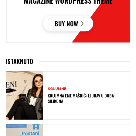
ISTAKNUTO
KOLUMNE
KOLUMNA EME MAŠNIĆ: LJUBAV U DOBA
SILIKONA