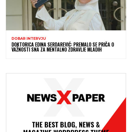
DOBAR INTERVJU
DOKTORICA EDINA SERDAREVIĆ: PREMALO SE PRIČA O
VAŽNOSTI SNA ZA MENTALNO ZDRAVLJE MLADIH