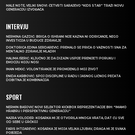
MALE NOTE, VELIKI SNOVI: ČETVRTI SARAJEVO “KIDS STAR” TRAŽI NOVU
GENERACIJU IZVOĐAČA
INTERVJU
NERMINA GAZDIĆ: BRIGA O ISHRANI NIJE KAZNA NI ODRICANJE, NEGO
INVESTICIJA U BUDUĆE ZDRAVLJE
DOKTORICA EDINA SERDAREVIĆ: PREMALO SE PRIČA O VAŽNOSTI SNA ZA
MENTALNO ZDRAVLJE MLADIH
HALIMA IŠERIĆ: KLJUČNO JE DA DIZAJN USPIJE PRENIJETI PORUKU I
EMOCIJU KOJU NOSI
IMAN MEKIĆ: VOLONTIRANJE JE PROMIJENILO MOJ ŽIVOT
ENIDA KAŠIBOVIĆ: SPOJ DISCIPLINE U RADU I JASNOG LIČNOG PEČATA
DOBITNA JE KOMBINACIJA
SPORT
NERMIN BAŠOVIĆ NOVI SELEKTOR KICKBOX REPREZENTACIJE BIH: “IMAMO
HRABRU I PERSPEKTIVNU GENERACIJU”
NAJRA VOLODER: KOŠARKA MI JE OTVORILA MNOGA VRATA, DAT ĆU SVE
OD SEBE U GRČKOJ
FARIS IHTIJAREVIĆ: KOŠARKA JE MOJA VELIKA LJUBAV, DRAGA MI JE SVAKA
POBJEDA