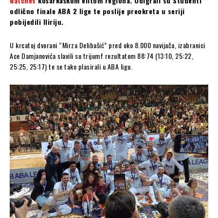
watches
košarkaškom elitom regiona. Odigrali su Studenti
odlično finale ABA 2 lige te poslije preokreta u seriji
pobijedili Iliriju.
U krcatoj dvorani “Mirza Delibašić” pred oko 8.000 navijača, izabranici
Ace Damjanovića slavili su trijumf rezultatom 88:74 (13:10, 25:22,
25:25, 25:17) te se tako plasirali u ABA ligu.