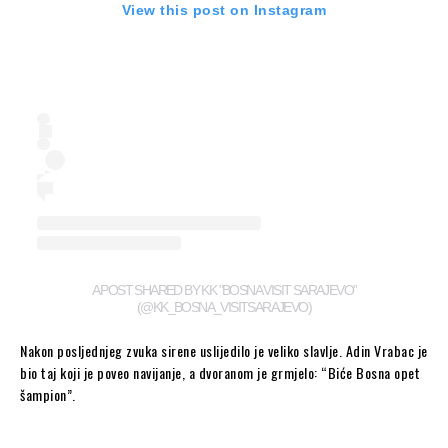
View this post on Instagram
A POST SHARED BY KK "BOSNA VISIT SARAJEVO”
(@KK_BOSNA_VISITSARAJEVO)
Nakon posljednjeg zvuka sirene uslijedilo je veliko slavlje. Adin Vrabac je
bio taj koji je poveo navijanje, a dvoranom je grmjelo: “Biće Bosna opet
šampion”.