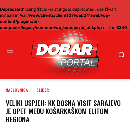
Deprecated
: Using ${var} in strings is deprecated, use {$var}
instead in
/var/www/clients/client107/web241/web/wp-
content/plugins/td-
composer/legacy/common/wp_booster/td_util.php
on line
3340
NASLOVNICA
SLIDER
VELIKI USPJEH: KK BOSNA VISIT SARAJEVO
JE OPET MEĐU KOŠARKAŠKOM ELITOM
REGIONA