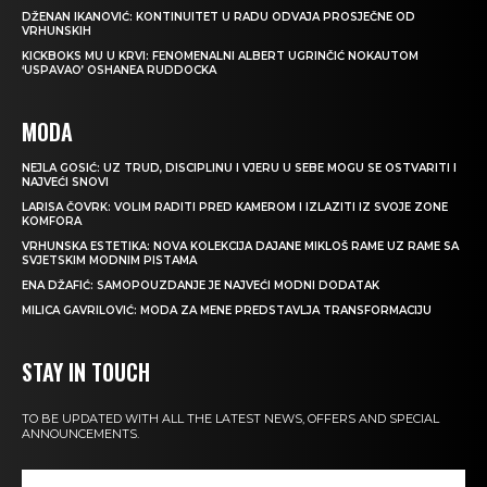
DŽENAN IKANOVIĆ: KONTINUITET U RADU ODVAJA PROSJEČNE OD
VRHUNSKIH
KICKBOKS MU U KRVI: FENOMENALNI ALBERT UGRINČIĆ NOKAUTOM
‘USPAVAO’ OSHANEA RUDDOCKA
MODA
NEJLA GOSIĆ: UZ TRUD, DISCIPLINU I VJERU U SEBE MOGU SE OSTVARITI I
NAJVEĆI SNOVI
LARISA ČOVRK: VOLIM RADITI PRED KAMEROM I IZLAZITI IZ SVOJE ZONE
KOMFORA
VRHUNSKA ESTETIKA: NOVA KOLEKCIJA DAJANE MIKLOŠ RAME UZ RAME SA
SVJETSKIM MODNIM PISTAMA
ENA DŽAFIĆ: SAMOPOUZDANJE JE NAJVEĆI MODNI DODATAK
MILICA GAVRILOVIĆ: MODA ZA MENE PREDSTAVLJA TRANSFORMACIJU
STAY IN TOUCH
TO BE UPDATED WITH ALL THE LATEST NEWS, OFFERS AND SPECIAL
ANNOUNCEMENTS.