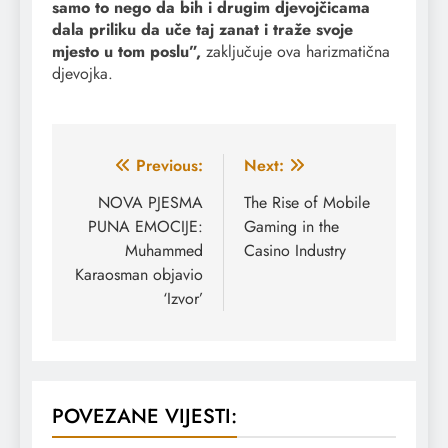
samo to nego da bih i drugim djevojčicama
dala priliku da uče taj zanat i traže svoje
mjesto u tom poslu”,
zaključuje ova harizmatična
djevojka.
Navigacija
Previous:
Next:
članaka
NOVA PJESMA
The Rise of Mobile
PUNA EMOCIJE:
Gaming in the
Muhammed
Casino Industry
Karaosman objavio
‘Izvor’
POVEZANE VIJESTI: