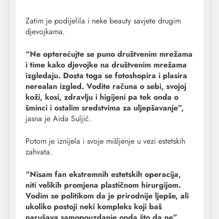
Zatim je podijelila i neke beauty savjete drugim
djevojkama.
“Ne opterećujte se puno društvenim mrežama
i time kako djevojke na društvenim mrežama
izgledaju. Dosta toga se fotoshopira i plasira
nerealan izgled. Vodite računa o sebi, svojoj
koži, kosi, zdravlju i higijeni pa tek onda o
šminci i ostalim sredstvima za uljepšavanje”,
jasna je Aida Suljić.
Potom je iznijela i svoje mišljenje u vezi estetskih
zahvata.
“Nisam fan ekstremnih estetskih operacija,
niti velikih promjena plastičnom hirurgijom.
Vodim se politikom da je prirodnije ljepše, ali
ukoliko postoji neki kompleks koji baš
narušava samopouzdanje onda što da ne”,