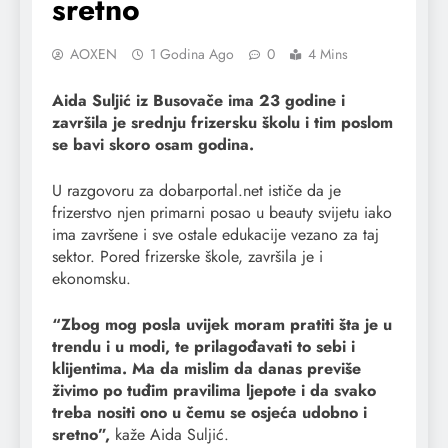
sretno
AOXEN
1 Godina Ago
0
4 Mins
Aida Suljić iz Busovače ima 23 godine i
završila je srednju frizersku školu i tim poslom
se bavi skoro osam godina.
U razgovoru za dobarportal.net ističe da je
frizerstvo njen primarni posao u beauty svijetu iako
ima završene i sve ostale edukacije vezano za taj
sektor. Pored frizerske škole, završila je i
ekonomsku.
“Zbog mog posla uvijek moram pratiti šta je u
trendu i u modi, te prilagođavati to sebi i
klijentima. Ma da mislim da danas previše
živimo po tuđim pravilima ljepote i da svako
treba nositi ono u čemu se osjeća udobno i
sretno”,
kaže Aida Suljić.