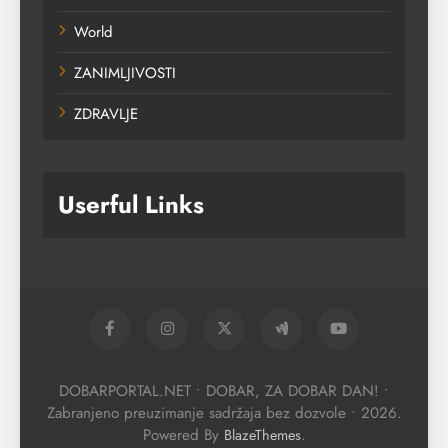
World
ZANIMLJIVOSTI
ZDRAVLJE
Userful Links
DOBARPORTAL.NET • DOBAR, ZA DOBAR DAN! •
Zabranjeno preuzimanje sadržaja bez dozvole • 2026.
Powered By
.
BlazeThemes