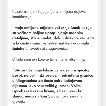
Kazala nam je i koja je njena omiljena odjevna
kombinacija.
“Moje omiljene odjevne večernje kombinacije
su većinom haljine upotpunjenje modnim
detaljima, štikle i nakit, dok u dnevnoj varijanti
vrlo često nosim trenerke, patike i vrlo malo
šminke”,
navodi naša sagovornica.
Otkrila nam je i koje je tajna njene vitke linije.
“Što se tiče moje kilaže uvijek sam u vječitoj
borbi, ne volim da prelazim određenu granicu
u kilogramima pa često sebe kažnjavam
dijetama iako sam veliki gurman. Volim
isprobavati raznu hranu, ali sam veći fan
slanog nego slatkog”,
govori ova zanosna
djevojka.