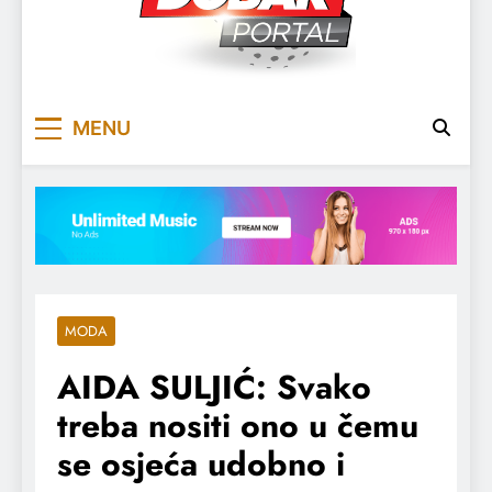
DOBARPORTAL
DOBAR, ZA DOBAR DAN
MENU
MODA
AIDA SULJIĆ: Svako
treba nositi ono u čemu
se osjeća udobno i