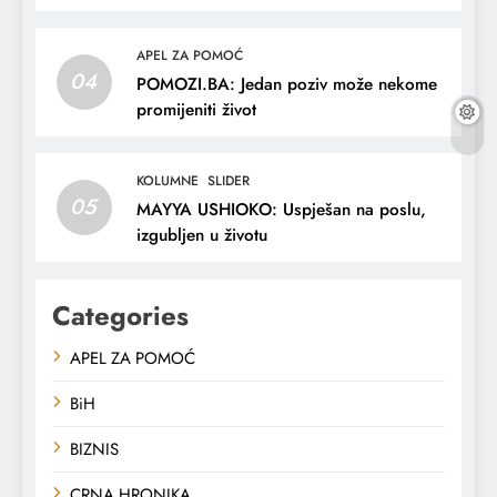
APEL ZA POMOĆ
04
POMOZI.BA: Jedan poziv može nekome
promijeniti život
KOLUMNE
SLIDER
05
MAYYA USHIOKO: Uspješan na poslu,
izgubljen u životu
Categories
APEL ZA POMOĆ
BiH
BIZNIS
CRNA HRONIKA