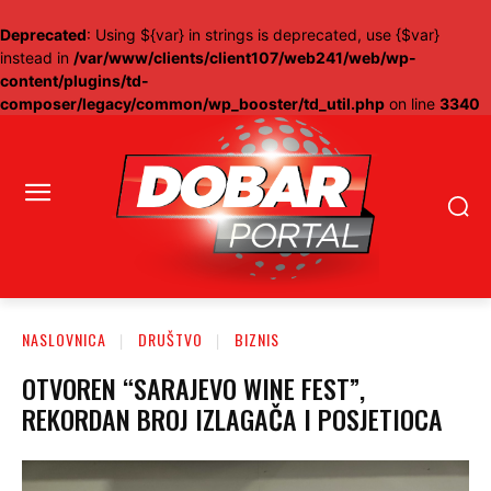
Deprecated
: Using ${var} in strings is deprecated, use {$var}
instead in
/var/www/clients/client107/web241/web/wp-
content/plugins/td-
composer/legacy/common/wp_booster/td_util.php
on line
3340
NASLOVNICA
DRUŠTVO
BIZNIS
OTVOREN “SARAJEVO WINE FEST”,
REKORDAN BROJ IZLAGAČA I POSJETIOCA