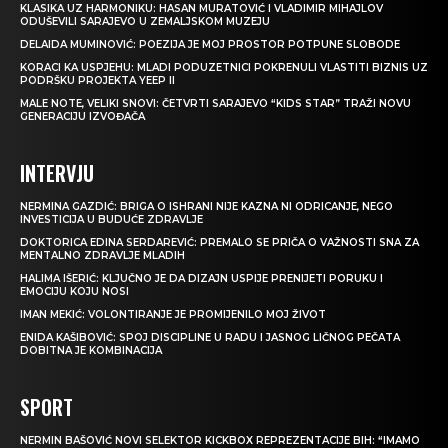
KLASIKA UZ HARMONIKU: HASAN MURATOVIĆ I VLADIMIR MIHAJLOV
ODUŠEVILI SARAJEVO U ZEMALJSKOM MUZEJU
DELAIDA MUMINOVIĆ: POEZIJA JE MOJ PROSTOR POTPUNE SLOBODE
KORACI KA USPJEHU: MLADI PODUZETNICI POKRENULI VLASTITI BIZNIS UZ
PODRŠKU PROJEKTA YEEP II
MALE NOTE, VELIKI SNOVI: ČETVRTI SARAJEVO “KIDS STAR” TRAŽI NOVU
GENERACIJU IZVOĐAČA
INTERVJU
NERMINA GAZDIĆ: BRIGA O ISHRANI NIJE KAZNA NI ODRICANJE, NEGO
INVESTICIJA U BUDUĆE ZDRAVLJE
DOKTORICA EDINA SERDAREVIĆ: PREMALO SE PRIČA O VAŽNOSTI SNA ZA
MENTALNO ZDRAVLJE MLADIH
HALIMA IŠERIĆ: KLJUČNO JE DA DIZAJN USPIJE PRENIJETI PORUKU I
EMOCIJU KOJU NOSI
IMAN MEKIĆ: VOLONTIRANJE JE PROMIJENILO MOJ ŽIVOT
ENIDA KAŠIBOVIĆ: SPOJ DISCIPLINE U RADU I JASNOG LIČNOG PEČATA
DOBITNA JE KOMBINACIJA
SPORT
NERMIN BAŠOVIĆ NOVI SELEKTOR KICKBOX REPREZENTACIJE BIH: “IMAMO