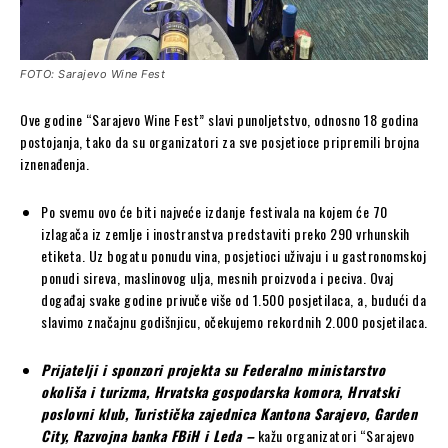
FOTO: Sarajevo Wine Fest
Ove godine “Sarajevo Wine Fest” slavi punoljetstvo, odnosno 18 godina
postojanja, tako da su organizatori za sve posjetioce pripremili brojna
iznenađenja.
Po svemu ovo će biti najveće izdanje festivala na kojem će 70
izlagača iz zemlje i inostranstva predstaviti preko 290 vrhunskih
etiketa. Uz bogatu ponudu vina, posjetioci uživaju i u gastronomskoj
ponudi sireva, maslinovog ulja, mesnih proizvoda i peciva. Ovaj
događaj svake godine privuče više od 1.500 posjetilaca, a, budući da
slavimo značajnu godišnjicu, očekujemo rekordnih 2.000 posjetilaca.
Prijatelji i sponzori projekta su Federalno ministarstvo
okoliša i turizma, Hrvatska gospodarska komora, Hrvatski
poslovni klub, Turistička zajednica Kantona Sarajevo, Garden
City, Razvojna banka FBiH i Leda –
kažu organizatori “Sarajevo