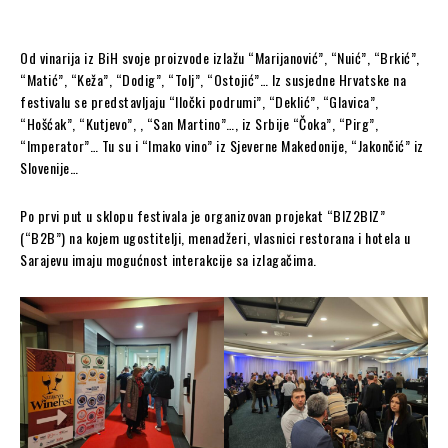
Od vinarija iz BiH svoje proizvode izlažu “Marijanović”, “Nuić”, “Brkić”,
“Matić”, “Keža”, “Dodig”, “Tolj”, “Ostojić”… Iz susjedne Hrvatske na
festivalu se predstavljaju “Iločki podrumi”, “Deklić”, “Glavica”,
“Hošćak”, “Kutjevo”, , “San Martino”…, iz Srbije “Čoka”, “Pirg”,
“Imperator”… Tu su i “Imako vino” iz Sjeverne Makedonije, “Jakončić” iz
Slovenije…
Po prvi put u sklopu festivala je organizovan projekat “BIZ2BIZ”
(“B2B”) na kojem ugostitelji, menadžeri, vlasnici restorana i hotela u
Sarajevu imaju mogućnost interakcije sa izlagačima.