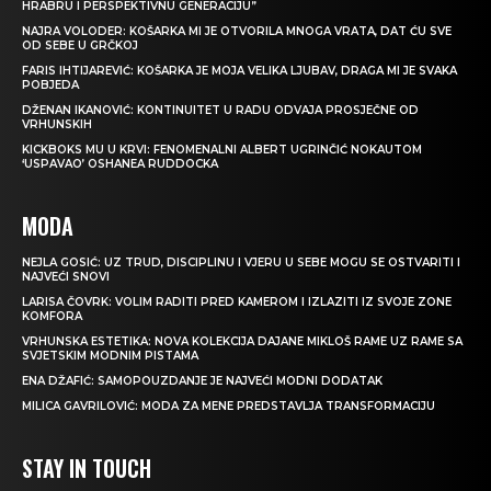
HRABRU I PERSPEKTIVNU GENERACIJU”
NAJRA VOLODER: KOŠARKA MI JE OTVORILA MNOGA VRATA, DAT ĆU SVE
OD SEBE U GRČKOJ
FARIS IHTIJAREVIĆ: KOŠARKA JE MOJA VELIKA LJUBAV, DRAGA MI JE SVAKA
POBJEDA
DŽENAN IKANOVIĆ: KONTINUITET U RADU ODVAJA PROSJEČNE OD
VRHUNSKIH
KICKBOKS MU U KRVI: FENOMENALNI ALBERT UGRINČIĆ NOKAUTOM
‘USPAVAO’ OSHANEA RUDDOCKA
MODA
NEJLA GOSIĆ: UZ TRUD, DISCIPLINU I VJERU U SEBE MOGU SE OSTVARITI I
NAJVEĆI SNOVI
LARISA ČOVRK: VOLIM RADITI PRED KAMEROM I IZLAZITI IZ SVOJE ZONE
KOMFORA
VRHUNSKA ESTETIKA: NOVA KOLEKCIJA DAJANE MIKLOŠ RAME UZ RAME SA
SVJETSKIM MODNIM PISTAMA
ENA DŽAFIĆ: SAMOPOUZDANJE JE NAJVEĆI MODNI DODATAK
MILICA GAVRILOVIĆ: MODA ZA MENE PREDSTAVLJA TRANSFORMACIJU
STAY IN TOUCH