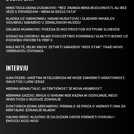
MINISTRICA JASNA DURAKOVIĆ: “BEZ ZNANJA NEMA BUDUĆNOSTI, ALI BEZ
VEZE S PRIVREDOM – NEMA NI REZULTATA”
KLASIKA UZ HARMONIKU: HASAN MURATOVIĆ I VLADIMIR MIHAJLOV
ODUŠEVILI SARAJEVO U ZEMALJSKOM MUZEJU
DELAIDA MUMINOVIĆ: POEZIJA JE MOJ PROSTOR POTPUNE SLOBODE
KORACI KA USPJEHU: MLADI PODUZETNICI POKRENULI VLASTITI BIZNIS UZ
PODRŠKU PROJEKTA YEEP II
MALE NOTE, VELIKI SNOVI: ČETVRTI SARAJEVO “KIDS STAR” TRAŽI NOVU
GENERACIJU IZVOĐAČA
INTERVJU
ILMA PEZER: UMJETNA INTELIGENCIJA NE MOŽE ZAMIJENITI KREATIVNOST,
ISKUSTVO I LIČNI IZRAZ
MERIMA ARNAUTALIĆ: AUTENTIČNOST JE NOVA HRABROST
NERMINA GAZDIĆ: BRIGA O ISHRANI NIJE KAZNA NI ODRICANJE, NEGO
INVESTICIJA U BUDUĆE ZDRAVLJE
DOKTORICA EDINA SERDAREVIĆ: PREMALO SE PRIČA O VAŽNOSTI SNA ZA
MENTALNO ZDRAVLJE MLADIH
HALIMA IŠERIĆ: KLJUČNO JE DA DIZAJN USPIJE PRENIJETI PORUKU I
EMOCIJU KOJU NOSI