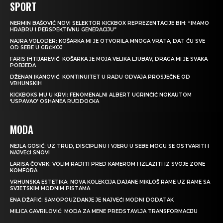
SPORT
NERMIN BAŠOVIĆ NOVI SELEKTOR KICKBOX REPREZENTACIJE BIH: “IMAMO
HRABRU I PERSPEKTIVNU GENERACIJU”
NAJRA VOLODER: KOŠARKA MI JE OTVORILA MNOGA VRATA, DAT ĆU SVE
OD SEBE U GRČKOJ
FARIS IHTIJAREVIĆ: KOŠARKA JE MOJA VELIKA LJUBAV, DRAGA MI JE SVAKA
POBJEDA
DŽENAN IKANOVIĆ: KONTINUITET U RADU ODVAJA PROSJEČNE OD
VRHUNSKIH
KICKBOKS MU U KRVI: FENOMENALNI ALBERT UGRINČIĆ NOKAUTOM
‘USPAVAO’ OSHANEA RUDDOCKA
MODA
NEJLA GOSIĆ: UZ TRUD, DISCIPLINU I VJERU U SEBE MOGU SE OSTVARITI I
NAJVEĆI SNOVI
LARISA ČOVRK: VOLIM RADITI PRED KAMEROM I IZLAZITI IZ SVOJE ZONE
KOMFORA
VRHUNSKA ESTETIKA: NOVA KOLEKCIJA DAJANE MIKLOŠ RAME UZ RAME SA
SVJETSKIM MODNIM PISTAMA
ENA DŽAFIĆ: SAMOPOUZDANJE JE NAJVEĆI MODNI DODATAK
MILICA GAVRILOVIĆ: MODA ZA MENE PREDSTAVLJA TRANSFORMACIJU