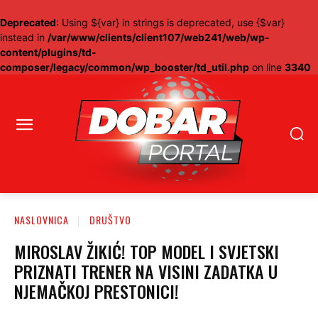
Deprecated
: Using ${var} in strings is deprecated, use {$var}
instead in
/var/www/clients/client107/web241/web/wp-
content/plugins/td-
composer/legacy/common/wp_booster/td_util.php
on line
3340
NASLOVNICA
DRUŠTVO
MIROSLAV ŽIKIĆ! TOP MODEL I SVJETSKI
PRIZNATI TRENER NA VISINI ZADATKA U
NJEMAČKOJ PRESTONICI!