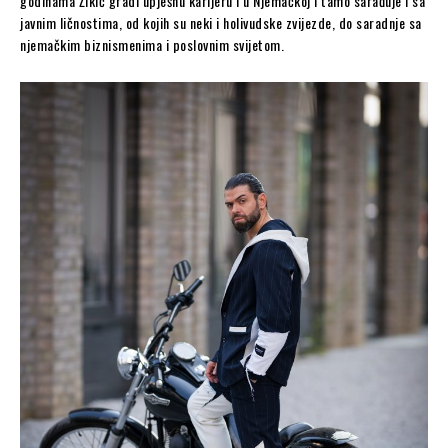
godinama Žikić gradi upješnu karijeru i u Njemačkoj i tamo sarađuje i sa
javnim ličnostima, od kojih su neki i holivudske zvijezde, do saradnje sa
njemačkim biznismenima i poslovnim svijetom.