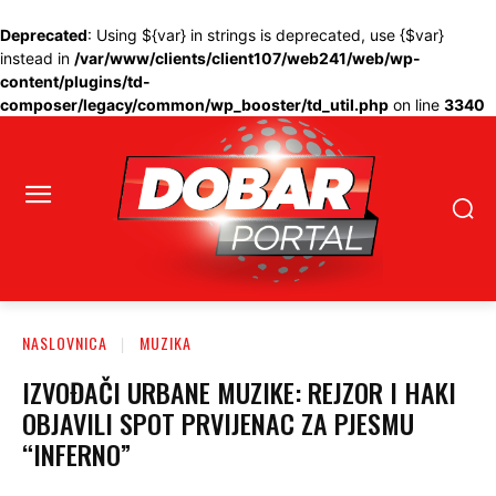
Deprecated
: Using ${var} in strings is deprecated, use {$var}
instead in
/var/www/clients/client107/web241/web/wp-
content/plugins/td-
composer/legacy/common/wp_booster/td_util.php
on line
3340
NASLOVNICA
MUZIKA
IZVOĐAČI URBANE MUZIKE: REJZOR I HAKI
OBJAVILI SPOT PRVIJENAC ZA PJESMU
“INFERNO”