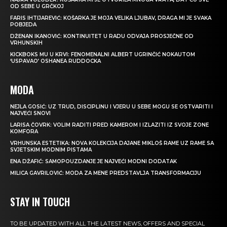
OD SEBE U GRČKOJ
FARIS IHTIJAREVIĆ: KOŠARKA JE MOJA VELIKA LJUBAV, DRAGA MI JE SVAKA
POBJEDA
DŽENAN IKANOVIĆ: KONTINUITET U RADU ODVAJA PROSJEČNE OD
VRHUNSKIH
KICKBOKS MU U KRVI: FENOMENALNI ALBERT UGRINČIĆ NOKAUTOM
‘USPAVAO’ OSHANEA RUDDOCKA
MODA
NEJLA GOSIĆ: UZ TRUD, DISCIPLINU I VJERU U SEBE MOGU SE OSTVARITI I
NAJVEĆI SNOVI
LARISA ČOVRK: VOLIM RADITI PRED KAMEROM I IZLAZITI IZ SVOJE ZONE
KOMFORA
VRHUNSKA ESTETIKA: NOVA KOLEKCIJA DAJANE MIKLOŠ RAME UZ RAME SA
SVJETSKIM MODNIM PISTAMA
ENA DŽAFIĆ: SAMOPOUZDANJE JE NAJVEĆI MODNI DODATAK
MILICA GAVRILOVIĆ: MODA ZA MENE PREDSTAVLJA TRANSFORMACIJU
STAY IN TOUCH
TO BE UPDATED WITH ALL THE LATEST NEWS, OFFERS AND SPECIAL