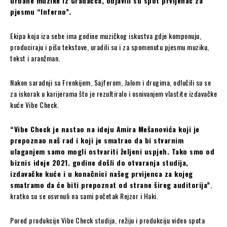
urbane muzike iz Gradačca, objavili su spot prvijenac za
pjesmu “Inferno”.
Ekipa koja iza sebe ima godine muzičkog iskustva gdje komponuju,
produciraju i pišu tekstove, uradili su i za spomenutu pjesmu muziku,
tekst i aranžman.
Nakon saradnji sa Frenkijem, Sajferom, Jalom i drugima, odlučili su se
za iskorak u karijerama što je rezultiralo i osnivanjem vlastite izdavačke
kuće Vibe Check.
“Vibe Check je nastao na ideju Amira Mešanovića koji je
prepoznao naš rad i koji je smatrao da bi stvarnim
ulaganjem samo mogli ostvariti željeni uspjeh. Tako smo od
biznis ideje 2021. godine došli do otvaranja studija,
izdavačke kuće i u konačnici našeg prvijenca za kojeg
smatramo da će biti prepoznat od strane šireg auditorija”
,
kratko su se osvrnuli na sami početak Rejzor i Haki.
Pored produkcije Vibe Check studija, režiju i produkciju video spota