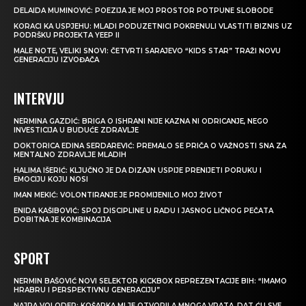
DELAIDA MUMINOVIĆ: POEZIJA JE MOJ PROSTOR POTPUNE SLOBODE
KORACI KA USPJEHU: MLADI PODUZETNICI POKRENULI VLASTITI BIZNIS UZ
PODRŠKU PROJEKTA YEEP II
MALE NOTE, VELIKI SNOVI: ČETVRTI SARAJEVO “KIDS STAR” TRAŽI NOVU
GENERACIJU IZVOĐAČA
INTERVJU
NERMINA GAZDIĆ: BRIGA O ISHRANI NIJE KAZNA NI ODRICANJE, NEGO
INVESTICIJA U BUDUĆE ZDRAVLJE
DOKTORICA EDINA SERDAREVIĆ: PREMALO SE PRIČA O VAŽNOSTI SNA ZA
MENTALNO ZDRAVLJE MLADIH
HALIMA IŠERIĆ: KLJUČNO JE DA DIZAJN USPIJE PRENIJETI PORUKU I
EMOCIJU KOJU NOSI
IMAN MEKIĆ: VOLONTIRANJE JE PROMIJENILO MOJ ŽIVOT
ENIDA KAŠIBOVIĆ: SPOJ DISCIPLINE U RADU I JASNOG LIČNOG PEČATA
DOBITNA JE KOMBINACIJA
SPORT
NERMIN BAŠOVIĆ NOVI SELEKTOR KICKBOX REPREZENTACIJE BIH: “IMAMO
HRABRU I PERSPEKTIVNU GENERACIJU”
NAJRA VOLODER: KOŠARKA MI JE OTVORILA MNOGA VRATA, DAT ĆU SVE