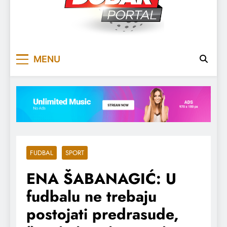
DOBARPORTAL
DOBAR, ZA DOBAR DAN
MENU
FUDBAL
SPORT
ENA ŠABANAGIĆ: U
fudbalu ne trebaju
postojati predrasude,