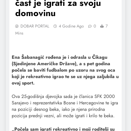
čast je igrati za svoju
domovinu
DOBAR PORTAL
4 Godine Ago
0
7
Mins
Ena Šabanagić rođena je i odrasla u Čikagu
(Sjedinjene Američke Države), a s pet godina
počela se baviti fudbalom po uzoru na svog oca
koji je rekreativno igrao te se uz njega zaljubila u
ovaj sport.
Ova 25-godišnja djevojka sada je članica SFK 2000
Sarajevo i reprezentativka Bosne i Hercegovine te igra
na poziciji desnog beka, iako je njena prirodna
pozicija prednji vezni, ali može igrati i krilo te beka.
„Počela sam igrati rekreativno i moji roditelji su