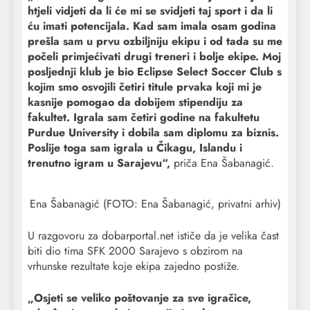
htjeli vidjeti da li će mi se svidjeti taj sport i da li
ću imati potencijala. Kad sam imala osam godina
prešla sam u prvu ozbiljniju ekipu i od tada su me
počeli primjećivati drugi treneri i bolje ekipe. Moj
posljednji klub je bio Eclipse Select Soccer Club s
kojim smo osvojili četiri titule prvaka koji mi je
kasnije pomogao da dobijem stipendiju za
fakultet. Igrala sam četiri godine na fakultetu
Purdue University i dobila sam diplomu za biznis.
Poslije toga sam igrala u Čikagu, Islandu i
trenutno igram u Sarajevu“,
priča Ena Šabanagić.
Ena Šabanagić (FOTO: Ena Šabanagić, privatni arhiv)
U razgovoru za dobarportal.net ističe da je velika čast
biti dio tima SFK 2000 Sarajevo s obzirom na
vrhunske rezultate koje ekipa zajedno postiže.
„Osjeti se veliko poštovanje za sve igračice,