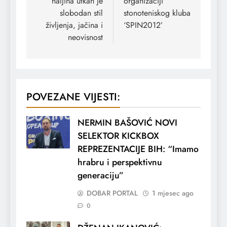
haljina utkan je
organizaciji
slobodan stil
stonoteniskog kluba
življenja, jačina i
‘SPIN2012’
neovisnost
POVEZANE VIJESTI:
NERMIN BAŠOVIĆ NOVI
SELEKTOR KICKBOX
REPREZENTACIJE BIH: “Imamo
hrabru i perspektivnu
generaciju”
DOBAR PORTAL
1 mjesec ago
0