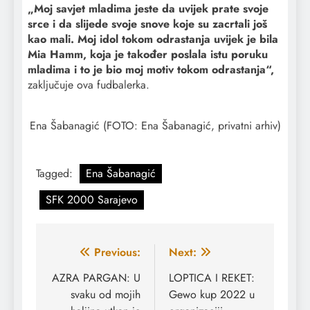
„Moj savjet mladima jeste da uvijek prate svoje
srce i da slijede svoje snove koje su zacrtali još
kao mali. Moj idol tokom odrastanja uvijek je bila
Mia Hamm, koja je također poslala istu poruku
mladima i to je bio moj motiv tokom odrastanja“,
zaključuje ova fudbalerka.
Ena Šabanagić (FOTO: Ena Šabanagić, privatni arhiv)
Tagged:
Ena Šabanagić
SFK 2000 Sarajevo
Navigacija
Previous:
Next:
članaka
AZRA PARGAN: U
LOPTICA I REKET:
svaku od mojih
Gewo kup 2022 u