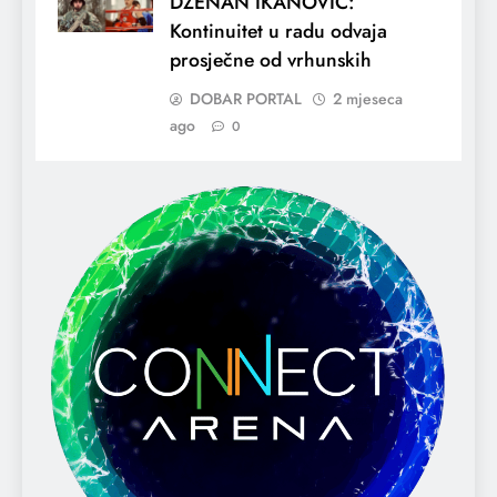
DŽENAN IKANOVIĆ:
Kontinuitet u radu odvaja
prosječne od vrhunskih
DOBAR PORTAL
2 mjeseca
ago
0