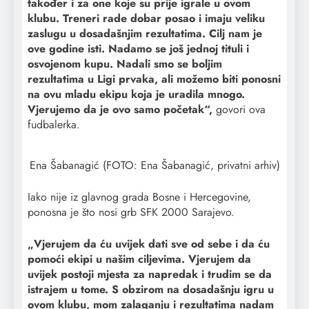
također i za one koje su prije igrale u ovom
klubu. Treneri rade dobar posao i imaju veliku
zaslugu u dosadašnjim rezultatima. Cilj nam je
ove godine isti. Nadamo se još jednoj tituli i
osvojenom kupu. Nadali smo se boljim
rezultatima u Ligi prvaka, ali možemo biti ponosni
na ovu mladu ekipu koja je uradila mnogo.
Vjerujemo da je ovo samo početak“,
govori ova
fudbalerka.
Ena Šabanagić (FOTO: Ena Šabanagić, privatni arhiv)
Iako nije iz glavnog grada Bosne i Hercegovine,
ponosna je što nosi grb SFK 2000 Sarajevo.
„Vjerujem da ću uvijek dati sve od sebe i da ću
pomoći ekipi u našim ciljevima. Vjerujem da
uvijek postoji mjesta za napredak i trudim se da
istrajem u tome. S obzirom na dosadašnju igru u
ovom klubu, mom zalaganju i rezultatima nadam