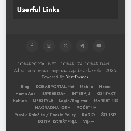
Userful Links
DOBARPORTAL.NET • DOBAR, ZA DOBAR DAN! •
Zabranjeno preuzimanje sadržaja bez dozvole • 2026.
Powered By
.
BlazeThemes
Blog
DOBARPORTAL.net – Mobile
Home
Home Ads
IMPRESSUM
INTERVJU
KONTAKT
Kultura
LIFESTYLE
Login/Register
MARKETING
NAGRADNA IGRA
POČETNA
Pravila Kolačića / Cookie Policy
RADIO
ŠOUBIZ
USLOVI KORIŠTENJA
Vijesti