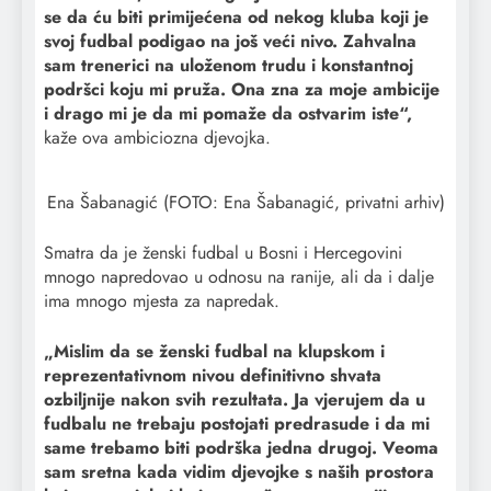
se da ću biti primijećena od nekog kluba koji je
svoj fudbal podigao na još veći nivo. Zahvalna
sam trenerici na uloženom trudu i konstantnoj
podršci koju mi pruža. Ona zna za moje ambicije
i drago mi je da mi pomaže da ostvarim iste“,
kaže ova ambiciozna djevojka.
Ena Šabanagić (FOTO: Ena Šabanagić, privatni arhiv)
Smatra da je ženski fudbal u Bosni i Hercegovini
mnogo napredovao u odnosu na ranije, ali da i dalje
ima mnogo mjesta za napredak.
„Mislim da se ženski fudbal na klupskom i
reprezentativnom nivou definitivno shvata
ozbiljnije nakon svih rezultata. Ja vjerujem da u
fudbalu ne trebaju postojati predrasude i da mi
same trebamo biti podrška jedna drugoj. Veoma
sam sretna kada vidim djevojke s naših prostora