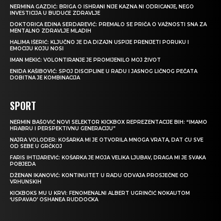
NERMINA GAZDIĆ: BRIGA O ISHRANI NIJE KAZNA NI ODRICANJE, NEGO
INVESTICIJA U BUDUĆE ZDRAVLJE
DOKTORICA EDINA SERDAREVIĆ: PREMALO SE PRIČA O VAŽNOSTI SNA ZA
MENTALNO ZDRAVLJE MLADIH
HALIMA IŠERIĆ: KLJUČNO JE DA DIZAJN USPIJE PRENIJETI PORUKU I
EMOCIJU KOJU NOSI
IMAN MEKIĆ: VOLONTIRANJE JE PROMIJENILO MOJ ŽIVOT
ENIDA KAŠIBOVIĆ: SPOJ DISCIPLINE U RADU I JASNOG LIČNOG PEČATA
DOBITNA JE KOMBINACIJA
SPORT
NERMIN BAŠOVIĆ NOVI SELEKTOR KICKBOX REPREZENTACIJE BIH: “IMAMO
HRABRU I PERSPEKTIVNU GENERACIJU”
NAJRA VOLODER: KOŠARKA MI JE OTVORILA MNOGA VRATA, DAT ĆU SVE
OD SEBE U GRČKOJ
FARIS IHTIJAREVIĆ: KOŠARKA JE MOJA VELIKA LJUBAV, DRAGA MI JE SVAKA
POBJEDA
DŽENAN IKANOVIĆ: KONTINUITET U RADU ODVAJA PROSJEČNE OD
VRHUNSKIH
KICKBOKS MU U KRVI: FENOMENALNI ALBERT UGRINČIĆ NOKAUTOM
‘USPAVAO’ OSHANEA RUDDOCKA