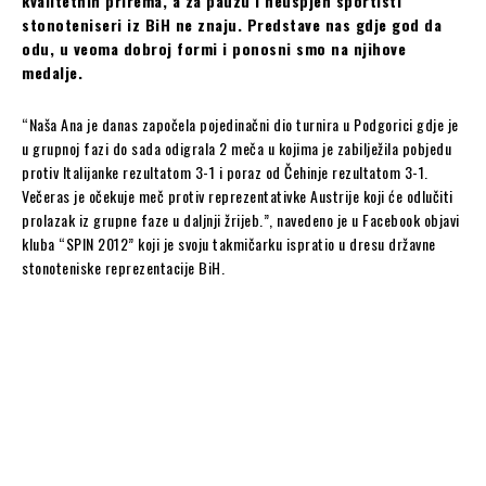
kvalitetnih prirema, a za pauzu i neuspjeh sportisti
stonoteniseri iz BiH ne znaju. Predstave nas gdje god da
odu, u veoma dobroj formi i ponosni smo na njihove
medalje.
“Naša Ana je danas započela pojedinačni dio turnira u Podgorici gdje je
u grupnoj fazi do sada odigrala 2 meča u kojima je zabilježila pobjedu
protiv Italijanke rezultatom 3-1 i poraz od Čehinje rezultatom 3-1.
Večeras je očekuje meč protiv reprezentativke Austrije koji će odlučiti
prolazak iz grupne faze u daljnji žrijeb.”, navedeno je u Facebook objavi
kluba “SPIN 2012” koji je svoju takmičarku ispratio u dresu državne
stonoteniske reprezentacije BiH.