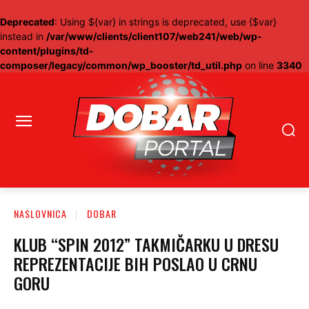
Deprecated
: Using ${var} in strings is deprecated, use {$var}
instead in
/var/www/clients/client107/web241/web/wp-
content/plugins/td-
composer/legacy/common/wp_booster/td_util.php
on line
3340
NASLOVNICA
DOBAR
KLUB “SPIN 2012” TAKMIČARKU U DRESU
REPREZENTACIJE BIH POSLAO U CRNU
GORU