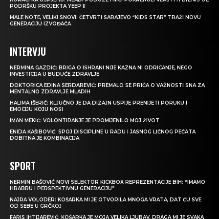
PODRŠKU PROJEKTA YEEP II
MALE NOTE, VELIKI SNOVI: ČETVRTI SARAJEVO “KIDS STAR” TRAŽI NOVU
GENERACIJU IZVOĐAČA
INTERVJU
NERMINA GAZDIĆ: BRIGA O ISHRANI NIJE KAZNA NI ODRICANJE, NEGO
INVESTICIJA U BUDUĆE ZDRAVLJE
DOKTORICA EDINA SERDAREVIĆ: PREMALO SE PRIČA O VAŽNOSTI SNA ZA
MENTALNO ZDRAVLJE MLADIH
HALIMA IŠERIĆ: KLJUČNO JE DA DIZAJN USPIJE PRENIJETI PORUKU I
EMOCIJU KOJU NOSI
IMAN MEKIĆ: VOLONTIRANJE JE PROMIJENILO MOJ ŽIVOT
ENIDA KAŠIBOVIĆ: SPOJ DISCIPLINE U RADU I JASNOG LIČNOG PEČATA
DOBITNA JE KOMBINACIJA
SPORT
NERMIN BAŠOVIĆ NOVI SELEKTOR KICKBOX REPREZENTACIJE BIH: “IMAMO
HRABRU I PERSPEKTIVNU GENERACIJU”
NAJRA VOLODER: KOŠARKA MI JE OTVORILA MNOGA VRATA, DAT ĆU SVE
OD SEBE U GRČKOJ
FARIS IHTIJAREVIĆ: KOŠARKA JE MOJA VELIKA LJUBAV, DRAGA MI JE SVAKA