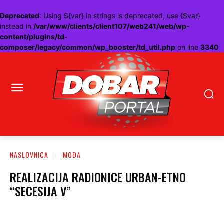
Deprecated
: Using ${var} in strings is deprecated, use {$var}
instead in
/var/www/clients/client107/web241/web/wp-
content/plugins/td-
composer/legacy/common/wp_booster/td_util.php
on line
3340
NASLOVNICA
MODA
REALIZACIJA RADIONICE URBAN-ETNO
“SECESIJA V”