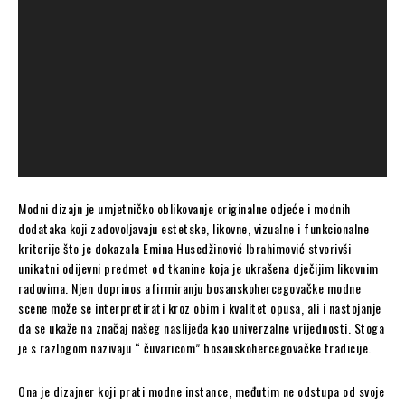
Modni dizajn je umjetničko oblikovanje originalne odjeće i modnih
dodataka koji zadovoljavaju estetske, likovne, vizualne i funkcionalne
kriterije što je dokazala Emina Husedžinović Ibrahimović stvorivši
unikatni odijevni predmet od tkanine koja je ukrašena dječijim likovnim
radovima. Njen doprinos afirmiranju bosanskohercegovačke modne
scene može se interpretirati kroz obim i kvalitet opusa, ali i nastojanje
da se ukaže na značaj našeg naslijeđa kao univerzalne vrijednosti. Stoga
je s razlogom nazivaju “ čuvaricom” bosanskohercegovačke tradicije.
Ona je dizajner koji prati modne instance, međutim ne odstupa od svoje