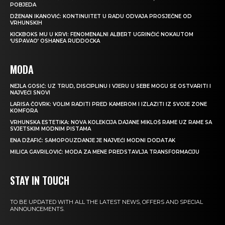
POBJEDA
DŽENAN IKANOVIĆ: KONTINUITET U RADU ODVAJA PROSJEČNE OD
VRHUNSKIH
KICKBOKS MU U KRVI: FENOMENALNI ALBERT UGRINČIĆ NOKAUTOM
‘USPAVAO’ OSHANEA RUDDOCKA
MODA
NEJLA GOSIĆ: UZ TRUD, DISCIPLINU I VJERU U SEBE MOGU SE OSTVARITI I
NAJVEĆI SNOVI
LARISA ČOVRK: VOLIM RADITI PRED KAMEROM I IZLAZITI IZ SVOJE ZONE
KOMFORA
VRHUNSKA ESTETIKA: NOVA KOLEKCIJA DAJANE MIKLOŠ RAME UZ RAME SA
SVJETSKIM MODNIM PISTAMA
ENA DŽAFIĆ: SAMOPOUZDANJE JE NAJVEĆI MODNI DODATAK
MILICA GAVRILOVIĆ: MODA ZA MENE PREDSTAVLJA TRANSFORMACIJU
STAY IN TOUCH
TO BE UPDATED WITH ALL THE LATEST NEWS, OFFERS AND SPECIAL
ANNOUNCEMENTS.