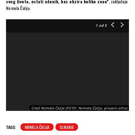
svog života, ostati učenik, bez obzira koliko znao”
, zaključuje
Nirmela Čalija.
1
od 5
Crtež Nirmele Čalije (FOTO: Nirmela Čalija, privatni arhiv)
TAGS:
NIRMELA ČALIJA
SLIKANJE