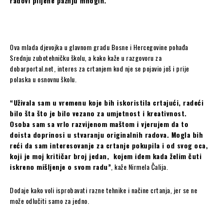
radovi plijene pažnju mnogih.
Ova mlada djevojka u glavnom gradu Bosne i Hercegovine pohađa
Srednju zubotehničku školu, a kako kaže u razgovoru za
dobarportal.net, interes za crtanjem kod nje se pojavio još i prije
polaska u osnovnu školu.
“Uživala sam u vremenu koje bih iskoristila crtajući, radeći
bilo šta što je bilo vezano za umjetnost i kreativnost.
Osoba sam sa vrlo razvijenom maštom i vjerujem da to
doista doprinosi u stvaranju originalnih radova. Mogla bih
reći da sam interesovanje za crtanje pokupila i od svog oca,
koji je moj kritičar broj jedan, kojem idem kada želim čuti
iskreno mišljenje o svom radu”
, kaže Nirmela Čalija.
Dodaje kako voli isprobavati razne tehnike i načine crtanja, jer se ne
može odlučiti samo za jedno.