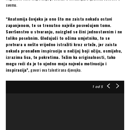
svemu.
“Anatomija čovjeka je ono što me zaista nekada ostavi
zapanjenom, te se trenutno najviše posvećujem tome.
Savršenstvo u stvaranju, naizgled se čini jednostavnim i ne
toliko posebnim. Gledajući to očima umjetnika, to se
pretvara u nešto vrijedno istražiti kroz crteže, jer zaista
nekada pronađem inspiraciju u nečijoj boji očiju, osmijehu,
izrazima lica, te pokretima. Težim ka originalnosti, tako
mogu reći da je to ujedno moja najveća motivacija i
inspiracija”,
govori ova talentirana djevojka.
1
od 5