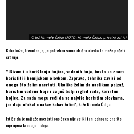
Crtež Nirmele Čalije (FOTO: Nirmela Čalija, privatni arhiv)
Kako kaže, trenutno joj je potrebna samo obična olovka te može početi
crtanje.
“Uživam i u korištenju bojica, vodenih boja, često se znam
koristiti i hemijskom olovkom. Zapravo, tehnika zavisi od
onoga što želim nacrtati. Ukoliko želim da naslikam pejzaž,
koristim vodene boje i za još bolji izgled rada, koristim
bojice. Za sada mogu reći da se najviše koristim olovkama,
jer daju efekat onakav kakav želim”,
kaže Nirmela Čalija.
Ističe da je najteže nacrtati ono čega nije veliki fan, odnosno ono što
nije njena kreacija i ideja.