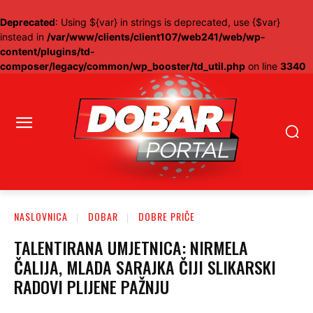
Deprecated
: Using ${var} in strings is deprecated, use {$var}
instead in
/var/www/clients/client107/web241/web/wp-
content/plugins/td-
composer/legacy/common/wp_booster/td_util.php
on line
3340
NASLOVNICA
DOBAR
DOBRE PRIČE
TALENTIRANA UMJETNICA: NIRMELA
ČALIJA, MLADA SARAJKA ČIJI SLIKARSKI
RADOVI PLIJENE PAŽNJU