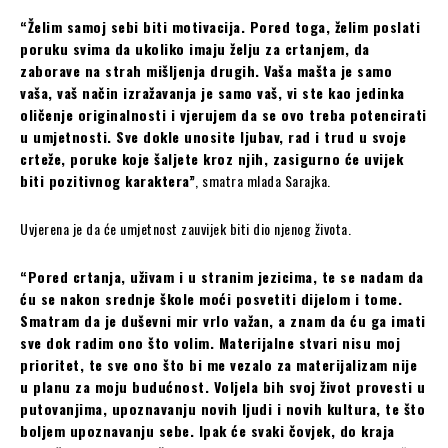
“Želim samoj sebi biti motivacija. Pored toga, želim poslati
poruku svima da ukoliko imaju želju za crtanjem, da
zaborave na strah mišljenja drugih. Vaša mašta je samo
vaša, vaš način izražavanja je samo vaš, vi ste kao jedinka
oličenje originalnosti i vjerujem da se ovo treba potencirati
u umjetnosti. Sve dokle unosite ljubav, rad i trud u svoje
crteže, poruke koje šaljete kroz njih, zasigurno će uvijek
biti pozitivnog karaktera”
, smatra mlada Sarajka.
Uvjerena je da će umjetnost zauvijek biti dio njenog života.
“Pored crtanja, uživam i u stranim jezicima, te se nadam da
ću se nakon srednje škole moći posvetiti dijelom i tome.
Smatram da je duševni mir vrlo važan, a znam da ću ga imati
sve dok radim ono što volim. Materijalne stvari nisu moj
prioritet, te sve ono što bi me vezalo za materijalizam nije
u planu za moju budućnost. Voljela bih svoj život provesti u
putovanjima, upoznavanju novih ljudi i novih kultura, te što
boljem upoznavanju sebe. Ipak će svaki čovjek, do kraja