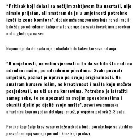
“Pritisak koji dolazi sa nečijim zahtjevom šta nacrtati, nije
nimalo prijatan, ali smatram da je u umjetnosti potrebno
izaći iz zone komfora”,
dodaje naša sagovornica koja ne voli raditi
bilo šta po određenim kalupima te vjeruje da svaki čovjek ima poseban
način gledanja na sve.
Napominje da do sada nije pohađala bilo kakve kurseve crtanja.
“U umjetnosti, ne volim vjerovati u to da se bilo šta radi na
određeni način, po određenim pravilima. Svaki poznati
umjetnik, poznat je upravo po svojoj originalnosti. Ne
smatram kurseve lošim, no kreativnost i mašta koju možete
posjedovati, ne uči se na kursevima. Potrebno je istražiti
samog sebe, te se upoznati sa svojim sposobnostima i
okusiti djelić po djelić svoje mašte”
, govori ova samouka
umjetnica koja na jedan detaljniji crtež, prosječno potroši 2-3 sata.
Poruke koje šalje kroz svoje crteže nekada budu poruke koje su striktno
posvećene njoj samoj i periodu kroz koji prolazi.