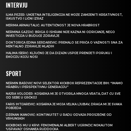
INTERVJU
ILMA PEZER: UMJETNA INTELIGENCIJA NE MOŽE ZAMIJENITI KREATIVNOST,
ISKUSTVO I LIČNI IZRAZ
MERIMA ARNAUTALIĆ: AUTENTIČNOST JE NOVA HRABROST
NERMINA GAZDIĆ: BRIGA O ISHRANI NIJE KAZNA NI ODRICANJE, NEGO
INVESTICIJA U BUDUĆE ZDRAVLJE
DOKTORICA EDINA SERDAREVIĆ: PREMALO SE PRIČA O VAŽNOSTI SNA ZA
MENTALNO ZDRAVLJE MLADIH
HALIMA IŠERIĆ: KLJUČNO JE DA DIZAJN USPIJE PRENIJETI PORUKU I
EMOCIJU KOJU NOSI
SPORT
NERMIN BAŠOVIĆ NOVI SELEKTOR KICKBOX REPREZENTACIJE BIH: “IMAMO
HRABRU I PERSPEKTIVNU GENERACIJU”
NAJRA VOLODER: KOŠARKA MI JE OTVORILA MNOGA VRATA, DAT ĆU SVE
OD SEBE U GRČKOJ
FARIS IHTIJAREVIĆ: KOŠARKA JE MOJA VELIKA LJUBAV, DRAGA MI JE SVAKA
POBJEDA
DŽENAN IKANOVIĆ: KONTINUITET U RADU ODVAJA PROSJEČNE OD
VRHUNSKIH
KICKBOKS MU U KRVI: FENOMENALNI ALBERT UGRINČIĆ NOKAUTOM
‘USPAVAO’ OSHANEA RUDDOCKA