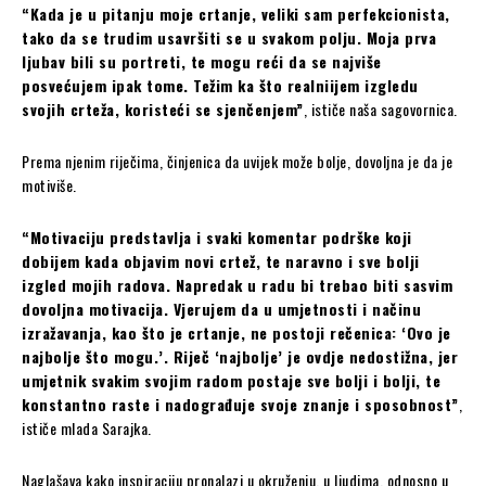
“Kada je u pitanju moje crtanje, veliki sam perfekcionista,
tako da se trudim usavršiti se u svakom polju. Moja prva
ljubav bili su portreti, te mogu reći da se najviše
posvećujem ipak tome. Težim ka što realniijem izgledu
svojih crteža, koristeći se sjenčenjem”
, ističe naša sagovornica.
Prema njenim riječima, činjenica da uvijek može bolje, dovoljna je da je
motiviše.
“Motivaciju predstavlja i svaki komentar podrške koji
dobijem kada objavim novi crtež, te naravno i sve bolji
izgled mojih radova. Napredak u radu bi trebao biti sasvim
dovoljna motivacija. Vjerujem da u umjetnosti i načinu
izražavanja, kao što je crtanje, ne postoji rečenica: ‘Ovo je
najbolje što mogu.’. Riječ ‘najbolje’ je ovdje nedostižna, jer
umjetnik svakim svojim radom postaje sve bolji i bolji, te
konstantno raste i nadograđuje svoje znanje i sposobnost”
,
ističe mlada Sarajka.
Naglašava kako inspiraciju pronalazi u okruženju, u ljudima, odnosno u