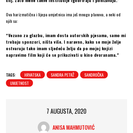
cilj. Zato mene takve institucije ignoriraju i ponižavaju.”
Ova harizmatična i lijepa umjetnica ima još mnogo planova, a neki od
njih su:
“Vezano za glazbu, imam dosta autorskih pjesama, samo mi
trebaju sponzori, ništa više. I naravno, kako se moje želje
ostvaruju tako imam sljedeću želju da po mojoj knjizi
napravimo film koji će se prikazivati u kino dvoranama.”
TAGS:
HRVATSKA
SANDRA PETRŽ
SANDROČKA
UMJETNOST
7 AUGUSTA, 2020
ANISA MAHMUTOVIĆ