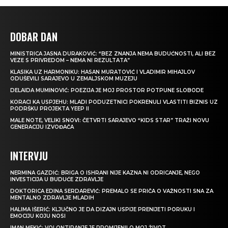
DOBAR DAN
MINISTRICA JASNA DURAKOVIĆ: “BEZ ZNANJA NEMA BUDUĆNOSTI, ALI BEZ
VEZE S PRIVREDOM – NEMA NI REZULTATA”
KLASIKA UZ HARMONIKU: HASAN MURATOVIĆ I VLADIMIR MIHAJLOV
ODUŠEVILI SARAJEVO U ZEMALJSKOM MUZEJU
DELAIDA MUMINOVIĆ: POEZIJA JE MOJ PROSTOR POTPUNE SLOBODE
KORACI KA USPJEHU: MLADI PODUZETNICI POKRENULI VLASTITI BIZNIS UZ
PODRŠKU PROJEKTA YEEP II
MALE NOTE, VELIKI SNOVI: ČETVRTI SARAJEVO “KIDS STAR” TRAŽI NOVU
GENERACIJU IZVOĐAČA
INTERVJU
NERMINA GAZDIĆ: BRIGA O ISHRANI NIJE KAZNA NI ODRICANJE, NEGO
INVESTICIJA U BUDUĆE ZDRAVLJE
DOKTORICA EDINA SERDAREVIĆ: PREMALO SE PRIČA O VAŽNOSTI SNA ZA
MENTALNO ZDRAVLJE MLADIH
HALIMA IŠERIĆ: KLJUČNO JE DA DIZAJN USPIJE PRENIJETI PORUKU I
EMOCIJU KOJU NOSI
IMAN MEKIĆ: VOLONTIRANJE JE PROMIJENILO MOJ ŽIVOT