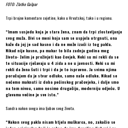
FOTO: Zlatko Gašpar
Trpi brojne komentare svjetine, kako u Hrvatskoj, tako i u regionu.
“Imam susjedu koja je stara žena, znam da trpi zlostavljanje
svog muža. Divi se meni koja sam se uspjela otrgnuti, ona
kaže da joj je sad kasno i da ne može izaći iz tog pakla.
Nikad nije kasno, pa makar to bila zadnja godina mog
života- želim je proživjeti kao čovjek. Neki su mi rekli da se
te situacije rješavaju u 4 zida a ne u javnosti. Neki su mi
rekli da žena šuti i trpi i da je to ispravno. Ja svima njima
poručujem da je stvar odluke, samo naše odluke. Nikad se
nećemo maknuti iz doba pećinskog pračovjeka, i dalje smo
na tom nivou, samo nosimo drugačiju, moderniju odjeću. U
glavama većine je sve isto.”
Sandra nakon svega ima ljubav svog života.
“Nakon svog pakla nisam htjela muškarca, no, zakačio se