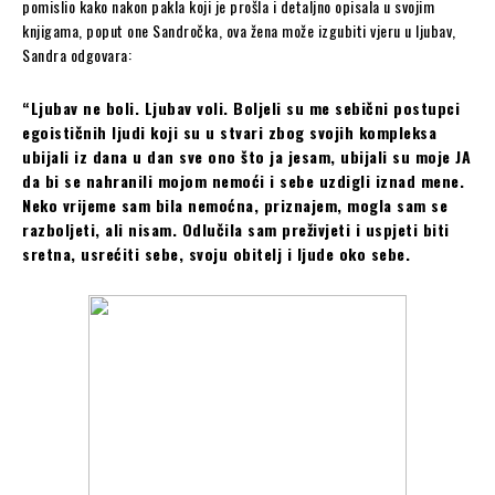
pomislio kako nakon pakla koji je prošla i detaljno opisala u svojim
knjigama, poput one Sandročka, ova žena može izgubiti vjeru u ljubav,
Sandra odgovara:
“Ljubav ne boli. Ljubav voli. Boljeli su me sebični postupci
egoističnih ljudi koji su u stvari zbog svojih kompleksa
ubijali iz dana u dan sve ono što ja jesam, ubijali su moje JA
da bi se nahranili mojom nemoći i sebe uzdigli iznad mene.
Neko vrijeme sam bila nemoćna, priznajem, mogla sam se
razboljeti, ali nisam. Odlučila sam preživjeti i uspjeti biti
sretna, usrećiti sebe, svoju obitelj i ljude oko sebe.