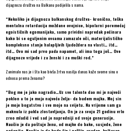
dijagnozu društva na Balkanu podijelila s nama.
“Nekoliko je dijagnoza balkanskog društva- kronična, teška
mentalna retardacija moždane ovojnice, bipolarni poremećaj
egoističnih egomanijaka, samo prividni napredak pećinara
kako bi se oguljenim ovcama zamazale oči, materijalističko
kompleksno stanje halapljivih ljudoždera na vlasti… itd…
itd… Ovo mi sad prvo pada napamet, ali ima toga još… Ove
dijagnoze vrijede i za ženski i za muški rod.”
Zanimalo nas je i šta kao bivša žrtva nasilja danas kaže svome sinu o
odnosu prema ženama?
“Bog me je jako nagradio…Uz sve talente dao mi je najveći
poklon a to je moja najveća želja- da budem majka. Moj sin
je moje bogatstvo i sve moje na svijetu. Na vrijeme sam ga
maknula iz pakla zlostavljanja. On je za svoju 21 godinu vrlo
zreo mladić i već sad je napredniji od svoje generacije.
Naučio je da poštuje ženu, od majke do bake, susjede, žene
općenito. Naučio je da bude fin i pažljiv, uredan, kulturan,