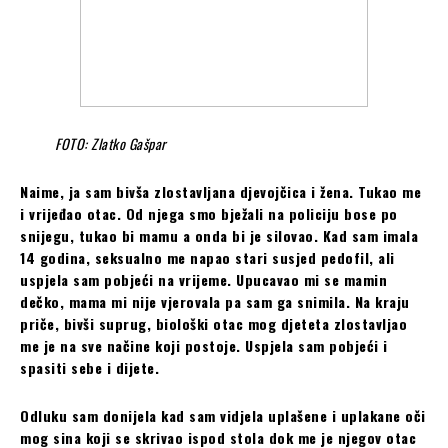
FOTO: Zlatko Gašpar
Naime, ja sam bivša zlostavljana djevojčica i žena. Tukao me
i vrijeđao otac. Od njega smo bježali na policiju bose po
snijegu, tukao bi mamu a onda bi je silovao. Kad sam imala
14 godina, seksualno me napao stari susjed pedofil, ali
uspjela sam pobjeći na vrijeme. Upucavao mi se mamin
dečko, mama mi nije vjerovala pa sam ga snimila. Na kraju
priče, bivši suprug, biološki otac mog djeteta zlostavljao
me je na sve načine koji postoje. Uspjela sam pobjeći i
spasiti sebe i dijete.
Odluku sam donijela kad sam vidjela uplašene i uplakane oči
mog sina koji se skrivao ispod stola dok me je njegov otac