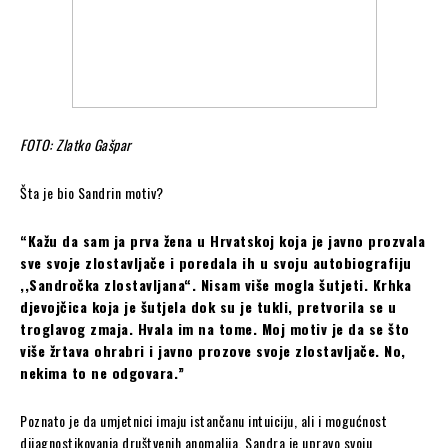
FOTO: Zlatko Gašpar
Šta je bio Sandrin motiv?
“Kažu da sam ja prva žena u Hrvatskoj koja je javno prozvala
sve svoje zlostavljače i poredala ih u svoju autobiografiju
,,Sandročka zlostavljana“. Nisam više mogla šutjeti. Krhka
djevojčica koja je šutjela dok su je tukli, pretvorila se u
troglavog zmaja. Hvala im na tome. Moj motiv je da se što
više žrtava ohrabri i javno prozove svoje zlostavljače. No,
nekima to ne odgovara.”
Poznato je da umjetnici imaju istančanu intuiciju, ali i mogućnost
dijagnostikovanja društvenih anomalija. Sandra je upravo svoju