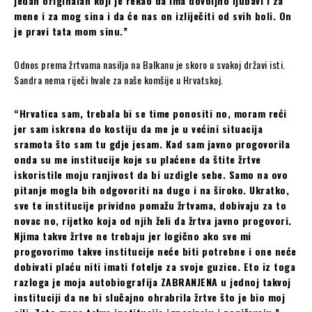
jedan originalan koji je rekao da ima dovoljno ljubavi i za
mene i za mog sina i da će nas on izliječiti od svih boli. On
je pravi tata mom sinu.”
Odnos prema žrtvama nasilja na Balkanu je skoro u svakoj državi isti.
Sandra nema riječi hvale za naše komšije u Hrvatskoj.
“Hrvatica sam, trebala bi se time ponositi no, moram reći
jer sam iskrena do kostiju da me je u većini situacija
sramota što sam tu gdje jesam. Kad sam javno progovorila
onda su me institucije koje su plaćene da štite žrtve
iskoristile moju ranjivost da bi uzdigle sebe. Samo na ovo
pitanje mogla bih odgovoriti na dugo i na široko. Ukratko,
sve te institucije prividno pomažu žrtvama, dobivaju za to
novac no, rijetko koja od njih želi da žrtva javno progovori.
Njima takve žrtve ne trebaju jer logično ako sve mi
progovorimo takve institucije neće biti potrebne i one neće
dobivati plaću niti imati fotelje za svoje guzice. Eto iz toga
razloga je moja autobiografija ZABRANJENA u jednoj takvoj
instituciji da ne bi slučajno ohrabrila žrtve što je bio moj