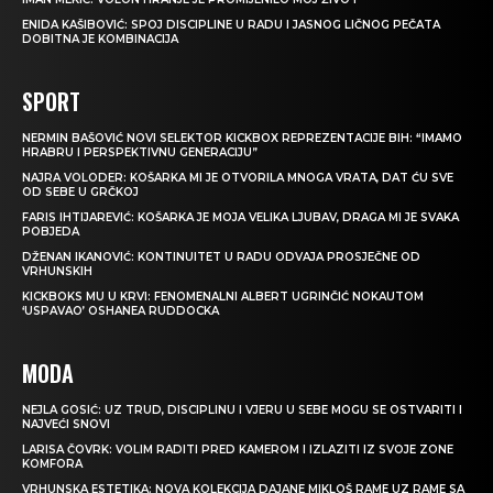
ENIDA KAŠIBOVIĆ: SPOJ DISCIPLINE U RADU I JASNOG LIČNOG PEČATA
DOBITNA JE KOMBINACIJA
SPORT
NERMIN BAŠOVIĆ NOVI SELEKTOR KICKBOX REPREZENTACIJE BIH: “IMAMO
HRABRU I PERSPEKTIVNU GENERACIJU”
NAJRA VOLODER: KOŠARKA MI JE OTVORILA MNOGA VRATA, DAT ĆU SVE
OD SEBE U GRČKOJ
FARIS IHTIJAREVIĆ: KOŠARKA JE MOJA VELIKA LJUBAV, DRAGA MI JE SVAKA
POBJEDA
DŽENAN IKANOVIĆ: KONTINUITET U RADU ODVAJA PROSJEČNE OD
VRHUNSKIH
KICKBOKS MU U KRVI: FENOMENALNI ALBERT UGRINČIĆ NOKAUTOM
‘USPAVAO’ OSHANEA RUDDOCKA
MODA
NEJLA GOSIĆ: UZ TRUD, DISCIPLINU I VJERU U SEBE MOGU SE OSTVARITI I
NAJVEĆI SNOVI
LARISA ČOVRK: VOLIM RADITI PRED KAMEROM I IZLAZITI IZ SVOJE ZONE
KOMFORA
VRHUNSKA ESTETIKA: NOVA KOLEKCIJA DAJANE MIKLOŠ RAME UZ RAME SA