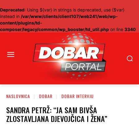
Deprecated
: Using ${var} in strings is deprecated, use {$var}
instead in
/var/www/clients/client107/web241/web/wp-
content/plugins/td-
composer/legacy/common/wp_booster/td_util.php
on line
3340
NASLOVNICA
DOBAR
DOBAR INTERVJU
SANDRA PETRŽ: “JA SAM BIVŠA
ZLOSTAVLJANA DJEVOJČICA I ŽENA”