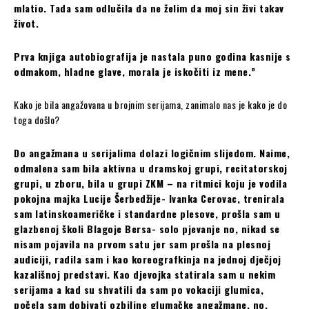
mlatio. Tada sam odlučila da ne želim da moj sin živi takav
život.
Prva knjiga autobiografija je nastala puno godina kasnije s
odmakom, hladne glave, morala je iskočiti iz mene.”
Kako je bila angažovana u brojnim serijama, zanimalo nas je kako je do
toga došlo?
Do angažmana u serijalima dolazi logičnim slijedom. Naime,
odmalena sam bila aktivna u dramskoj grupi, recitatorskoj
grupi, u zboru, bila u grupi ZKM – na ritmici koju je vodila
pokojna majka Lucije Šerbedžije- Ivanka Cerovac, trenirala
sam latinskoameričke i standardne plesove, prošla sam u
glazbenoj školi Blagoje Bersa- solo pjevanje no, nikad se
nisam pojavila na prvom satu jer sam prošla na plesnoj
audiciji, radila sam i kao koreografkinja na jednoj dječjoj
kazališnoj predstavi. Kao djevojka statirala sam u nekim
serijama a kad su shvatili da sam po vokaciji glumica,
počela sam dobivati ozbiljne glumačke angažmane, no,