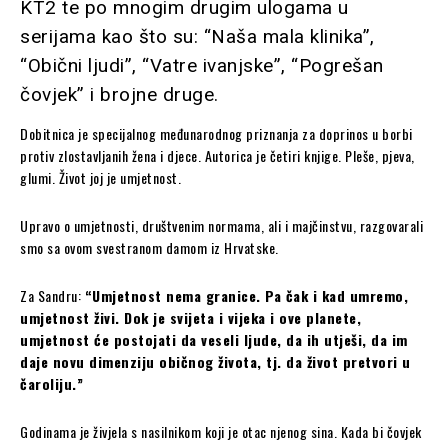
KT2 te po mnogim drugim ulogama u
serijama kao što su: “Naša mala klinika”,
“Obični ljudi”, “Vatre ivanjske”, “Pogrešan
čovjek” i brojne druge.
Dobitnica je specijalnog međunarodnog priznanja za doprinos u borbi
protiv zlostavljanih žena i djece. Autorica je četiri knjige. Pleše, pjeva,
glumi. Život joj je umjetnost.
Upravo o umjetnosti, društvenim normama, ali i majčinstvu, razgovarali
smo sa ovom svestranom damom iz Hrvatske.
Za Sandru:
“Umjetnost nema granice. Pa čak i kad umremo,
umjetnost živi. Dok je svijeta i vijeka i ove planete,
umjetnost će postojati da veseli ljude, da ih utješi, da im
daje novu dimenziju običnog života, tj. da život pretvori u
čaroliju.”
Godinama je živjela s nasilnikom koji je otac njenog sina. Kada bi čovjek