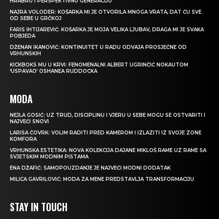
HRABRU I PERSPEKTIVNU GENERACIJU”
NAJRA VOLODER: KOŠARKA MI JE OTVORILA MNOGA VRATA, DAT ĆU SVE
OD SEBE U GRČKOJ
FARIS IHTIJAREVIĆ: KOŠARKA JE MOJA VELIKA LJUBAV, DRAGA MI JE SVAKA
POBJEDA
DŽENAN IKANOVIĆ: KONTINUITET U RADU ODVAJA PROSJEČNE OD
VRHUNSKIH
KICKBOKS MU U KRVI: FENOMENALNI ALBERT UGRINČIĆ NOKAUTOM
‘USPAVAO’ OSHANEA RUDDOCKA
MODA
NEJLA GOSIĆ: UZ TRUD, DISCIPLINU I VJERU U SEBE MOGU SE OSTVARITI I
NAJVEĆI SNOVI
LARISA ČOVRK: VOLIM RADITI PRED KAMEROM I IZLAZITI IZ SVOJE ZONE
KOMFORA
VRHUNSKA ESTETIKA: NOVA KOLEKCIJA DAJANE MIKLOŠ RAME UZ RAME SA
SVJETSKIM MODNIM PISTAMA
ENA DŽAFIĆ: SAMOPOUZDANJE JE NAJVEĆI MODNI DODATAK
MILICA GAVRILOVIĆ: MODA ZA MENE PREDSTAVLJA TRANSFORMACIJU
STAY IN TOUCH