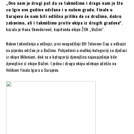
„Ovo nam je drugi put da se takmičimo i drago nam je što
su Igre ove godine održane i u našem gradu. Finale u
Sarajevu će nam biti odlična prilika da se družimo, dobro
zabavimo, ali i takmičimo protiv ekipa iz drugih gradova“
,
kazala je Hana Skenderović, kapitenka ekipe ŽOK „Bužim“.
Nakon takmičenja u odbojci, prvi ovogodišnji BH Telecom Cup u odbojci
na pijesku održan je u Bužimu. Pobjednici u muškoj kategoriji su dječaci
iz ekipe Milenium, dok su u kategoriji djevojčica najuspješnije bile
djevojčice iz ekipe Bužim. I jednu i drugu ekipu očekuje učešće na
Velikom finalu Igara u Sarajevu.