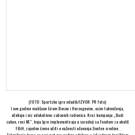
(FOTO: Sportske igre mladih/IZVOR: PR foto)
I ove godine mališane širom Bosne i Hercegovine, osim takmičenja,
očekuje i niz edukativno-zabavnih radionica. Kroz kampanju „Budi
zakon, reci NE“, koju Igre implementiraju u saradnji sa Fondom za okoliš
FBiH, zajedno ćemo učiti o važnosti očuvanja životne sredine.
Takmičenja Igara su prvi put ove godine održana u još jednom krajiškom