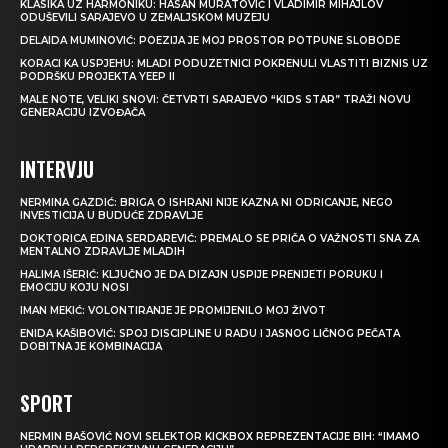
KLASIKA UZ HARMONIKU: HASAN MURATOVIĆ I VLADIMIR MIHAJLOV
ODUŠEVILI SARAJEVO U ZEMALJSKOM MUZEJU
DELAIDA MUMINOVIĆ: POEZIJA JE MOJ PROSTOR POTPUNE SLOBODE
KORACI KA USPJEHU: MLADI PODUZETNICI POKRENULI VLASTITI BIZNIS UZ
PODRŠKU PROJEKTA YEEP II
MALE NOTE, VELIKI SNOVI: ČETVRTI SARAJEVO “KIDS STAR” TRAŽI NOVU
GENERACIJU IZVOĐAČA
INTERVJU
NERMINA GAZDIĆ: BRIGA O ISHRANI NIJE KAZNA NI ODRICANJE, NEGO
INVESTICIJA U BUDUĆE ZDRAVLJE
DOKTORICA EDINA SERDAREVIĆ: PREMALO SE PRIČA O VAŽNOSTI SNA ZA
MENTALNO ZDRAVLJE MLADIH
HALIMA IŠERIĆ: KLJUČNO JE DA DIZAJN USPIJE PRENIJETI PORUKU I
EMOCIJU KOJU NOSI
IMAN MEKIĆ: VOLONTIRANJE JE PROMIJENILO MOJ ŽIVOT
ENIDA KAŠIBOVIĆ: SPOJ DISCIPLINE U RADU I JASNOG LIČNOG PEČATA
DOBITNA JE KOMBINACIJA
SPORT
NERMIN BAŠOVIĆ NOVI SELEKTOR KICKBOX REPREZENTACIJE BIH: “IMAMO