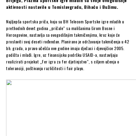
Brijegu, Plazma Sportske igre mladih su svoje ovogodišnje
aktivnosti nastavile u Tomislavgradu, Bihaću i Bužimu.
Najljepša sportska priča, koju su BH Telecom Sportske igre mladih u
prethodnih devet godina „pričale“ sa mališanima širom Bosne i
Hercegovine, nastavlja sa ovogodišnjim takmičenjima, kroz koje će
proslaviti svoj deseti rođendan. Planirano je održavanje takmičenja u 42
bh. grada, a pravo učešća ove godine imaju dječaci i djevojčice 2005.
godišta i mlađi. Igre, uz finansijsku podršku USAID-a, nastavljaju
realizirati projekat „Fer igra za fer djetinjstvo“, s ciljem učenja o
toleranciji, poštivanju različitosti i fair playu.