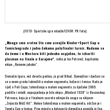
(FOTO: Sportske igre mladih/IZVOR: PR foto)
„Mnogo smo sretne što smo osvojile Kinder+Sport Cup u
Tomislavgradu i jedva čekamo polufinalni turnir. Nadamo se
da ćemo i u Mostaru biti jednako uspješne, te izboriti
plasman na finale u Sarajevo“
, rekla je Iva Petrović, kapitenka
ekipe „Rumene jabuke“.
Domaćin Igara, već desetu godinu, je grad Bihać. Djevojčice i dječaci su
se u ovom gradu takmičili u malom nogometu, košarci i tenisu. Kada je
riječ o Poli Cupu, takmičenju u malom nogometu za dječake 2009.
godište i mlađi, najuspješnija je bila ekipa „Mladost 1938“ iz Bosanskog
Petrovca, koja je u finalnom susretu odmjerila snage sa ekipom
„Zvijezda Midž Hit“. Nakon takmičenja u malom nogometu, održan je i
Toyota Cup u tenisu. Prvo mjesto u kategoriji djevojčica osvojila je Ena