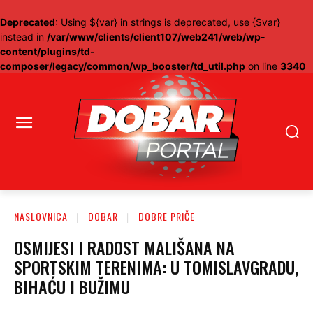
Deprecated
: Using ${var} in strings is deprecated, use {$var}
instead in
/var/www/clients/client107/web241/web/wp-
content/plugins/td-
composer/legacy/common/wp_booster/td_util.php
on line
3340
NASLOVNICA
DOBAR
DOBRE PRIČE
OSMIJESI I RADOST MALIŠANA NA
SPORTSKIM TERENIMA: U TOMISLAVGRADU,
BIHAĆU I BUŽIMU