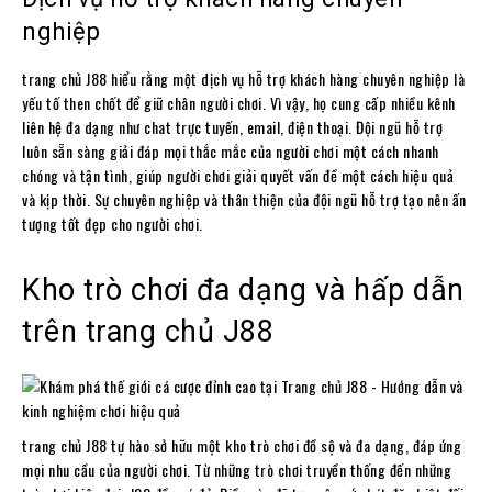
nghiệp
trang chủ J88 hiểu rằng một dịch vụ hỗ trợ khách hàng chuyên nghiệp là
yếu tố then chốt để giữ chân người chơi. Vì vậy, họ cung cấp nhiều kênh
liên hệ đa dạng như chat trực tuyến, email, điện thoại. Đội ngũ hỗ trợ
luôn sẵn sàng giải đáp mọi thắc mắc của người chơi một cách nhanh
chóng và tận tình, giúp người chơi giải quyết vấn đề một cách hiệu quả
và kịp thời. Sự chuyên nghiệp và thân thiện của đội ngũ hỗ trợ tạo nên ấn
tượng tốt đẹp cho người chơi.
Kho trò chơi đa dạng và hấp dẫn
trên trang chủ J88
trang chủ J88 tự hào sở hữu một kho trò chơi đồ sộ và đa dạng, đáp ứng
mọi nhu cầu của người chơi. Từ những trò chơi truyền thống đến những