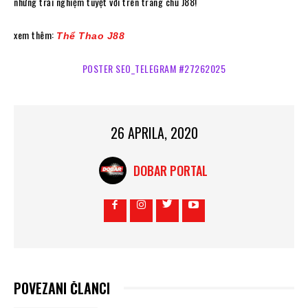
những trải nghiệm tuyệt vời trên trang chủ J88!
xem thêm:
Thể Thao J88
POSTER SEO_TELEGRAM #27262025
26 APRILA, 2020
DOBAR PORTAL
POVEZANI ČLANCI