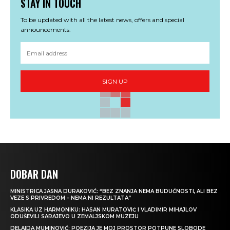
STAY IN TOUCH
To be updated with all the latest news, offers and special
announcements.
SIGN UP
DOBAR DAN
MINISTRICA JASNA DURAKOVIĆ: “BEZ ZNANJA NEMA BUDUĆNOSTI, ALI BEZ
VEZE S PRIVREDOM – NEMA NI REZULTATA”
KLASIKA UZ HARMONIKU: HASAN MURATOVIĆ I VLADIMIR MIHAJLOV
ODUŠEVILI SARAJEVO U ZEMALJSKOM MUZEJU
DELAIDA MUMINOVIĆ: POEZIJA JE MOJ PROSTOR POTPUNE SLOBODE