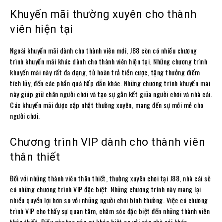
Khuyến mãi thường xuyên cho thành
viên hiện tại
Ngoài khuyến mãi dành cho thành viên mới, J88 còn có nhiều chương
trình khuyến mãi khác dành cho thành viên hiện tại. Những chương trình
khuyến mãi này rất đa dạng, từ hoàn trả tiền cược, tặng thưởng điểm
tích lũy, đến các phần quà hấp dẫn khác. Những chương trình khuyến mãi
này giúp giữ chân người chơi và tạo sự gắn kết giữa người chơi và nhà cái.
Các khuyến mãi được cập nhật thường xuyên, mang đến sự mới mẻ cho
người chơi.
Chương trình VIP dành cho thành viên
thân thiết
Đối với những thành viên thân thiết, thường xuyên chơi tại J88, nhà cái sẽ
có những chương trình VIP đặc biệt. Những chương trình này mang lại
nhiều quyền lợi hơn so với những người chơi bình thường. Việc có chương
trình VIP cho thấy sự quan tâm, chăm sóc đặc biệt đến những thành viên
thân thiết. Điều này tạo nên sự khác biệt so với các nhà cái khác.