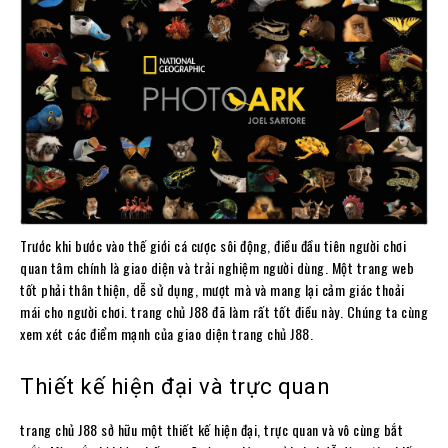
Trước khi bước vào thế giới cá cược sôi động, điều đầu tiên người chơi
quan tâm chính là giao diện và trải nghiệm người dùng. Một trang web
tốt phải thân thiện, dễ sử dụng, mượt mà và mang lại cảm giác thoải
mái cho người chơi. trang chủ J88 đã làm rất tốt điều này. Chúng ta cùng
xem xét các điểm mạnh của giao diện trang chủ J88.
Thiết kế hiện đại và trực quan
trang chủ J88 sở hữu một thiết kế hiện đại, trực quan và vô cùng bắt