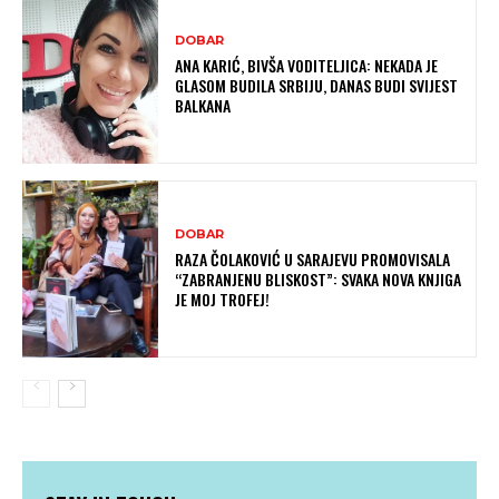
DOBAR
ANA KARIĆ, BIVŠA VODITELJICA: NEKADA JE
GLASOM BUDILA SRBIJU, DANAS BUDI SVIJEST
BALKANA
DOBAR
RAZA ČOLAKOVIĆ U SARAJEVU PROMOVISALA
“ZABRANJENU BLISKOST”: SVAKA NOVA KNJIGA
JE MOJ TROFEJ!