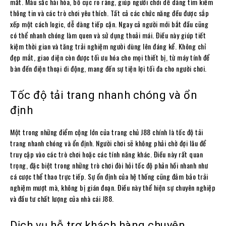
mắt. Màu sắc hài hòa, bố cục rõ ràng, giúp người chơi dễ dàng tìm kiếm
thông tin và các trò chơi yêu thích. Tất cả các chức năng đều được sắp
xếp một cách logic, dễ dàng tiếp cận. Ngay cả người mới bắt đầu cũng
có thể nhanh chóng làm quen và sử dụng thoải mái. Điều này giúp tiết
kiệm thời gian và tăng trải nghiệm người dùng lên đáng kể. Không chỉ
đẹp mắt, giao diện còn được tối ưu hóa cho mọi thiết bị, từ máy tính để
bàn đến điện thoại di động, mang đến sự tiện lợi tối đa cho người chơi.
Tốc độ tải trang nhanh chóng và ổn
định
Một trong những điểm cộng lớn của trang chủ J88 chính là tốc độ tải
trang nhanh chóng và ổn định. Người chơi sẽ không phải chờ đợi lâu để
truy cập vào các trò chơi hoặc các tính năng khác. Điều này rất quan
trọng, đặc biệt trong những trò chơi đòi hỏi tốc độ phản hồi nhanh như
cá cược thể thao trực tiếp. Sự ổn định của hệ thống cũng đảm bảo trải
nghiệm mượt mà, không bị gián đoạn. Điều này thể hiện sự chuyên nghiệp
và đầu tư chất lượng của nhà cái J88.
Dịch vụ hỗ trợ khách hàng chuyên