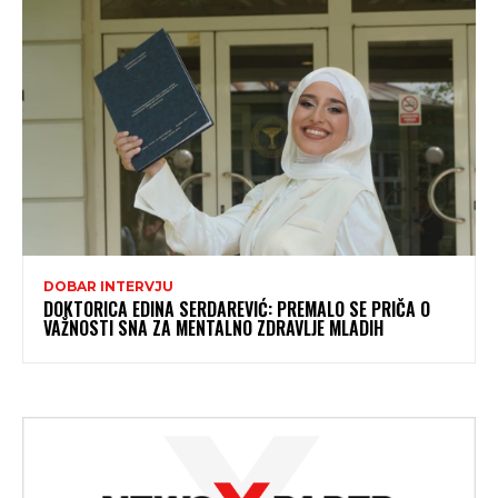
DOBAR INTERVJU
DOKTORICA EDINA SERDAREVIĆ: PREMALO SE PRIČA O
VAŽNOSTI SNA ZA MENTALNO ZDRAVLJE MLADIH