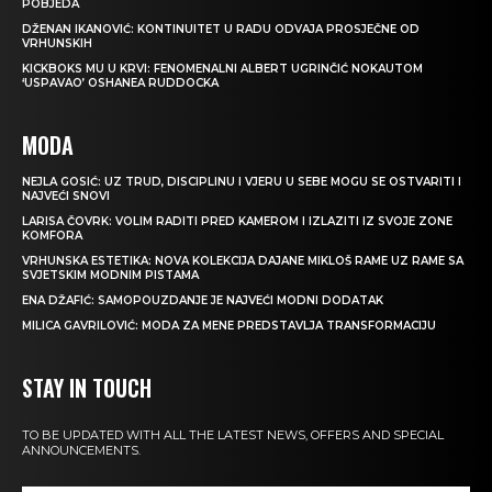
POBJEDA
DŽENAN IKANOVIĆ: KONTINUITET U RADU ODVAJA PROSJEČNE OD
VRHUNSKIH
KICKBOKS MU U KRVI: FENOMENALNI ALBERT UGRINČIĆ NOKAUTOM
‘USPAVAO’ OSHANEA RUDDOCKA
MODA
NEJLA GOSIĆ: UZ TRUD, DISCIPLINU I VJERU U SEBE MOGU SE OSTVARITI I
NAJVEĆI SNOVI
LARISA ČOVRK: VOLIM RADITI PRED KAMEROM I IZLAZITI IZ SVOJE ZONE
KOMFORA
VRHUNSKA ESTETIKA: NOVA KOLEKCIJA DAJANE MIKLOŠ RAME UZ RAME SA
SVJETSKIM MODNIM PISTAMA
ENA DŽAFIĆ: SAMOPOUZDANJE JE NAJVEĆI MODNI DODATAK
MILICA GAVRILOVIĆ: MODA ZA MENE PREDSTAVLJA TRANSFORMACIJU
STAY IN TOUCH
TO BE UPDATED WITH ALL THE LATEST NEWS, OFFERS AND SPECIAL
ANNOUNCEMENTS.