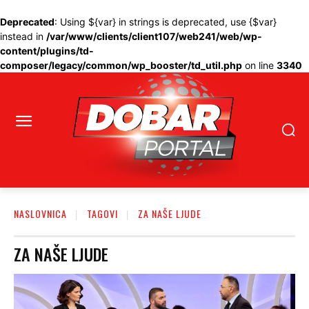
Deprecated
: Using ${var} in strings is deprecated, use {$var}
instead in
/var/www/clients/client107/web241/web/wp-
content/plugins/td-
composer/legacy/common/wp_booster/td_util.php
on line
3340
NASLOVNICA
TAGOVI
ZA NAŠE LJUDE
ZA NAŠE LJUDE