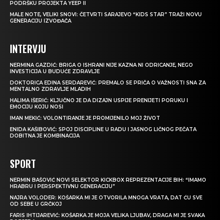
PODRŠKU PROJEKTA YEEP II
MALE NOTE, VELIKI SNOVI: ČETVRTI SARAJEVO “KIDS STAR” TRAŽI NOVU
GENERACIJU IZVOĐAČA
INTERVJU
NERMINA GAZDIĆ: BRIGA O ISHRANI NIJE KAZNA NI ODRICANJE, NEGO
INVESTICIJA U BUDUĆE ZDRAVLJE
DOKTORICA EDINA SERDAREVIĆ: PREMALO SE PRIČA O VAŽNOSTI SNA ZA
MENTALNO ZDRAVLJE MLADIH
HALIMA IŠERIĆ: KLJUČNO JE DA DIZAJN USPIJE PRENIJETI PORUKU I
EMOCIJU KOJU NOSI
IMAN MEKIĆ: VOLONTIRANJE JE PROMIJENILO MOJ ŽIVOT
ENIDA KAŠIBOVIĆ: SPOJ DISCIPLINE U RADU I JASNOG LIČNOG PEČATA
DOBITNA JE KOMBINACIJA
SPORT
NERMIN BAŠOVIĆ NOVI SELEKTOR KICKBOX REPREZENTACIJE BIH: “IMAMO
HRABRU I PERSPEKTIVNU GENERACIJU”
NAJRA VOLODER: KOŠARKA MI JE OTVORILA MNOGA VRATA, DAT ĆU SVE
OD SEBE U GRČKOJ
FARIS IHTIJAREVIĆ: KOŠARKA JE MOJA VELIKA LJUBAV, DRAGA MI JE SVAKA