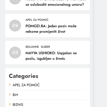
se osloboditi emocionalnog umora?
APEL ZA POMOĆ
04
POMOZI.BA: Jedan poziv može
nekome promijeniti život
KOLUMNE
SLIDER
05
MAYYA USHIOKO: Uspješan na
poslu, izgubljen u životu
Categories
APEL ZA POMOĆ
BiH
BIZNIS