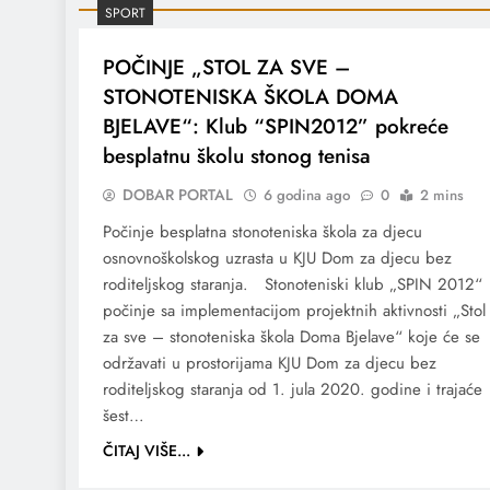
SPORT
POČINJE „STOL ZA SVE –
STONOTENISKA ŠKOLA DOMA
BJELAVE“: Klub “SPIN2012” pokreće
besplatnu školu stonog tenisa
DOBAR PORTAL
6 godina ago
0
2 mins
Počinje besplatna stonoteniska škola za djecu
osnovnoškolskog uzrasta u KJU Dom za djecu bez
roditeljskog staranja. Stonoteniski klub „SPIN 2012“
počinje sa implementacijom projektnih aktivnosti „Stol
za sve – stonoteniska škola Doma Bjelave“ koje će se
održavati u prostorijama KJU Dom za djecu bez
roditeljskog staranja od 1. jula 2020. godine i trajaće
šest…
ČITAJ VIŠE...