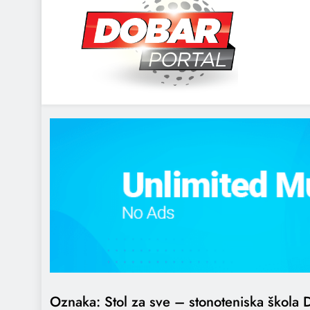
DOBARPORTAL
DOBAR, ZA DOBAR DAN
Oznaka:
Stol za sve – stonoteniska škola