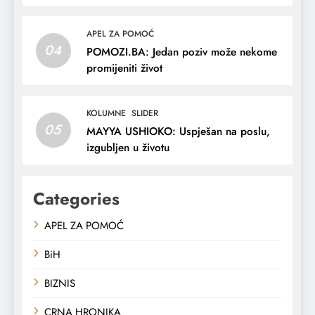
APEL ZA POMOĆ
04
POMOZI.BA: Jedan poziv može nekome
promijeniti život
KOLUMNE
SLIDER
05
MAYYA USHIOKO: Uspješan na poslu,
izgubljen u životu
Categories
APEL ZA POMOĆ
BiH
BIZNIS
CRNA HRONIKA