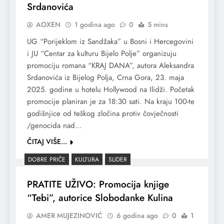
Srdanovića
AOXEN
1 godina ago
0
5 mins
UG “Porijeklom iz Sandžaka” u Bosni i Hercegovini
i JU “Centar za kulturu Bijelo Polje” organizuju
promociju romana “KRAJ DANA”, autora Aleksandra
Srdanovića iz Bijelog Polja, Crna Gora, 23. maja
2025. godine u hotelu Hollywood na Ilidži. Početak
promocije planiran je za 18:30 sati. Na kraju 100-te
godišnjice od teškog zločina protiv čovječnosti
/genocida nad…
ČITAJ VIŠE...
DOBRE PRIČE
KULTURA
SLIDER
PRATITE UŽIVO: Promocija knjige
“Tebi”, autorice Slobodanke Kulina
AMER MUJEZINOVIĆ
6 godina ago
0
1