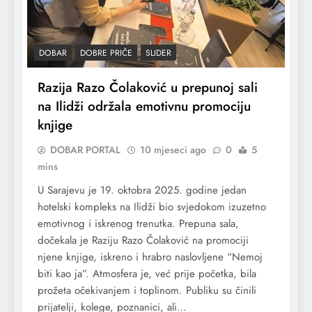
DOBAR
DOBRE PRIČE
SLIDER
Razija Razo Čolaković u prepunoj sali
na Ilidži održala emotivnu promociju
knjige
DOBAR PORTAL
10 mjeseci ago
0
5
mins
U Sarajevu je 19. oktobra 2025. godine jedan
hotelski kompleks na Ilidži bio svjedokom izuzetno
emotivnog i iskrenog trenutka. Prepuna sala,
dočekala je Raziju Razo Čolaković na promociji
njene knjige, iskreno i hrabro naslovljene “Nemoj
biti kao ja”. Atmosfera je, već prije početka, bila
prožeta očekivanjem i toplinom. Publiku su činili
prijatelji, kolege, poznanici, ali…