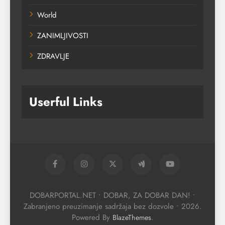
World
ZANIMLJIVOSTI
ZDRAVLJE
Userful Links
DOBARPORTAL.NET • DOBAR, ZA DOBAR DAN! •
Zabranjeno preuzimanje sadržaja bez dozvole • 2026.
Powered By
.
BlazeThemes