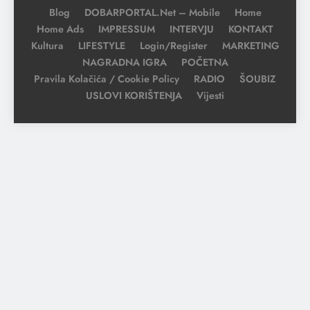
Blog
DOBARPORTAL.net – Mobile
Home
Home Ads
IMPRESSUM
INTERVJU
KONTAKT
Kultura
LIFESTYLE
Login/Register
MARKETING
NAGRADNA IGRA
POČETNA
Pravila Kolačića / Cookie Policy
RADIO
ŠOUBIZ
USLOVI KORIŠTENJA
Vijesti