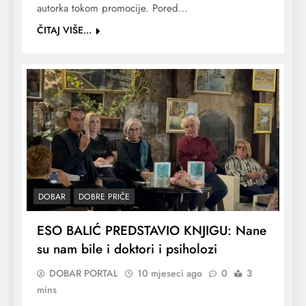
autorka tokom promocije. Pored…
ČITAJ VIŠE...
DOBAR
DOBRE PRIČE
ESO BALIĆ PREDSTAVIO KNJIGU: Nane
su nam bile i doktori i psiholozi
DOBAR PORTAL
10 mjeseci ago
0
3
mins