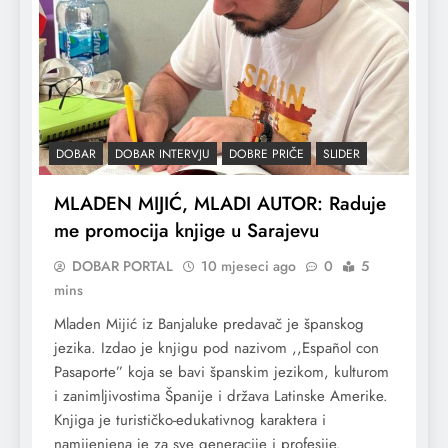
DOBAR
DOBAR INTERVJU
DOBRE PRIČE
SLIDER
MLADEN MIJIĆ, MLADI AUTOR: Raduje
me promocija knjige u Sarajevu
DOBAR PORTAL
10 mjeseci ago
0
5
mins
Mladen Mijić iz Banjaluke predavač je španskog
jezika. Izdao je knjigu pod nazivom ,,Español con
Pasaporte” koja se bavi španskim jezikom, kulturom
i zanimljivostima Španije i država Latinske Amerike.
Knjiga je turističko-edukativnog karaktera i
namijenjena je za sve generacije i profesije.