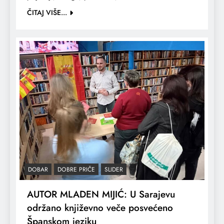
ČITAJ VIŠE...
DOBAR
DOBRE PRIČE
SLIDER
AUTOR MLADEN MIJIĆ: U Sarajevu
održano književno veče posvećeno
Španskom jeziku