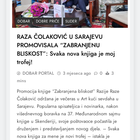
DOBAR
DOBRE PRIČE
SLIDER
RAZA ČOLAKOVIĆ U SARAJEVU
PROMOVISALA “ZABRANJENU
BLISKOST”: Svaka nova knjiga je moj
trofej!
DOBAR PORTAL
3 mjeseca ago
0
3
mins
Promocija knjige “Zabranjena bliskost” Razije Raze
Čolaković održana je večeras u Art kući sevdaha u
Sarajevu. Popularna spisateljica i novinarka, nakon
višednevnog boravka na 37. Međunarodnom sajmu
knjige u Skenderiji, svoje poštovaoce počastila je
druženjem i predstavljanjem novog djela. – Svaka
nova knjiga za mene je novi trofej – istakla je