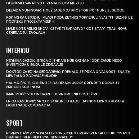
ODUŠEVILI SARAJEVO U ZEMALJSKOM MUZEJU
DELAIDA MUMINOVIĆ: POEZIJA JE MOJ PROSTOR POTPUNE SLOBODE
KORACI KA USPJEHU: MLADI PODUZETNICI POKRENULI VLASTITI BIZNIS UZ
PODRŠKU PROJEKTA YEEP II
MALE NOTE, VELIKI SNOVI: ČETVRTI SARAJEVO “KIDS STAR” TRAŽI NOVU
GENERACIJU IZVOĐAČA
INTERVJU
NERMINA GAZDIĆ: BRIGA O ISHRANI NIJE KAZNA NI ODRICANJE, NEGO
INVESTICIJA U BUDUĆE ZDRAVLJE
DOKTORICA EDINA SERDAREVIĆ: PREMALO SE PRIČA O VAŽNOSTI SNA ZA
MENTALNO ZDRAVLJE MLADIH
HALIMA IŠERIĆ: KLJUČNO JE DA DIZAJN USPIJE PRENIJETI PORUKU I
EMOCIJU KOJU NOSI
IMAN MEKIĆ: VOLONTIRANJE JE PROMIJENILO MOJ ŽIVOT
ENIDA KAŠIBOVIĆ: SPOJ DISCIPLINE U RADU I JASNOG LIČNOG PEČATA
DOBITNA JE KOMBINACIJA
SPORT
NERMIN BAŠOVIĆ NOVI SELEKTOR KICKBOX REPREZENTACIJE BIH: “IMAMO
HRABRU I PERSPEKTIVNU GENERACIJU”