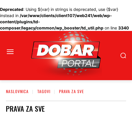
Deprecated
: Using ${var} in strings is deprecated, use {$var}
instead in
/var/www/clients/client107/web241/web/wp-
content/plugins/td-
composer/legacy/common/wp_booster/td_util.php
on line
3340
NASLOVNICA
TAGOVI
PRAVA ZA SVE
PRAVA ZA SVE