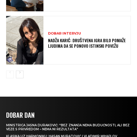
DOBAR INTERVJU
NADŽA KARIĆ: DRUŠTVENA IGRA BILO POMAŽE
LJUDIMA DA SE PONOVO ISTINSKI POVEŽU
DOBAR DAN
MINISTRICA JASNA DURAKOVIĆ: “BEZ ZNANJA NEMA BUDUĆNOSTI, ALI BEZ
VEZE S PRIVREDOM – NEMA NI REZULTATA”
KLASIKA UZ HARMONIKU: HASAN MURATOVIĆ I VLADIMIR MIHAJLOV