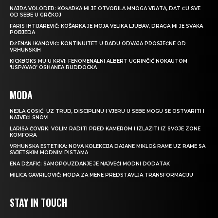
NAJRA VOLODER: KOŠARKA MI JE OTVORILA MNOGA VRATA, DAT ĆU SVE
OD SEBE U GRČKOJ
FARIS IHTIJAREVIĆ: KOŠARKA JE MOJA VELIKA LJUBAV, DRAGA MI JE SVAKA
POBJEDA
DŽENAN IKANOVIĆ: KONTINUITET U RADU ODVAJA PROSJEČNE OD
VRHUNSKIH
KICKBOKS MU U KRVI: FENOMENALNI ALBERT UGRINČIĆ NOKAUTOM
‘USPAVAO’ OSHANEA RUDDOCKA
MODA
NEJLA GOSIĆ: UZ TRUD, DISCIPLINU I VJERU U SEBE MOGU SE OSTVARITI I
NAJVEĆI SNOVI
LARISA ČOVRK: VOLIM RADITI PRED KAMEROM I IZLAZITI IZ SVOJE ZONE
KOMFORA
VRHUNSKA ESTETIKA: NOVA KOLEKCIJA DAJANE MIKLOŠ RAME UZ RAME SA
SVJETSKIM MODNIM PISTAMA
ENA DŽAFIĆ: SAMOPOUZDANJE JE NAJVEĆI MODNI DODATAK
MILICA GAVRILOVIĆ: MODA ZA MENE PREDSTAVLJA TRANSFORMACIJU
STAY IN TOUCH