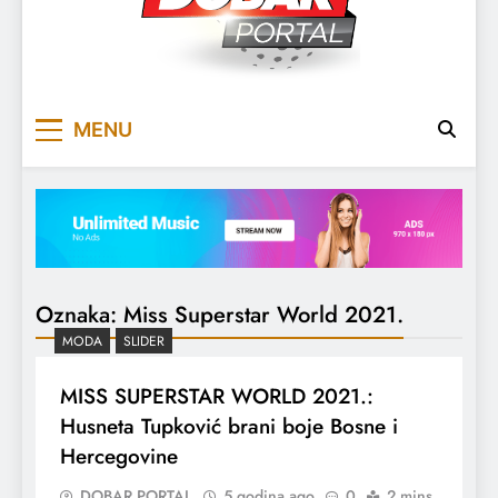
DOBARPORTAL
DOBAR, ZA DOBAR DAN
MENU
Oznaka:
Miss Superstar World 2021.
MODA
SLIDER
MISS SUPERSTAR WORLD 2021.:
Husneta Tupković brani boje Bosne i
Hercegovine
DOBAR PORTAL
5 godina ago
0
2 mins