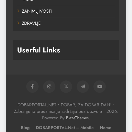
ZANIMLJIVOSTI
ZDRAVLJE
Userful Links
DOBARPORTAL.NET • DOBAR, ZA DOBAR DAN! •
Zabranjeno preuzimanje sadržaja bez dozvole • 2026.
Powered By
.
BlazeThemes
Blog
DOBARPORTAL.net – Mobile
Home