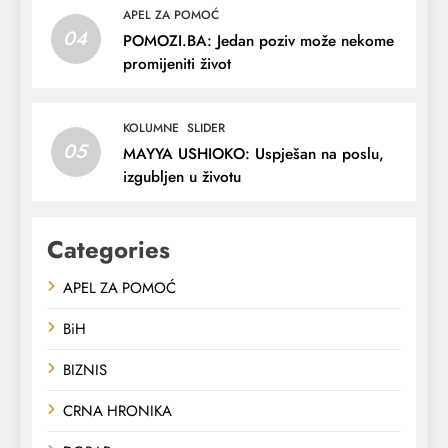
APEL ZA POMOĆ
04
POMOZI.BA: Jedan poziv može nekome
promijeniti život
KOLUMNE
SLIDER
05
MAYYA USHIOKO: Uspješan na poslu,
izgubljen u životu
Categories
APEL ZA POMOĆ
BiH
BIZNIS
CRNA HRONIKA