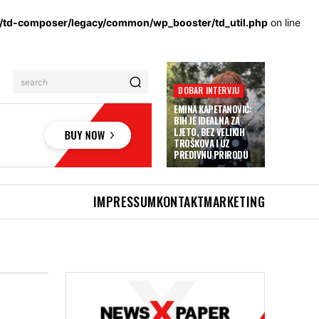
s/td-composer/legacy/common/wp_booster/td_util.php
on line
search
DOBAR INTERVJU
EMINA KAPETANOVIĆ:
BIH JE IDEALNA ZA
LJETO, BEZ VELIKIH
TROŠKOVA I UZ
PREDIVNU PRIRODU
IMPRESSUM
KONTAKT
MARKETING