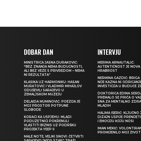
DOBAR DAN
INTERVJU
MINISTRICA JASNA DURAKOVIĆ:
MERIMA ARNAUTALIĆ:
“BEZ ZNANJA NEMA BUDUĆNOSTI,
AUTENTIČNOST JE NOVA
ALI BEZ VEZE S PRIVREDOM – NEMA
HRABROST
NI REZULTATA”
NERMINA GAZDIĆ: BRIGA 
KLASIKA UZ HARMONIKU: HASAN
NIJE KAZNA NI ODRICANJ
MURATOVIĆ I VLADIMIR MIHAJLOV
INVESTICIJA U BUDUĆE 
ODUŠEVILI SARAJEVO U
DOKTORICA EDINA SERDA
ZEMALJSKOM MUZEJU
PREMALO SE PRIČA O VA
DELAIDA MUMINOVIĆ: POEZIJA JE
SNA ZA MENTALNO ZDRA
MOJ PROSTOR POTPUNE
MLADIH
SLOBODE
HALIMA IŠERIĆ: KLJUČNO 
KORACI KA USPJEHU: MLADI
DIZAJN USPIJE PRENIJE
PODUZETNICI POKRENULI
I EMOCIJU KOJU NOSI
VLASTITI BIZNIS UZ PODRŠKU
IMAN MEKIĆ: VOLONTIRAN
PROJEKTA YEEP II
PROMIJENILO MOJ ŽIVOT
MALE NOTE, VELIKI SNOVI: ČETVRTI
SARAJEVO “KIDS STAR” TRAŽI