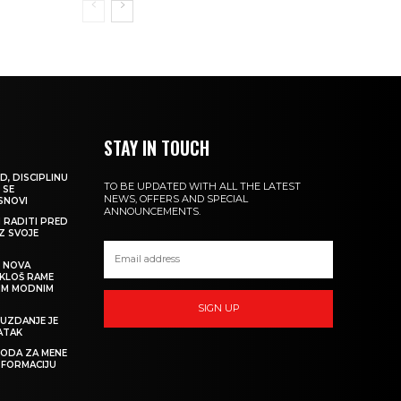
STAY IN TOUCH
D, DISCIPLINU
TO BE UPDATED WITH ALL THE LATEST
 SE
NEWS, OFFERS AND SPECIAL
 SNOVI
ANNOUNCEMENTS.
M RADITI PRED
IZ SVOJE
: NOVA
IKLOŠ RAME
KIM MODNIM
SIGN UP
UZDANJE JE
ATAK
 MODA ZA MENE
SFORMACIJU