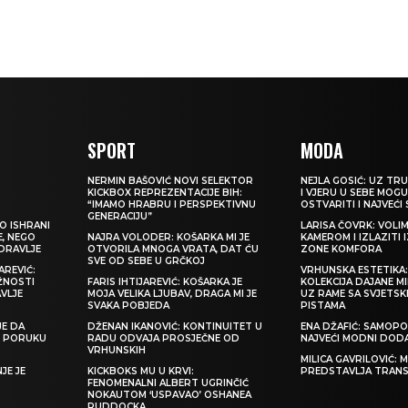
SPORT
MODA
NERMIN BAŠOVIĆ NOVI SELEKTOR
NEJLA GOSIĆ: UZ TRU
KICKBOX REPREZENTACIJE BIH:
I VJERU U SEBE MOGU
“IMAMO HRABRU I PERSPEKTIVNU
OSTVARITI I NAJVEĆI
GENERACIJU”
O ISHRANI
LARISA ČOVRK: VOLI
E, NEGO
NAJRA VOLODER: KOŠARKA MI JE
KAMEROM I IZLAZITI 
ZDRAVLJE
OTVORILA MNOGA VRATA, DAT ĆU
ZONE KOMFORA
SVE OD SEBE U GRČKOJ
REVIĆ:
VRHUNSKA ESTETIKA
ŽNOSTI
FARIS IHTIJAREVIĆ: KOŠARKA JE
KOLEKCIJA DAJANE M
VLJE
MOJA VELIKA LJUBAV, DRAGA MI JE
UZ RAME SA SVJETS
SVAKA POBJEDA
PISTAMA
JE DA
DŽENAN IKANOVIĆ: KONTINUITET U
ENA DŽAFIĆ: SAMOPO
TI PORUKU
RADU ODVAJA PROSJEČNE OD
NAJVEĆI MODNI DOD
VRHUNSKIH
MILICA GAVRILOVIĆ:
JE JE
KICKBOKS MU U KRVI:
PREDSTAVLJA TRAN
FENOMENALNI ALBERT UGRINČIĆ
NOKAUTOM ‘USPAVAO’ OSHANEA
RUDDOCKA