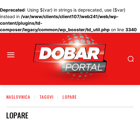
Deprecated
: Using ${var} in strings is deprecated, use {$var}
instead in
/var/www/clients/client107/web241/web/wp-
content/plugins/td-
composer/legacy/common/wp_booster/td_util.php
on line
3340
NASLOVNICA
TAGOVI
LOPARE
LOPARE