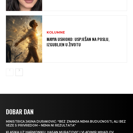
KOLUMNE
MAYYA USHIOKO: USPJEŠAN NA POSLU,
IZGUBLJEN U ŽIVOTU
DOBAR DAN
MINISTRICA JASNA DURAKOVIĆ: “BEZ ZNANJA NEMA BUDUĆNOSTI, ALI BEZ
VEZE S PRIVREDOM – NEMA NI REZULTATA”
KLASIKA UZ HARMONIKU: HASAN MURATOVIĆ I VLADIMIR MIHAJLOV