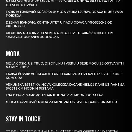
NAJRA VOLODER: KOŠARKA MI JE OTVORILA MNOGA VRATA, DAT ĆU SVE
OD SEBE U GRČKOJ
FARIS IHTIJAREVIĆ: KOŠARKA JE MOJA VELIKA LJUBAV, DRAGA MI JE SVAKA
POBJEDA
DŽENAN IKANOVIĆ: KONTINUITET U RADU ODVAJA PROSJEČNE OD
VRHUNSKIH
KICKBOKS MU U KRVI: FENOMENALNI ALBERT UGRINČIĆ NOKAUTOM
‘USPAVAO’ OSHANEA RUDDOCKA
MODA
NEJLA GOSIĆ: UZ TRUD, DISCIPLINU I VJERU U SEBE MOGU SE OSTVARITI I
NAJVEĆI SNOVI
LARISA ČOVRK: VOLIM RADITI PRED KAMEROM I IZLAZITI IZ SVOJE ZONE
KOMFORA
VRHUNSKA ESTETIKA: NOVA KOLEKCIJA DAJANE MIKLOŠ RAME UZ RAME SA
SVJETSKIM MODNIM PISTAMA
ENA DŽAFIĆ: SAMOPOUZDANJE JE NAJVEĆI MODNI DODATAK
MILICA GAVRILOVIĆ: MODA ZA MENE PREDSTAVLJA TRANSFORMACIJU
STAY IN TOUCH
TO BE UPDATED WITH ALL THE LATEST NEWS, OFFERS AND SPECIAL