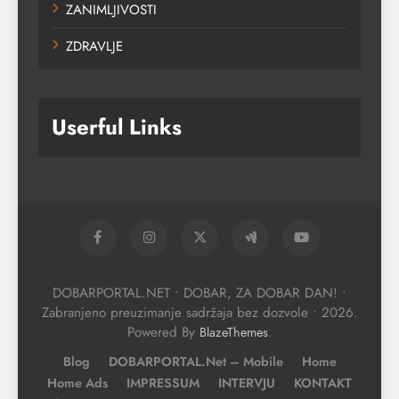
ZANIMLJIVOSTI
ZDRAVLJE
Userful Links
DOBARPORTAL.NET • DOBAR, ZA DOBAR DAN! •
Zabranjeno preuzimanje sadržaja bez dozvole • 2026.
Powered By
.
BlazeThemes
Blog
DOBARPORTAL.net – Mobile
Home
Home Ads
IMPRESSUM
INTERVJU
KONTAKT