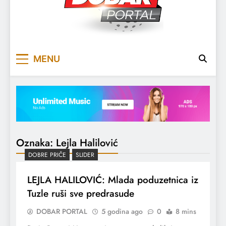
DOBARPORTAL
DOBAR, ZA DOBAR DAN
MENU
Oznaka:
Lejla Halilović
DOBRE PRIČE
SLIDER
LEJLA HALILOVIĆ: Mlada poduzetnica iz
Tuzle ruši sve predrasude
DOBAR PORTAL
5 godina ago
0
8 mins