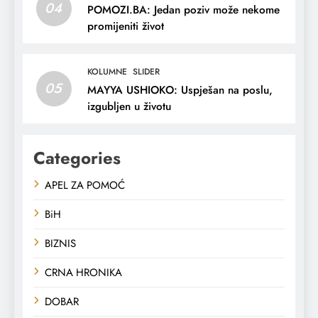
04
POMOZI.BA: Jedan poziv može nekome
promijeniti život
KOLUMNE
SLIDER
05
MAYYA USHIOKO: Uspješan na poslu,
izgubljen u životu
Categories
APEL ZA POMOĆ
BiH
BIZNIS
CRNA HRONIKA
DOBAR