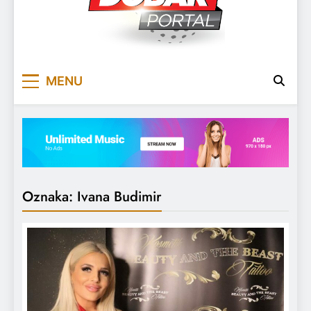
DOBARPORTAL
DOBAR, ZA DOBAR DAN
MENU
Oznaka:
Ivana Budimir