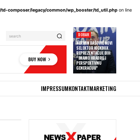
s/td-composer/legacy/common/wp_booster/td_util.php
on line
DOBAR
search
NERMIN BAŠOVIĆ NOVI
SELEKTOR KICKBOX
REPREZENTACIJE BIH:
“IMAMO HRABRU I
PERSPEKTIVNU
GENERACIJU”
IMPRESSUM
KONTAKT
MARKETING