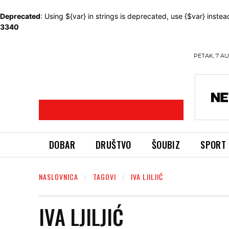
Deprecated
: Using ${var} in strings is deprecated, use {$var} instea
3340
PETAK, 7 AU
DOBAR
DRUŠTVO
ŠOUBIZ
SPORT
NASLOVNICA
TAGOVI
IVA LJILJIĆ
IVA LJILJIĆ