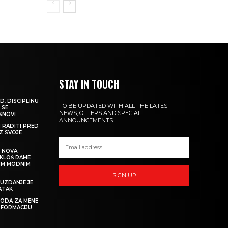
STAY IN TOUCH
D, DISCIPLINU
TO BE UPDATED WITH ALL THE LATEST
 SE
NEWS, OFFERS AND SPECIAL
 SNOVI
ANNOUNCEMENTS.
M RADITI PRED
IZ SVOJE
: NOVA
IKLOŠ RAME
KIM MODNIM
SIGN UP
UZDANJE JE
ATAK
 MODA ZA MENE
SFORMACIJU