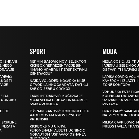
SPORT
MODA
O ISHRANI
NERMIN BAŠOVIĆ NOVI SELEKTOR
NEJLA GOSIĆ: UZ TRU
E, NEGO
KICKBOX REPREZENTACIJE BIH:
I VJERU U SEBE MOGU
ZDRAVLJE
“IMAMO HRABRU I PERSPEKTIVNU
OSTVARITI I NAJVEĆI
GENERACIJU”
REVIĆ:
LARISA ČOVRK: VOLI
ŽNOSTI
NAJRA VOLODER: KOŠARKA MI JE
KAMEROM I IZLAZITI 
VLJE
OTVORILA MNOGA VRATA, DAT ĆU
ZONE KOMFORA
SVE OD SEBE U GRČKOJ
VRHUNSKA ESTETIKA
JE DA
FARIS IHTIJAREVIĆ: KOŠARKA JE
KOLEKCIJA DAJANE M
TI PORUKU
MOJA VELIKA LJUBAV, DRAGA MI JE
UZ RAME SA SVJETS
SVAKA POBJEDA
PISTAMA
JE JE
DŽENAN IKANOVIĆ: KONTINUITET U
ENA DŽAFIĆ: SAMOPO
RADU ODVAJA PROSJEČNE OD
NAJVEĆI MODNI DOD
VRHUNSKIH
ISCIPLINE
MILICA GAVRILOVIĆ:
G PEČATA
KICKBOKS MU U KRVI:
PREDSTAVLJA TRAN
A
FENOMENALNI ALBERT UGRINČIĆ
NOKAUTOM ‘USPAVAO’ OSHANEA
RUDDOCKA