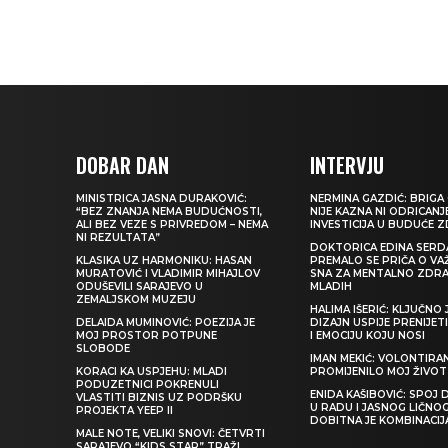
DOBAR DAN
INTERVJU
MINISTRICA JASNA DURAKOVIĆ:
NERMINA GAZDIĆ: BRIGA 
“BEZ ZNANJA NEMA BUDUĆNOSTI,
NIJE KAZNA NI ODRICANJ
ALI BEZ VEZE S PRIVREDOM – NEMA
INVESTICIJA U BUDUĆE 
NI REZULTATA”
DOKTORICA EDINA SERDA
KLASIKA UZ HARMONIKU: HASAN
PREMALO SE PRIČA O VA
MURATOVIĆ I VLADIMIR MIHAJLOV
SNA ZA MENTALNO ZDRA
ODUŠEVILI SARAJEVO U
MLADIH
ZEMALJSKOM MUZEJU
HALIMA IŠERIĆ: KLJUČNO 
DELAIDA MUMINOVIĆ: POEZIJA JE
DIZAJN USPIJE PRENIJE
MOJ PROSTOR POTPUNE
I EMOCIJU KOJU NOSI
SLOBODE
IMAN MEKIĆ: VOLONTIRAN
KORACI KA USPJEHU: MLADI
PROMIJENILO MOJ ŽIVOT
PODUZETNICI POKRENULI
ENIDA KAŠIBOVIĆ: SPOJ D
VLASTITI BIZNIS UZ PODRŠKU
U RADU I JASNOG LIČNO
PROJEKTA YEEP II
DOBITNA JE KOMBINACIJ
MALE NOTE, VELIKI SNOVI: ČETVRTI
SARAJEVO “KIDS STAR” TRAŽI