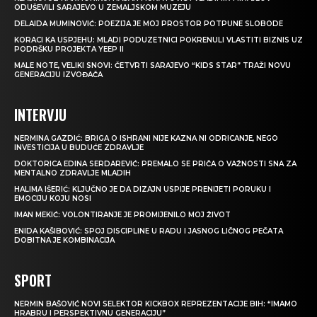
ODUŠEVILI SARAJEVO U ZEMALJSKOM MUZEJU
DELAIDA MUMINOVIĆ: POEZIJA JE MOJ PROSTOR POTPUNE SLOBODE
KORACI KA USPJEHU: MLADI PODUZETNICI POKRENULI VLASTITI BIZNIS UZ
PODRŠKU PROJEKTA YEEP II
MALE NOTE, VELIKI SNOVI: ČETVRTI SARAJEVO “KIDS STAR” TRAŽI NOVU
GENERACIJU IZVOĐAČA
INTERVJU
NERMINA GAZDIĆ: BRIGA O ISHRANI NIJE KAZNA NI ODRICANJE, NEGO
INVESTICIJA U BUDUĆE ZDRAVLJE
DOKTORICA EDINA SERDAREVIĆ: PREMALO SE PRIČA O VAŽNOSTI SNA ZA
MENTALNO ZDRAVLJE MLADIH
HALIMA IŠERIĆ: KLJUČNO JE DA DIZAJN USPIJE PRENIJETI PORUKU I
EMOCIJU KOJU NOSI
IMAN MEKIĆ: VOLONTIRANJE JE PROMIJENILO MOJ ŽIVOT
ENIDA KAŠIBOVIĆ: SPOJ DISCIPLINE U RADU I JASNOG LIČNOG PEČATA
DOBITNA JE KOMBINACIJA
SPORT
NERMIN BAŠOVIĆ NOVI SELEKTOR KICKBOX REPREZENTACIJE BIH: “IMAMO
HRABRU I PERSPEKTIVNU GENERACIJU”