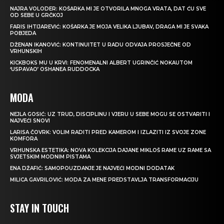
NAJRA VOLODER: KOŠARKA MI JE OTVORILA MNOGA VRATA, DAT ĆU SVE
OD SEBE U GRČKOJ
FARIS IHTIJAREVIĆ: KOŠARKA JE MOJA VELIKA LJUBAV, DRAGA MI JE SVAKA
POBJEDA
DŽENAN IKANOVIĆ: KONTINUITET U RADU ODVAJA PROSJEČNE OD
VRHUNSKIH
KICKBOKS MU U KRVI: FENOMENALNI ALBERT UGRINČIĆ NOKAUTOM
‘USPAVAO’ OSHANEA RUDDOCKA
MODA
NEJLA GOSIĆ: UZ TRUD, DISCIPLINU I VJERU U SEBE MOGU SE OSTVARITI I
NAJVEĆI SNOVI
LARISA ČOVRK: VOLIM RADITI PRED KAMEROM I IZLAZITI IZ SVOJE ZONE
KOMFORA
VRHUNSKA ESTETIKA: NOVA KOLEKCIJA DAJANE MIKLOŠ RAME UZ RAME SA
SVJETSKIM MODNIM PISTAMA
ENA DŽAFIĆ: SAMOPOUZDANJE JE NAJVEĆI MODNI DODATAK
MILICA GAVRILOVIĆ: MODA ZA MENE PREDSTAVLJA TRANSFORMACIJU
STAY IN TOUCH