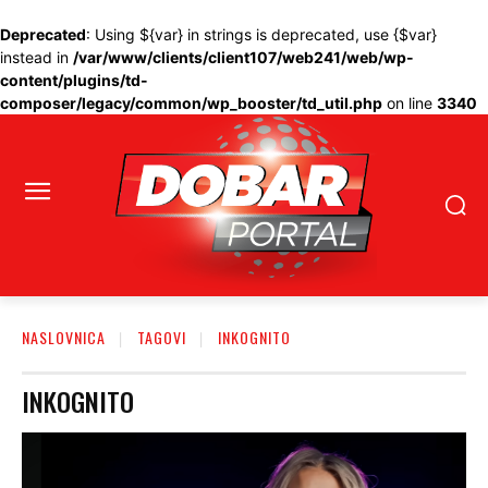
Deprecated
: Using ${var} in strings is deprecated, use {$var}
instead in
/var/www/clients/client107/web241/web/wp-
content/plugins/td-
composer/legacy/common/wp_booster/td_util.php
on line
3340
NASLOVNICA
TAGOVI
INKOGNITO
INKOGNITO