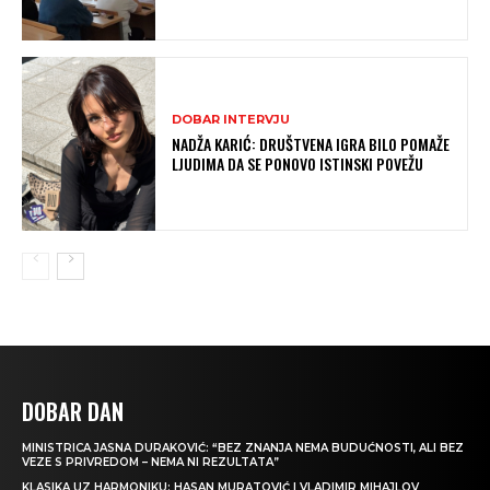
DOBAR INTERVJU
NADŽA KARIĆ: DRUŠTVENA IGRA BILO POMAŽE
LJUDIMA DA SE PONOVO ISTINSKI POVEŽU
DOBAR DAN
MINISTRICA JASNA DURAKOVIĆ: “BEZ ZNANJA NEMA BUDUĆNOSTI, ALI BEZ
VEZE S PRIVREDOM – NEMA NI REZULTATA”
KLASIKA UZ HARMONIKU: HASAN MURATOVIĆ I VLADIMIR MIHAJLOV