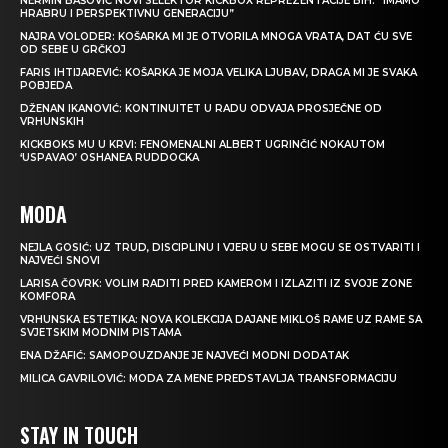
NERMIN BAŠOVIĆ NOVI SELEKTOR KICKBOX REPREZENTACIJE BIH: “IMAMO
HRABRU I PERSPEKTIVNU GENERACIJU”
NAJRA VOLODER: KOŠARKA MI JE OTVORILA MNOGA VRATA, DAT ĆU SVE
OD SEBE U GRČKOJ
FARIS IHTIJAREVIĆ: KOŠARKA JE MOJA VELIKA LJUBAV, DRAGA MI JE SVAKA
POBJEDA
DŽENAN IKANOVIĆ: KONTINUITET U RADU ODVAJA PROSJEČNE OD
VRHUNSKIH
KICKBOKS MU U KRVI: FENOMENALNI ALBERT UGRINČIĆ NOKAUTOM
‘USPAVAO’ OSHANEA RUDDOCKA
MODA
NEJLA GOSIĆ: UZ TRUD, DISCIPLINU I VJERU U SEBE MOGU SE OSTVARITI I
NAJVEĆI SNOVI
LARISA ČOVRK: VOLIM RADITI PRED KAMEROM I IZLAZITI IZ SVOJE ZONE
KOMFORA
VRHUNSKA ESTETIKA: NOVA KOLEKCIJA DAJANE MIKLOŠ RAME UZ RAME SA
SVJETSKIM MODNIM PISTAMA
ENA DŽAFIĆ: SAMOPOUZDANJE JE NAJVEĆI MODNI DODATAK
MILICA GAVRILOVIĆ: MODA ZA MENE PREDSTAVLJA TRANSFORMACIJU
STAY IN TOUCH