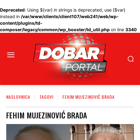
Deprecated
: Using ${var} in strings is deprecated, use {$var}
instead in
/var/www/clients/client107/web241/web/wp-
content/plugins/td-
composer/legacy/common/wp_booster/td_util.php
on line
3340
NASLOVNICA
TAGOVI
FEHIM MUJEZINOVIĆ BRADA
FEHIM MUJEZINOVIĆ BRADA