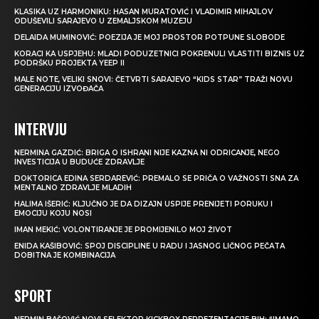
KLASIKA UZ HARMONIKU: HASAN MURATOVIĆ I VLADIMIR MIHAJLOV
ODUŠEVILI SARAJEVO U ZEMALJSKOM MUZEJU
DELAIDA MUMINOVIĆ: POEZIJA JE MOJ PROSTOR POTPUNE SLOBODE
KORACI KA USPJEHU: MLADI PODUZETNICI POKRENULI VLASTITI BIZNIS UZ
PODRŠKU PROJEKTA YEEP II
MALE NOTE, VELIKI SNOVI: ČETVRTI SARAJEVO “KIDS STAR” TRAŽI NOVU
GENERACIJU IZVOĐAČA
INTERVJU
NERMINA GAZDIĆ: BRIGA O ISHRANI NIJE KAZNA NI ODRICANJE, NEGO
INVESTICIJA U BUDUĆE ZDRAVLJE
DOKTORICA EDINA SERDAREVIĆ: PREMALO SE PRIČA O VAŽNOSTI SNA ZA
MENTALNO ZDRAVLJE MLADIH
HALIMA IŠERIĆ: KLJUČNO JE DA DIZAJN USPIJE PRENIJETI PORUKU I
EMOCIJU KOJU NOSI
IMAN MEKIĆ: VOLONTIRANJE JE PROMIJENILO MOJ ŽIVOT
ENIDA KAŠIBOVIĆ: SPOJ DISCIPLINE U RADU I JASNOG LIČNOG PEČATA
DOBITNA JE KOMBINACIJA
SPORT