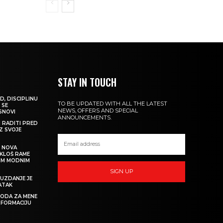
STAY IN TOUCH
D, DISCIPLINU
TO BE UPDATED WITH ALL THE LATEST
 SE
NEWS, OFFERS AND SPECIAL
 SNOVI
ANNOUNCEMENTS.
M RADITI PRED
IZ SVOJE
: NOVA
IKLOŠ RAME
KIM MODNIM
SIGN UP
UZDANJE JE
ATAK
 MODA ZA MENE
SFORMACIJU