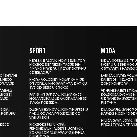
SPORT
MODA
NERMIN BAŠOVIĆ NOVI SELEKTOR
NEJLA GOSIĆ: UZ TRU
KICKBOX REPREZENTACIJE BIH:
I VJERU U SEBE MOGU
“IMAMO HRABRU I PERSPEKTIVNU
OSTVARITI I NAJVEĆI
GENERACIJU”
O ISHRANI
LARISA ČOVRK: VOLI
E, NEGO
NAJRA VOLODER: KOŠARKA MI JE
KAMEROM I IZLAZITI 
ZDRAVLJE
OTVORILA MNOGA VRATA, DAT ĆU
ZONE KOMFORA
SVE OD SEBE U GRČKOJ
REVIĆ:
VRHUNSKA ESTETIKA
ŽNOSTI
FARIS IHTIJAREVIĆ: KOŠARKA JE
KOLEKCIJA DAJANE M
VLJE
MOJA VELIKA LJUBAV, DRAGA MI JE
UZ RAME SA SVJETS
SVAKA POBJEDA
PISTAMA
JE DA
DŽENAN IKANOVIĆ: KONTINUITET U
ENA DŽAFIĆ: SAMOPO
TI PORUKU
RADU ODVAJA PROSJEČNE OD
NAJVEĆI MODNI DOD
VRHUNSKIH
MILICA GAVRILOVIĆ:
JE JE
KICKBOKS MU U KRVI:
PREDSTAVLJA TRAN
FENOMENALNI ALBERT UGRINČIĆ
NOKAUTOM ‘USPAVAO’ OSHANEA
RUDDOCKA