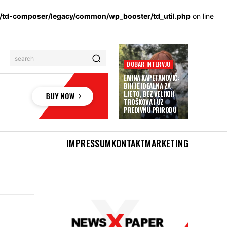
s/td-composer/legacy/common/wp_booster/td_util.php
on line
search
DOBAR INTERVJU
EMINA KAPETANOVIĆ:
BIH JE IDEALNA ZA
LJETO, BEZ VELIKIH
TROŠKOVA I UZ
PREDIVNU PRIRODU
IMPRESSUM
KONTAKT
MARKETING