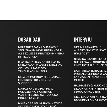
DOBAR DAN
INTERVJU
MINISTRICA JASNA DURAKOVIĆ:
MERIMA ARNAUTALIĆ:
“BEZ ZNANJA NEMA BUDUĆNOSTI,
AUTENTIČNOST JE NOVA
ALI BEZ VEZE S PRIVREDOM – NEMA
HRABROST
NI REZULTATA”
NERMINA GAZDIĆ: BRIGA 
KLASIKA UZ HARMONIKU: HASAN
NIJE KAZNA NI ODRICANJ
MURATOVIĆ I VLADIMIR MIHAJLOV
INVESTICIJA U BUDUĆE 
ODUŠEVILI SARAJEVO U
DOKTORICA EDINA SERDA
ZEMALJSKOM MUZEJU
PREMALO SE PRIČA O VA
DELAIDA MUMINOVIĆ: POEZIJA JE
SNA ZA MENTALNO ZDRA
MOJ PROSTOR POTPUNE
MLADIH
SLOBODE
HALIMA IŠERIĆ: KLJUČNO 
KORACI KA USPJEHU: MLADI
DIZAJN USPIJE PRENIJE
PODUZETNICI POKRENULI
I EMOCIJU KOJU NOSI
VLASTITI BIZNIS UZ PODRŠKU
IMAN MEKIĆ: VOLONTIRAN
PROJEKTA YEEP II
PROMIJENILO MOJ ŽIVOT
MALE NOTE, VELIKI SNOVI: ČETVRTI
SARAJEVO “KIDS STAR” TRAŽI