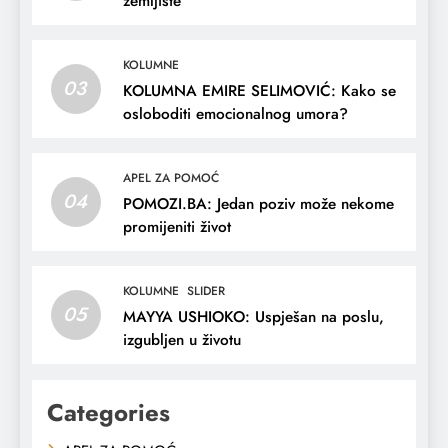
zemljište
KOLUMNE
03
KOLUMNA EMIRE SELIMOVIĆ: Kako se
osloboditi emocionalnog umora?
APEL ZA POMOĆ
04
POMOZI.BA: Jedan poziv može nekome
promijeniti život
KOLUMNE
SLIDER
05
MAYYA USHIOKO: Uspješan na poslu,
izgubljen u životu
Categories