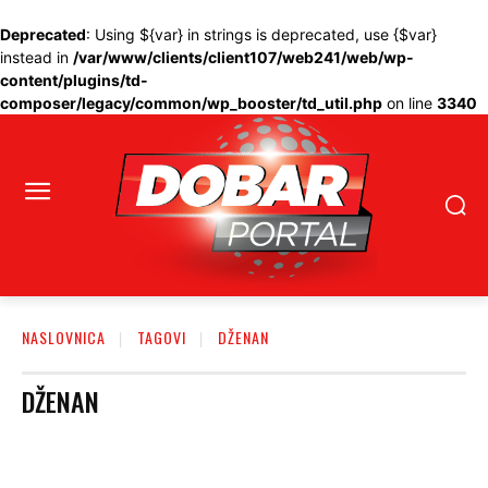
Deprecated
: Using ${var} in strings is deprecated, use {$var}
instead in
/var/www/clients/client107/web241/web/wp-
content/plugins/td-
composer/legacy/common/wp_booster/td_util.php
on line
3340
NASLOVNICA
TAGOVI
DŽENAN
DŽENAN