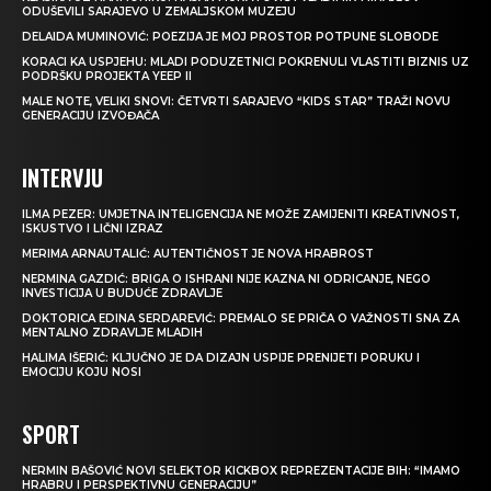
ODUŠEVILI SARAJEVO U ZEMALJSKOM MUZEJU
DELAIDA MUMINOVIĆ: POEZIJA JE MOJ PROSTOR POTPUNE SLOBODE
KORACI KA USPJEHU: MLADI PODUZETNICI POKRENULI VLASTITI BIZNIS UZ
PODRŠKU PROJEKTA YEEP II
MALE NOTE, VELIKI SNOVI: ČETVRTI SARAJEVO “KIDS STAR” TRAŽI NOVU
GENERACIJU IZVOĐAČA
INTERVJU
ILMA PEZER: UMJETNA INTELIGENCIJA NE MOŽE ZAMIJENITI KREATIVNOST,
ISKUSTVO I LIČNI IZRAZ
MERIMA ARNAUTALIĆ: AUTENTIČNOST JE NOVA HRABROST
NERMINA GAZDIĆ: BRIGA O ISHRANI NIJE KAZNA NI ODRICANJE, NEGO
INVESTICIJA U BUDUĆE ZDRAVLJE
DOKTORICA EDINA SERDAREVIĆ: PREMALO SE PRIČA O VAŽNOSTI SNA ZA
MENTALNO ZDRAVLJE MLADIH
HALIMA IŠERIĆ: KLJUČNO JE DA DIZAJN USPIJE PRENIJETI PORUKU I
EMOCIJU KOJU NOSI
SPORT
NERMIN BAŠOVIĆ NOVI SELEKTOR KICKBOX REPREZENTACIJE BIH: “IMAMO
HRABRU I PERSPEKTIVNU GENERACIJU”