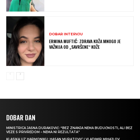
DOBAR INTERVJU
ERMINA MUFTIĆ: ZDRAVA KOŽA MNOGO JE
VAŽNIJA OD „SAVRŠENE“ KOŽE
DOBAR DAN
MINISTRICA JASNA DURAKOVIĆ: “BEZ ZNANJA NEMA BUDUĆNOSTI, ALI BEZ
VEZE S PRIVREDOM – NEMA NI REZULTATA”
KLASIKA UZ HARMONIKU: HASAN MURATOVIĆ I VLADIMIR MIHAJLOV