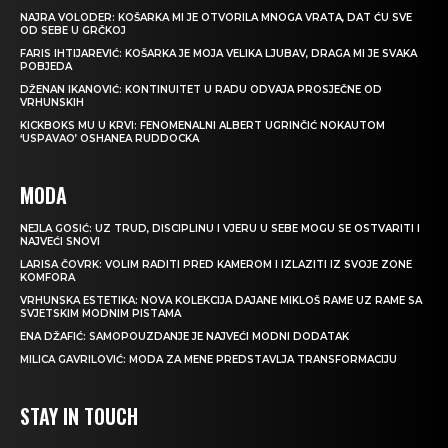
NAJRA VOLODER: KOŠARKA MI JE OTVORILA MNOGA VRATA, DAT ĆU SVE
OD SEBE U GRČKOJ
FARIS IHTIJAREVIĆ: KOŠARKA JE MOJA VELIKA LJUBAV, DRAGA MI JE SVAKA
POBJEDA
DŽENAN IKANOVIĆ: KONTINUITET U RADU ODVAJA PROSJEČNE OD
VRHUNSKIH
KICKBOKS MU U KRVI: FENOMENALNI ALBERT UGRINČIĆ NOKAUTOM
‘USPAVAO’ OSHANEA RUDDOCKA
MODA
NEJLA GOSIĆ: UZ TRUD, DISCIPLINU I VJERU U SEBE MOGU SE OSTVARITI I
NAJVEĆI SNOVI
LARISA ČOVRK: VOLIM RADITI PRED KAMEROM I IZLAZITI IZ SVOJE ZONE
KOMFORA
VRHUNSKA ESTETIKA: NOVA KOLEKCIJA DAJANE MIKLOŠ RAME UZ RAME SA
SVJETSKIM MODNIM PISTAMA
ENA DŽAFIĆ: SAMOPOUZDANJE JE NAJVEĆI MODNI DODATAK
MILICA GAVRILOVIĆ: MODA ZA MENE PREDSTAVLJA TRANSFORMACIJU
STAY IN TOUCH