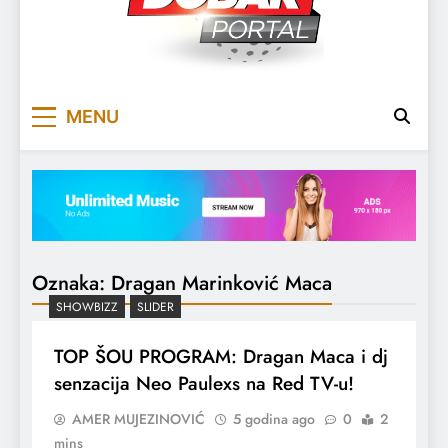
DOBARPORTAL
DOBAR, ZA DOBAR DAN
MENU
Oznaka:
Dragan Marinković Maca
SHOWBIZZ
SLIDER
TOP ŠOU PROGRAM: Dragan Maca i dj
senzacija Neo Paulexs na Red TV-u!
AMER MUJEZINOVIĆ
5 godina ago
0
2
mins