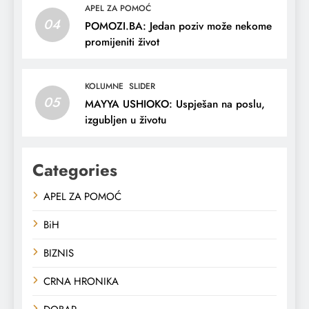
APEL ZA POMOĆ
04
POMOZI.BA: Jedan poziv može nekome
promijeniti život
KOLUMNE
SLIDER
05
MAYYA USHIOKO: Uspješan na poslu,
izgubljen u životu
Categories
APEL ZA POMOĆ
BiH
BIZNIS
CRNA HRONIKA