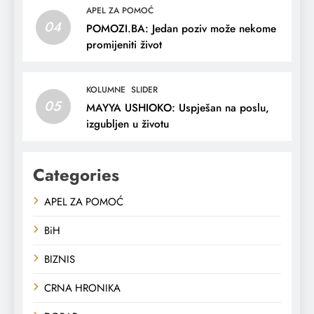
APEL ZA POMOĆ
04
POMOZI.BA: Jedan poziv može nekome
promijeniti život
KOLUMNE
SLIDER
05
MAYYA USHIOKO: Uspješan na poslu,
izgubljen u životu
Categories
APEL ZA POMOĆ
BiH
BIZNIS
CRNA HRONIKA