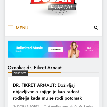
DOBARPORTAL
DOBAR, ZA DOBAR DAN
MENU
Oznaka:
dr. Fikret Arnaut
DRUŠTVO
DR. FIKRET ARNAUT: Doživljaj
objavljivanja knjige je kao radost
roditelja kada mu se rodi potomak
DOBAR PORTAL
6 godina ago
0
3 mins