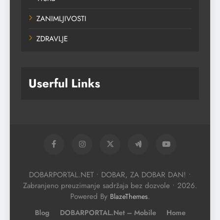
ZANIMLJIVOSTI
ZDRAVLJE
Userful Links
DOBARPORTAL.NET • DOBAR, ZA DOBAR DAN! •
Zabranjeno preuzimanje sadržaja bez dozvole • 2026.
Powered By
.
BlazeThemes
Blog
DOBARPORTAL.net – Mobile
Home