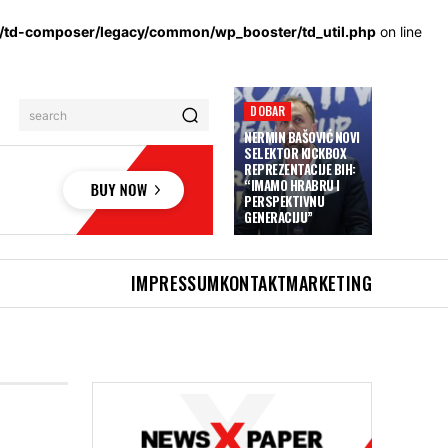
s/td-composer/legacy/common/wp_booster/td_util.php
on line
DOBAR
search
NERMIN BAŠOVIĆ NOVI
SELEKTOR KICKBOX
REPREZENTACIJE BIH:
“IMAMO HRABRU I
PERSPEKTIVNU
GENERACIJU”
IMPRESSUM
KONTAKT
MARKETING