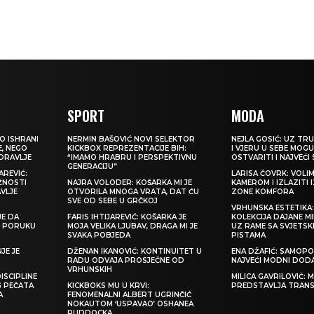
SPORT
MODA
O ISHRANI
NERMIN BAŠOVIĆ NOVI SELEKTOR
NEJLA GOSIĆ: UZ TRU
E, NEGO
KICKBOX REPREZENTACIJE BIH:
I VJERU U SEBE MOGU
ZDRAVLJE
“IMAMO HRABRU I PERSPEKTIVNU
OSTVARITI I NAJVEĆI
GENERACIJU”
REVIĆ:
LARISA ČOVRK: VOLI
ŽNOSTI
NAJRA VOLODER: KOŠARKA MI JE
KAMEROM I IZLAZITI 
VLJE
OTVORILA MNOGA VRATA, DAT ĆU
ZONE KOMFORA
SVE OD SEBE U GRČKOJ
VRHUNSKA ESTETIKA
JE DA
FARIS IHTIJAREVIĆ: KOŠARKA JE
KOLEKCIJA DAJANE M
TI PORUKU
MOJA VELIKA LJUBAV, DRAGA MI JE
UZ RAME SA SVJETS
SVAKA POBJEDA
PISTAMA
JE JE
DŽENAN IKANOVIĆ: KONTINUITET U
ENA DŽAFIĆ: SAMOPO
RADU ODVAJA PROSJEČNE OD
NAJVEĆI MODNI DOD
VRHUNSKIH
ISCIPLINE
MILICA GAVRILOVIĆ:
G PEČATA
KICKBOKS MU U KRVI:
PREDSTAVLJA TRAN
A
FENOMENALNI ALBERT UGRINČIĆ
NOKAUTOM ‘USPAVAO’ OSHANEA
RUDDOCKA