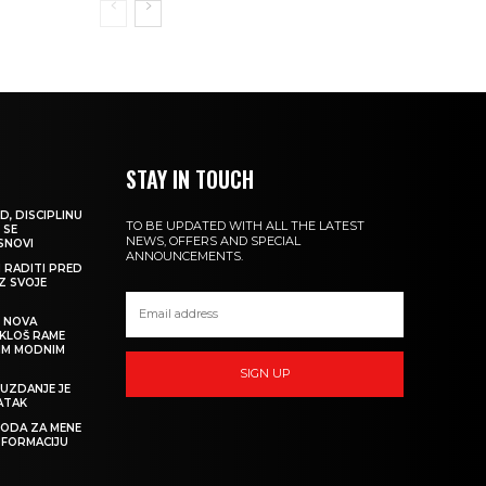
STAY IN TOUCH
D, DISCIPLINU
TO BE UPDATED WITH ALL THE LATEST
 SE
NEWS, OFFERS AND SPECIAL
 SNOVI
ANNOUNCEMENTS.
M RADITI PRED
IZ SVOJE
: NOVA
IKLOŠ RAME
KIM MODNIM
SIGN UP
UZDANJE JE
ATAK
 MODA ZA MENE
SFORMACIJU