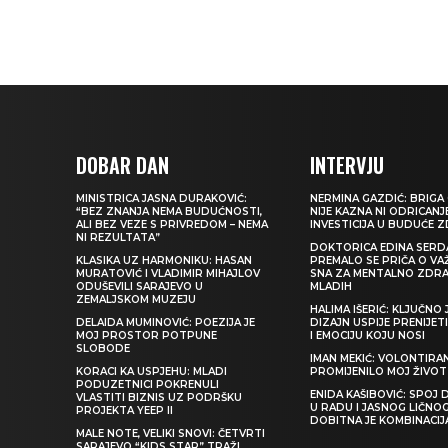
DOBAR DAN
INTERVJU
MINISTRICA JASNA DURAKOVIĆ:
NERMINA GAZDIĆ: BRIGA 
“BEZ ZNANJA NEMA BUDUĆNOSTI,
NIJE KAZNA NI ODRICANJ
ALI BEZ VEZE S PRIVREDOM – NEMA
INVESTICIJA U BUDUĆE 
NI REZULTATA”
DOKTORICA EDINA SERDA
KLASIKA UZ HARMONIKU: HASAN
PREMALO SE PRIČA O VA
MURATOVIĆ I VLADIMIR MIHAJLOV
SNA ZA MENTALNO ZDRA
ODUŠEVILI SARAJEVO U
MLADIH
ZEMALJSKOM MUZEJU
HALIMA IŠERIĆ: KLJUČNO 
DELAIDA MUMINOVIĆ: POEZIJA JE
DIZAJN USPIJE PRENIJE
MOJ PROSTOR POTPUNE
I EMOCIJU KOJU NOSI
SLOBODE
IMAN MEKIĆ: VOLONTIRAN
KORACI KA USPJEHU: MLADI
PROMIJENILO MOJ ŽIVOT
PODUZETNICI POKRENULI
ENIDA KAŠIBOVIĆ: SPOJ D
VLASTITI BIZNIS UZ PODRŠKU
U RADU I JASNOG LIČNO
PROJEKTA YEEP II
DOBITNA JE KOMBINACIJ
MALE NOTE, VELIKI SNOVI: ČETVRTI
SARAJEVO “KIDS STAR” TRAŽI