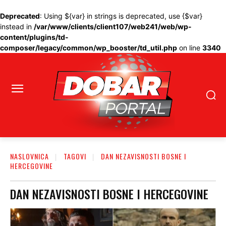
Deprecated
: Using ${var} in strings is deprecated, use {$var}
instead in
/var/www/clients/client107/web241/web/wp-
content/plugins/td-
composer/legacy/common/wp_booster/td_util.php
on line
3340
NASLOVNICA
TAGOVI
DAN NEZAVISNOSTI BOSNE I
HERCEGOVINE
DAN NEZAVISNOSTI BOSNE I HERCEGOVINE