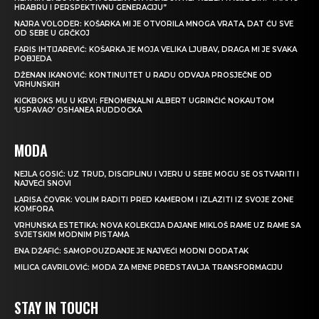
HRABRU I PERSPEKTIVNU GENERACIJU”
NAJRA VOLODER: KOŠARKA MI JE OTVORILA MNOGA VRATA, DAT ĆU SVE
OD SEBE U GRČKOJ
FARIS IHTIJAREVIĆ: KOŠARKA JE MOJA VELIKA LJUBAV, DRAGA MI JE SVAKA
POBJEDA
DŽENAN IKANOVIĆ: KONTINUITET U RADU ODVAJA PROSJEČNE OD
VRHUNSKIH
KICKBOKS MU U KRVI: FENOMENALNI ALBERT UGRINČIĆ NOKAUTOM
‘USPAVAO’ OSHANEA RUDDOCKA
MODA
NEJLA GOSIĆ: UZ TRUD, DISCIPLINU I VJERU U SEBE MOGU SE OSTVARITI I
NAJVEĆI SNOVI
LARISA ČOVRK: VOLIM RADITI PRED KAMEROM I IZLAZITI IZ SVOJE ZONE
KOMFORA
VRHUNSKA ESTETIKA: NOVA KOLEKCIJA DAJANE MIKLOŠ RAME UZ RAME SA
SVJETSKIM MODNIM PISTAMA
ENA DŽAFIĆ: SAMOPOUZDANJE JE NAJVEĆI MODNI DODATAK
MILICA GAVRILOVIĆ: MODA ZA MENE PREDSTAVLJA TRANSFORMACIJU
STAY IN TOUCH