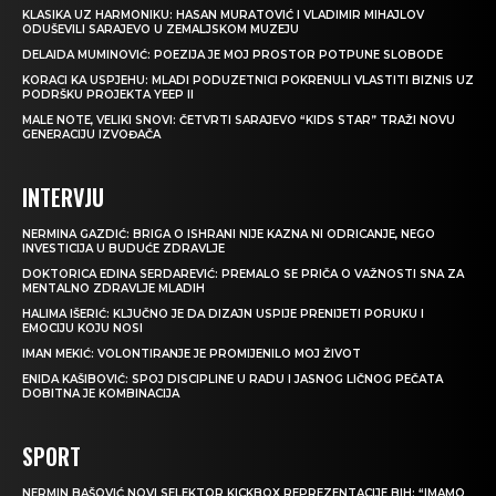
KLASIKA UZ HARMONIKU: HASAN MURATOVIĆ I VLADIMIR MIHAJLOV
ODUŠEVILI SARAJEVO U ZEMALJSKOM MUZEJU
DELAIDA MUMINOVIĆ: POEZIJA JE MOJ PROSTOR POTPUNE SLOBODE
KORACI KA USPJEHU: MLADI PODUZETNICI POKRENULI VLASTITI BIZNIS UZ
PODRŠKU PROJEKTA YEEP II
MALE NOTE, VELIKI SNOVI: ČETVRTI SARAJEVO “KIDS STAR” TRAŽI NOVU
GENERACIJU IZVOĐAČA
INTERVJU
NERMINA GAZDIĆ: BRIGA O ISHRANI NIJE KAZNA NI ODRICANJE, NEGO
INVESTICIJA U BUDUĆE ZDRAVLJE
DOKTORICA EDINA SERDAREVIĆ: PREMALO SE PRIČA O VAŽNOSTI SNA ZA
MENTALNO ZDRAVLJE MLADIH
HALIMA IŠERIĆ: KLJUČNO JE DA DIZAJN USPIJE PRENIJETI PORUKU I
EMOCIJU KOJU NOSI
IMAN MEKIĆ: VOLONTIRANJE JE PROMIJENILO MOJ ŽIVOT
ENIDA KAŠIBOVIĆ: SPOJ DISCIPLINE U RADU I JASNOG LIČNOG PEČATA
DOBITNA JE KOMBINACIJA
SPORT
NERMIN BAŠOVIĆ NOVI SELEKTOR KICKBOX REPREZENTACIJE BIH: “IMAMO