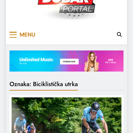
DOBARPORTAL
DOBAR, ZA DOBAR DAN
MENU
Oznaka:
Biciklistička utrka