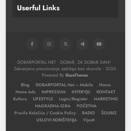
Userful Links
DOBARPORTAL.NET • DOBAR, ZA DOBAR DAN! •
Zabranjeno preuzimanje sadržaja bez dozvole • 2026.
Powered By
.
BlazeThemes
Blog
DOBARPORTAL.net – Mobile
Home
Home Ads
IMPRESSUM
INTERVJU
KONTAKT
Kultura
LIFESTYLE
Login/Register
MARKETING
NAGRADNA IGRA
POČETNA
Pravila Kolačića / Cookie Policy
RADIO
ŠOUBIZ
USLOVI KORIŠTENJA
Vijesti