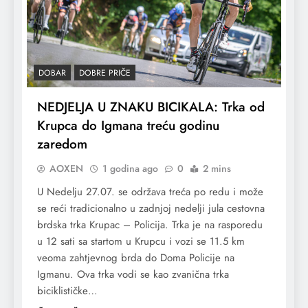
DOBAR
DOBRE PRIČE
NEDJELJA U ZNAKU BICIKALA: Trka od
Krupca do Igmana treću godinu
zaredom
AOXEN
1 godina ago
0
2 mins
U Nedelju 27.07. se održava treća po redu i može
se reći tradicionalno u zadnjoj nedelji jula cestovna
brdska trka Krupac – Policija. Trka je na rasporedu
u 12 sati sa startom u Krupcu i vozi se 11.5 km
veoma zahtjevnog brda do Doma Policije na
Igmanu. Ova trka vodi se kao zvanična trka
biciklističke…