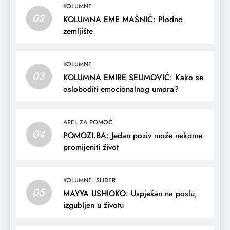
KOLUMNE
02
KOLUMNA EME MAŠNIĆ: Plodno
zemljište
KOLUMNE
03
KOLUMNA EMIRE SELIMOVIĆ: Kako se
osloboditi emocionalnog umora?
APEL ZA POMOĆ
04
POMOZI.BA: Jedan poziv može nekome
promijeniti život
KOLUMNE
SLIDER
05
MAYYA USHIOKO: Uspješan na poslu,
izgubljen u životu