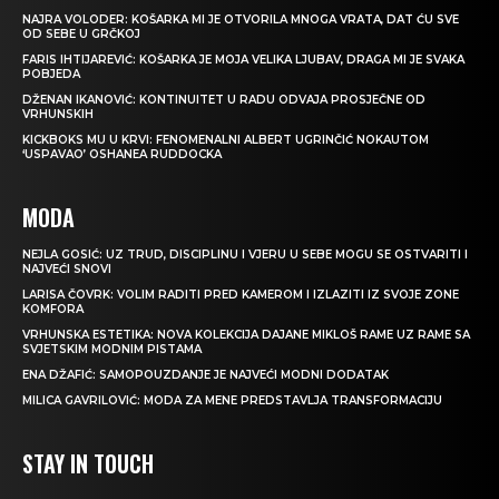
NAJRA VOLODER: KOŠARKA MI JE OTVORILA MNOGA VRATA, DAT ĆU SVE
OD SEBE U GRČKOJ
FARIS IHTIJAREVIĆ: KOŠARKA JE MOJA VELIKA LJUBAV, DRAGA MI JE SVAKA
POBJEDA
DŽENAN IKANOVIĆ: KONTINUITET U RADU ODVAJA PROSJEČNE OD
VRHUNSKIH
KICKBOKS MU U KRVI: FENOMENALNI ALBERT UGRINČIĆ NOKAUTOM
‘USPAVAO’ OSHANEA RUDDOCKA
MODA
NEJLA GOSIĆ: UZ TRUD, DISCIPLINU I VJERU U SEBE MOGU SE OSTVARITI I
NAJVEĆI SNOVI
LARISA ČOVRK: VOLIM RADITI PRED KAMEROM I IZLAZITI IZ SVOJE ZONE
KOMFORA
VRHUNSKA ESTETIKA: NOVA KOLEKCIJA DAJANE MIKLOŠ RAME UZ RAME SA
SVJETSKIM MODNIM PISTAMA
ENA DŽAFIĆ: SAMOPOUZDANJE JE NAJVEĆI MODNI DODATAK
MILICA GAVRILOVIĆ: MODA ZA MENE PREDSTAVLJA TRANSFORMACIJU
STAY IN TOUCH