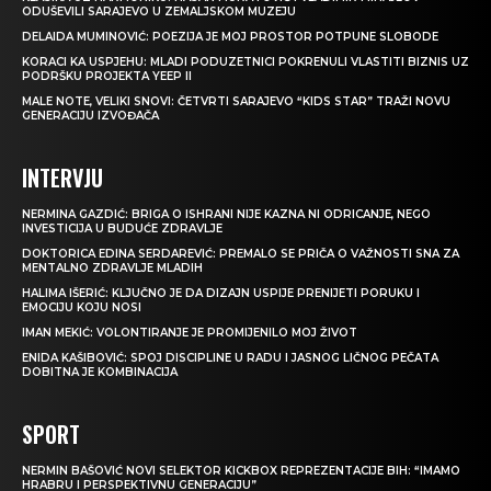
ODUŠEVILI SARAJEVO U ZEMALJSKOM MUZEJU
DELAIDA MUMINOVIĆ: POEZIJA JE MOJ PROSTOR POTPUNE SLOBODE
KORACI KA USPJEHU: MLADI PODUZETNICI POKRENULI VLASTITI BIZNIS UZ
PODRŠKU PROJEKTA YEEP II
MALE NOTE, VELIKI SNOVI: ČETVRTI SARAJEVO “KIDS STAR” TRAŽI NOVU
GENERACIJU IZVOĐAČA
INTERVJU
NERMINA GAZDIĆ: BRIGA O ISHRANI NIJE KAZNA NI ODRICANJE, NEGO
INVESTICIJA U BUDUĆE ZDRAVLJE
DOKTORICA EDINA SERDAREVIĆ: PREMALO SE PRIČA O VAŽNOSTI SNA ZA
MENTALNO ZDRAVLJE MLADIH
HALIMA IŠERIĆ: KLJUČNO JE DA DIZAJN USPIJE PRENIJETI PORUKU I
EMOCIJU KOJU NOSI
IMAN MEKIĆ: VOLONTIRANJE JE PROMIJENILO MOJ ŽIVOT
ENIDA KAŠIBOVIĆ: SPOJ DISCIPLINE U RADU I JASNOG LIČNOG PEČATA
DOBITNA JE KOMBINACIJA
SPORT
NERMIN BAŠOVIĆ NOVI SELEKTOR KICKBOX REPREZENTACIJE BIH: “IMAMO
HRABRU I PERSPEKTIVNU GENERACIJU”