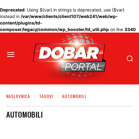
Deprecated
: Using ${var} in strings is deprecated, use {$var}
instead in
/var/www/clients/client107/web241/web/wp-
content/plugins/td-
composer/legacy/common/wp_booster/td_util.php
on line
3340
NASLOVNICA
TAGOVI
AUTOMOBILI
AUTOMOBILI