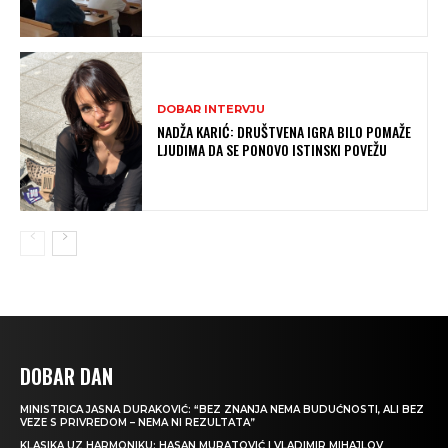
DOBAR INTERVJU
NADŽA KARIĆ: DRUŠTVENA IGRA BILO POMAŽE
LJUDIMA DA SE PONOVO ISTINSKI POVEŽU
DOBAR DAN
MINISTRICA JASNA DURAKOVIĆ: “BEZ ZNANJA NEMA BUDUĆNOSTI, ALI BEZ
VEZE S PRIVREDOM – NEMA NI REZULTATA”
KLASIKA UZ HARMONIKU: HASAN MURATOVIĆ I VLADIMIR MIHAJLOV