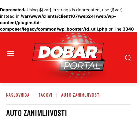
Deprecated
: Using ${var} in strings is deprecated, use {$var}
instead in
/var/www/clients/client107/web241/web/wp-
content/plugins/td-
composer/legacy/common/wp_booster/td_util.php
on line
3340
NASLOVNICA
TAGOVI
AUTO ZANIMLJIVOSTI
AUTO ZANIMLJIVOSTI