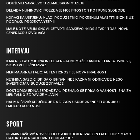
ODUŠEVILI SARAJEVO U ZEMALJSKOM MUZEJU
DELAIDA MUMINOVIĆ: POEZIJA JE MOJ PROSTOR POTPUNE SLOBODE
KORACI KA USPJEHU: MLADI PODUZETNICI POKRENULI VLASTITI BIZNIS UZ
PODRŠKU PROJEKTA YEEP II
MALE NOTE, VELIKI SNOVI: ČETVRTI SARAJEVO “KIDS STAR” TRAŽI NOVU
GENERACIJU IZVOĐAČA
INTERVJU
ILMA PEZER: UMJETNA INTELIGENCIJA NE MOŽE ZAMIJENITI KREATIVNOST,
ISKUSTVO I LIČNI IZRAZ
MERIMA ARNAUTALIĆ: AUTENTIČNOST JE NOVA HRABROST
NERMINA GAZDIĆ: BRIGA O ISHRANI NIJE KAZNA NI ODRICANJE, NEGO
INVESTICIJA U BUDUĆE ZDRAVLJE
DOKTORICA EDINA SERDAREVIĆ: PREMALO SE PRIČA O VAŽNOSTI SNA ZA
MENTALNO ZDRAVLJE MLADIH
HALIMA IŠERIĆ: KLJUČNO JE DA DIZAJN USPIJE PRENIJETI PORUKU I
EMOCIJU KOJU NOSI
SPORT
NERMIN BAŠOVIĆ NOVI SELEKTOR KICKBOX REPREZENTACIJE BIH: “IMAMO
HRABRU I PERSPEKTIVNU GENERACIJU”