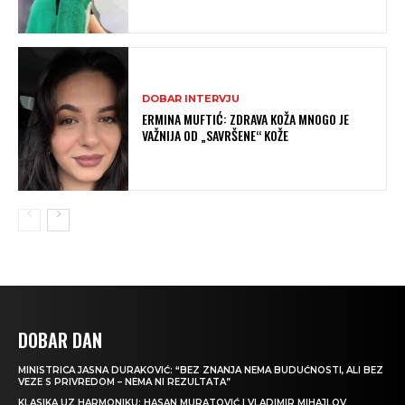
DOBAR INTERVJU
ERMINA MUFTIĆ: ZDRAVA KOŽA MNOGO JE
VAŽNIJA OD „SAVRŠENE“ KOŽE
DOBAR DAN
MINISTRICA JASNA DURAKOVIĆ: “BEZ ZNANJA NEMA BUDUĆNOSTI, ALI BEZ
VEZE S PRIVREDOM – NEMA NI REZULTATA”
KLASIKA UZ HARMONIKU: HASAN MURATOVIĆ I VLADIMIR MIHAJLOV