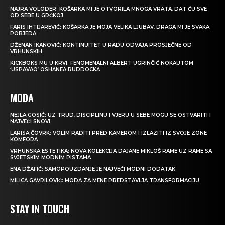
NAJRA VOLODER: KOŠARKA MI JE OTVORILA MNOGA VRATA, DAT ĆU SVE
OD SEBE U GRČKOJ
FARIS IHTIJAREVIĆ: KOŠARKA JE MOJA VELIKA LJUBAV, DRAGA MI JE SVAKA
POBJEDA
DŽENAN IKANOVIĆ: KONTINUITET U RADU ODVAJA PROSJEČNE OD
VRHUNSKIH
KICKBOKS MU U KRVI: FENOMENALNI ALBERT UGRINČIĆ NOKAUTOM
‘USPAVAO’ OSHANEA RUDDOCKA
MODA
NEJLA GOSIĆ: UZ TRUD, DISCIPLINU I VJERU U SEBE MOGU SE OSTVARITI I
NAJVEĆI SNOVI
LARISA ČOVRK: VOLIM RADITI PRED KAMEROM I IZLAZITI IZ SVOJE ZONE
KOMFORA
VRHUNSKA ESTETIKA: NOVA KOLEKCIJA DAJANE MIKLOŠ RAME UZ RAME SA
SVJETSKIM MODNIM PISTAMA
ENA DŽAFIĆ: SAMOPOUZDANJE JE NAJVEĆI MODNI DODATAK
MILICA GAVRILOVIĆ: MODA ZA MENE PREDSTAVLJA TRANSFORMACIJU
STAY IN TOUCH