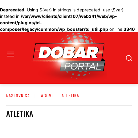
Deprecated
: Using ${var} in strings is deprecated, use {$var}
instead in
/var/www/clients/client107/web241/web/wp-
content/plugins/td-
composer/legacy/common/wp_booster/td_util.php
on line
3340
NASLOVNICA
TAGOVI
ATLETIKA
ATLETIKA