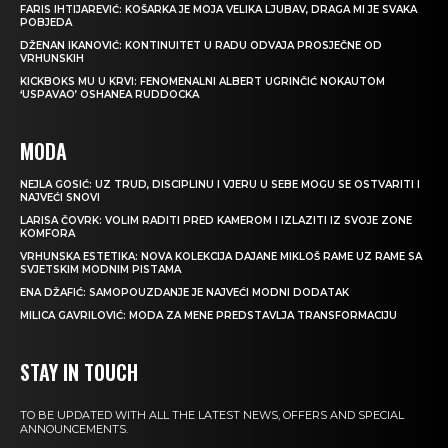
FARIS IHTIJAREVIĆ: KOŠARKA JE MOJA VELIKA LJUBAV, DRAGA MI JE SVAKA
POBJEDA
DŽENAN IKANOVIĆ: KONTINUITET U RADU ODVAJA PROSJEČNE OD
VRHUNSKIH
KICKBOKS MU U KRVI: FENOMENALNI ALBERT UGRINČIĆ NOKAUTOM
‘USPAVAO’ OSHANEA RUDDOCKA
MODA
NEJLA GOSIĆ: UZ TRUD, DISCIPLINU I VJERU U SEBE MOGU SE OSTVARITI I
NAJVEĆI SNOVI
LARISA ČOVRK: VOLIM RADITI PRED KAMEROM I IZLAZITI IZ SVOJE ZONE
KOMFORA
VRHUNSKA ESTETIKA: NOVA KOLEKCIJA DAJANE MIKLOŠ RAME UZ RAME SA
SVJETSKIM MODNIM PISTAMA
ENA DŽAFIĆ: SAMOPOUZDANJE JE NAJVEĆI MODNI DODATAK
MILICA GAVRILOVIĆ: MODA ZA MENE PREDSTAVLJA TRANSFORMACIJU
STAY IN TOUCH
TO BE UPDATED WITH ALL THE LATEST NEWS, OFFERS AND SPECIAL
ANNOUNCEMENTS.