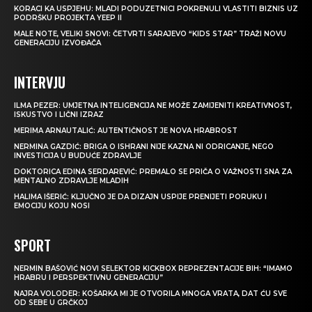
KORACI KA USPJEHU: MLADI PODUZETNICI POKRENULI VLASTITI BIZNIS UZ
PODRŠKU PROJEKTA YEEP II
MALE NOTE, VELIKI SNOVI: ČETVRTI SARAJEVO “KIDS STAR” TRAŽI NOVU
GENERACIJU IZVOĐAČA
INTERVJU
ILMA PEZER: UMJETNA INTELIGENCIJA NE MOŽE ZAMIJENITI KREATIVNOST,
ISKUSTVO I LIČNI IZRAZ
MERIMA ARNAUTALIĆ: AUTENTIČNOST JE NOVA HRABROST
NERMINA GAZDIĆ: BRIGA O ISHRANI NIJE KAZNA NI ODRICANJE, NEGO
INVESTICIJA U BUDUĆE ZDRAVLJE
DOKTORICA EDINA SERDAREVIĆ: PREMALO SE PRIČA O VAŽNOSTI SNA ZA
MENTALNO ZDRAVLJE MLADIH
HALIMA IŠERIĆ: KLJUČNO JE DA DIZAJN USPIJE PRENIJETI PORUKU I
EMOCIJU KOJU NOSI
SPORT
NERMIN BAŠOVIĆ NOVI SELEKTOR KICKBOX REPREZENTACIJE BIH: “IMAMO
HRABRU I PERSPEKTIVNU GENERACIJU”
NAJRA VOLODER: KOŠARKA MI JE OTVORILA MNOGA VRATA, DAT ĆU SVE
OD SEBE U GRČKOJ