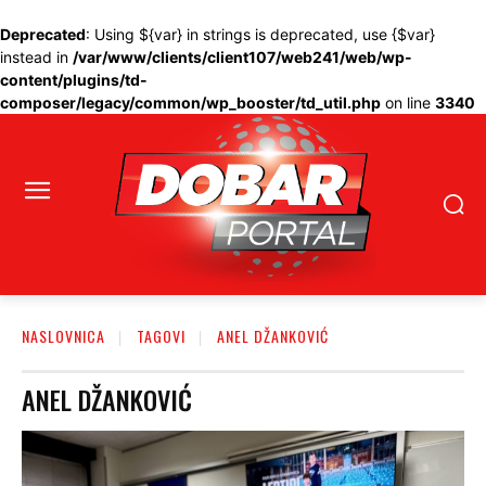
Deprecated
: Using ${var} in strings is deprecated, use {$var}
instead in
/var/www/clients/client107/web241/web/wp-
content/plugins/td-
composer/legacy/common/wp_booster/td_util.php
on line
3340
NASLOVNICA
TAGOVI
ANEL DŽANKOVIĆ
ANEL DŽANKOVIĆ