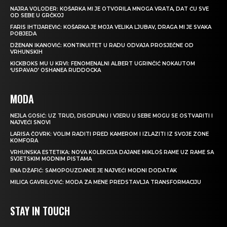
NAJRA VOLODER: KOŠARKA MI JE OTVORILA MNOGA VRATA, DAT ĆU SVE
OD SEBE U GRČKOJ
FARIS IHTIJAREVIĆ: KOŠARKA JE MOJA VELIKA LJUBAV, DRAGA MI JE SVAKA
POBJEDA
DŽENAN IKANOVIĆ: KONTINUITET U RADU ODVAJA PROSJEČNE OD
VRHUNSKIH
KICKBOKS MU U KRVI: FENOMENALNI ALBERT UGRINČIĆ NOKAUTOM
‘USPAVAO’ OSHANEA RUDDOCKA
MODA
NEJLA GOSIĆ: UZ TRUD, DISCIPLINU I VJERU U SEBE MOGU SE OSTVARITI I
NAJVEĆI SNOVI
LARISA ČOVRK: VOLIM RADITI PRED KAMEROM I IZLAZITI IZ SVOJE ZONE
KOMFORA
VRHUNSKA ESTETIKA: NOVA KOLEKCIJA DAJANE MIKLOŠ RAME UZ RAME SA
SVJETSKIM MODNIM PISTAMA
ENA DŽAFIĆ: SAMOPOUZDANJE JE NAJVEĆI MODNI DODATAK
MILICA GAVRILOVIĆ: MODA ZA MENE PREDSTAVLJA TRANSFORMACIJU
STAY IN TOUCH