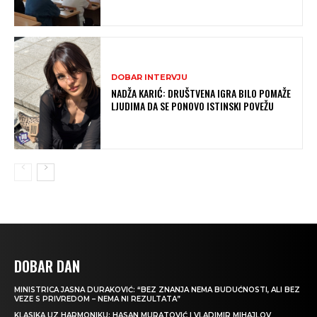
DOBAR INTERVJU
NADŽA KARIĆ: DRUŠTVENA IGRA BILO POMAŽE
LJUDIMA DA SE PONOVO ISTINSKI POVEŽU
DOBAR DAN
MINISTRICA JASNA DURAKOVIĆ: “BEZ ZNANJA NEMA BUDUĆNOSTI, ALI BEZ
VEZE S PRIVREDOM – NEMA NI REZULTATA”
KLASIKA UZ HARMONIKU: HASAN MURATOVIĆ I VLADIMIR MIHAJLOV