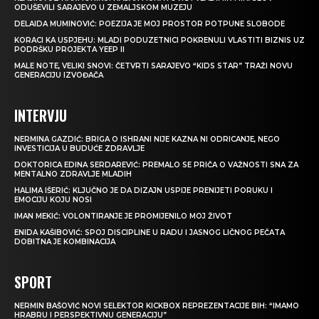
ODUŠEVILI SARAJEVO U ZEMALJSKOM MUZEJU
DELAIDA MUMINOVIĆ: POEZIJA JE MOJ PROSTOR POTPUNE SLOBODE
KORACI KA USPJEHU: MLADI PODUZETNICI POKRENULI VLASTITI BIZNIS UZ
PODRŠKU PROJEKTA YEEP II
MALE NOTE, VELIKI SNOVI: ČETVRTI SARAJEVO “KIDS STAR” TRAŽI NOVU
GENERACIJU IZVOĐAČA
INTERVJU
NERMINA GAZDIĆ: BRIGA O ISHRANI NIJE KAZNA NI ODRICANJE, NEGO
INVESTICIJA U BUDUĆE ZDRAVLJE
DOKTORICA EDINA SERDAREVIĆ: PREMALO SE PRIČA O VAŽNOSTI SNA ZA
MENTALNO ZDRAVLJE MLADIH
HALIMA IŠERIĆ: KLJUČNO JE DA DIZAJN USPIJE PRENIJETI PORUKU I
EMOCIJU KOJU NOSI
IMAN MEKIĆ: VOLONTIRANJE JE PROMIJENILO MOJ ŽIVOT
ENIDA KAŠIBOVIĆ: SPOJ DISCIPLINE U RADU I JASNOG LIČNOG PEČATA
DOBITNA JE KOMBINACIJA
SPORT
NERMIN BAŠOVIĆ NOVI SELEKTOR KICKBOX REPREZENTACIJE BIH: “IMAMO
HRABRU I PERSPEKTIVNU GENERACIJU”