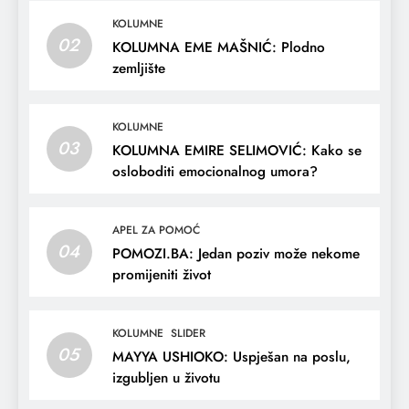
KOLUMNE
02
KOLUMNA EME MAŠNIĆ: Plodno
zemljište
KOLUMNE
03
KOLUMNA EMIRE SELIMOVIĆ: Kako se
osloboditi emocionalnog umora?
APEL ZA POMOĆ
04
POMOZI.BA: Jedan poziv može nekome
promijeniti život
KOLUMNE
SLIDER
05
MAYYA USHIOKO: Uspješan na poslu,
izgubljen u životu