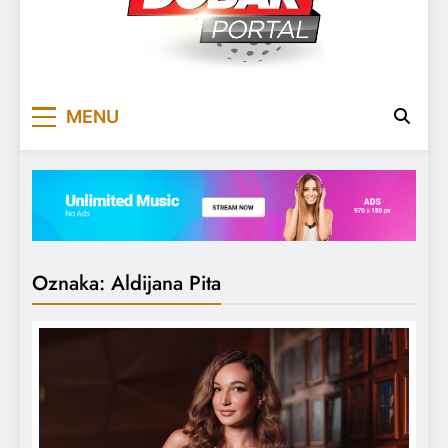
DOBARPORTAL
DOBAR, ZA DOBAR DAN
MENU
Oznaka:
Aldijana Pita