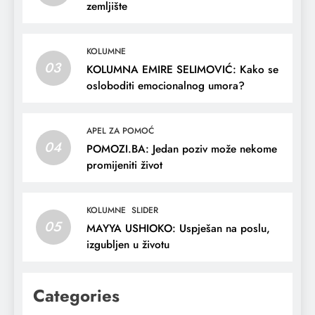
zemljište
KOLUMNE
03
KOLUMNA EMIRE SELIMOVIĆ: Kako se
osloboditi emocionalnog umora?
APEL ZA POMOĆ
04
POMOZI.BA: Jedan poziv može nekome
promijeniti život
KOLUMNE
SLIDER
05
MAYYA USHIOKO: Uspješan na poslu,
izgubljen u životu
Categories