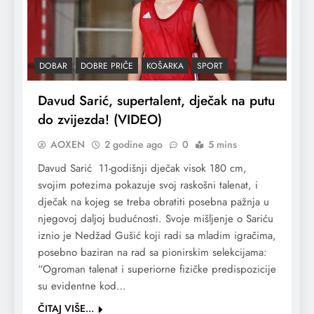
DOBAR
DOBRE PRIČE
KOŠARKA
SPORT
Davud Sarić, supertalent, dječak na putu
do zvijezda! (VIDEO)
AOXEN
2 godine ago
0
5 mins
Davud Sarić 11-godišnji dječak visok 180 cm,
svojim potezima pokazuje svoj raskošni talenat, i
dječak na kojeg se treba obratiti posebna pažnja u
njegovoj daljoj budućnosti. Svoje mišljenje o Sariću
iznio je Nedžad Gušić koji radi sa mladim igračima,
posebno baziran na rad sa pionirskim selekcijama:
“Ogroman talenat i superiorne fizičke predispozicije
su evidentne kod…
ČITAJ VIŠE...