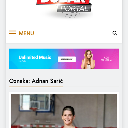
DOBARPORTAL
DOBAR, ZA DOBAR DAN
MENU
Oznaka:
Adnan Sarić