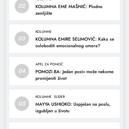
02
KOLUMNA EME MAŠNIĆ: Plodno
zemljište
KOLUMNE
03
KOLUMNA EMIRE SELIMOVIĆ: Kako se
osloboditi emocionalnog umora?
APEL ZA POMOĆ
04
POMOZI.BA: Jedan poziv može nekome
promijeniti život
KOLUMNE
SLIDER
05
MAYYA USHIOKO: Uspješan na poslu,
izgubljen u životu