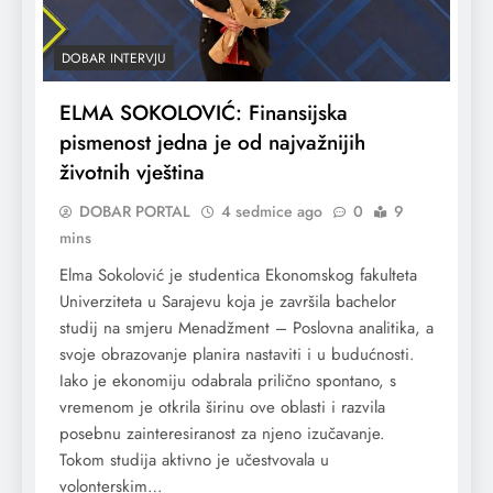
DOBAR INTERVJU
ELMA SOKOLOVIĆ: Finansijska
pismenost jedna je od najvažnijih
životnih vještina
DOBAR PORTAL
4 sedmice ago
0
9
mins
Elma Sokolović je studentica Ekonomskog fakulteta
Univerziteta u Sarajevu koja je završila bachelor
studij na smjeru Menadžment – Poslovna analitika, a
svoje obrazovanje planira nastaviti i u budućnosti.
Iako je ekonomiju odabrala prilično spontano, s
vremenom je otkrila širinu ove oblasti i razvila
posebnu zainteresiranost za njeno izučavanje.
Tokom studija aktivno je učestvovala u
volonterskim…