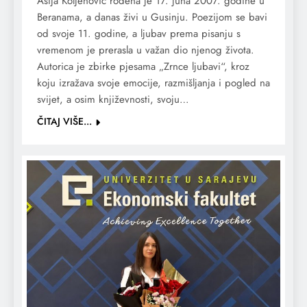
Asija Koljenović rođena je 17. juna 2007. godine u
Beranama, a danas živi u Gusinju. Poezijom se bavi
od svoje 11. godine, a ljubav prema pisanju s
vremenom je prerasla u važan dio njenog života.
Autorica je zbirke pjesama „Zrnce ljubavi“, kroz
koju izražava svoje emocije, razmišljanja i pogled na
svijet, a osim književnosti, svoju…
ČITAJ VIŠE...