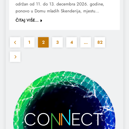
održan od 11. do 13. decembra 2026. godine,
ponovo u Domu mladih Skenderija, mjestu…
ČITAJ VIŠE...
1
2
3
4
…
82