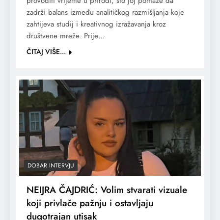
provoditi vrijeme u prirodi, što joj pomaže da
zadrži balans između analitičkog razmišljanja koje
zahtijeva studij i kreativnog izražavanja kroz
društvene mreže. Prije…
ČITAJ VIŠE...
DOBAR INTERVJU
NEIJRA ČAJDRIĆ: Volim stvarati vizuale
koji privlače pažnju i ostavljaju
dugotrajan utisak