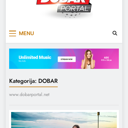
DOBARPORTAL
DOBAR, ZA DOBAR DAN
MENU
Kategorija:
DOBAR
www.dobarportal.net