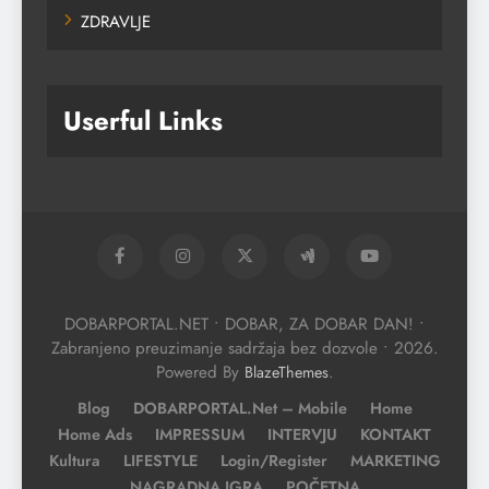
ZDRAVLJE
Userful Links
DOBARPORTAL.NET • DOBAR, ZA DOBAR DAN! •
Zabranjeno preuzimanje sadržaja bez dozvole • 2026.
Powered By
.
BlazeThemes
Blog
DOBARPORTAL.net – Mobile
Home
Home Ads
IMPRESSUM
INTERVJU
KONTAKT
Kultura
LIFESTYLE
Login/Register
MARKETING
NAGRADNA IGRA
POČETNA