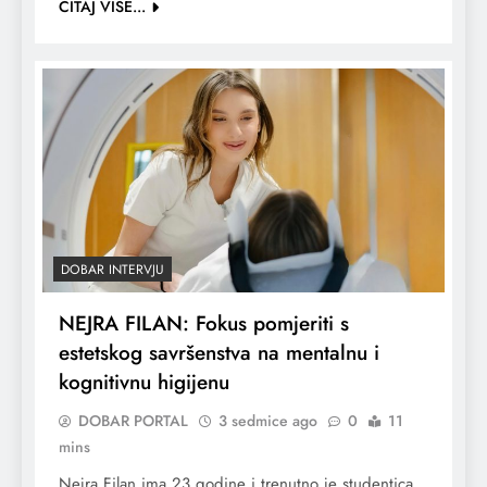
ČITAJ VIŠE...
DOBAR INTERVJU
NEJRA FILAN: Fokus pomjeriti s
estetskog savršenstva na mentalnu i
kognitivnu higijenu
DOBAR PORTAL
3 sedmice ago
0
11
mins
Nejra Filan ima 23 godine i trenutno je studentica