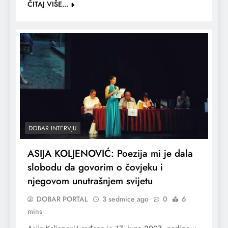
ČITAJ VIŠE...
DOBAR INTERVJU
ASIJA KOLJENOVIĆ: Poezija mi je dala
slobodu da govorim o čovjeku i
njegovom unutrašnjem svijetu
DOBAR PORTAL
3 sedmice ago
0
6
mins