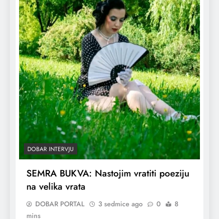
DOBAR INTERVJU
SEMRA BUKVA: Nastojim vratiti poeziju
na velika vrata
DOBAR PORTAL
3 sedmice ago
0
8
mins