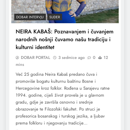
DOBAR INTERVJU
SLIDER
NEIRA KABAŠ: Poznavanjem i čuvanjem
narodnih nošnji čuvamo našu tradiciju i
kulturni identitet
DOBAR PORTAL
3 sedmice ago
0
12
mins
Već 25 godina Neira Kabaš predano čuva i
promoviše bogatu kulturnu baštinu Bosne i
Hercegovine kroz folklor. Rođena u Sarajevu ratne
1994. godine, cijeli život provela je u glavnom
gradu, gdje je završila osnovno i srednje
obrazovanje te Filozofski fakultet. Po struci je
profesorica bosanskog i turskog jezika, a ljubav
prema folkloru i njegovanju tradicije…